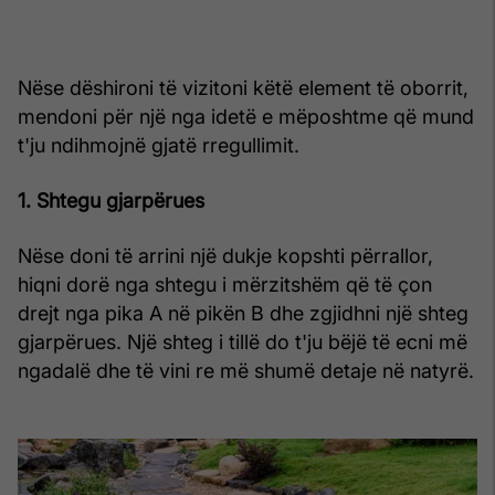
Nëse dëshironi të vizitoni këtë element të oborrit,
mendoni për një nga idetë e mëposhtme që mund
t'ju ndihmojnë gjatë rregullimit.
1. Shtegu gjarpërues
Nëse doni të arrini një dukje kopshti përrallor,
hiqni dorë nga shtegu i mërzitshëm që të çon
drejt nga pika A në pikën B dhe zgjidhni një shteg
gjarpërues. Një shteg i tillë do t'ju bëjë të ecni më
ngadalë dhe të vini re më shumë detaje në natyrë.