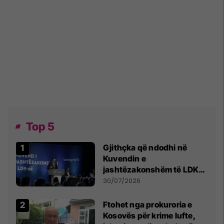
Top 5
Gjithçka që ndodhi në
Kuvendin e
jashtëzakonshëm të LDK-
së
30/07/2026
Ftohet nga prokuroria e
Kosovës për krime lufte,