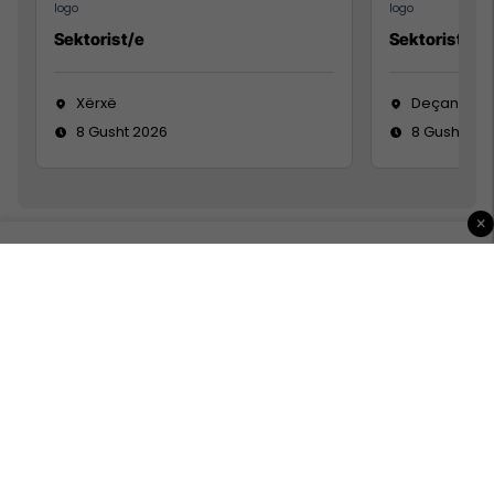
Sektorist/e
Sektorist/e
Xërxë
Deçan
8 Gusht 2026
8 Gusht 20
×