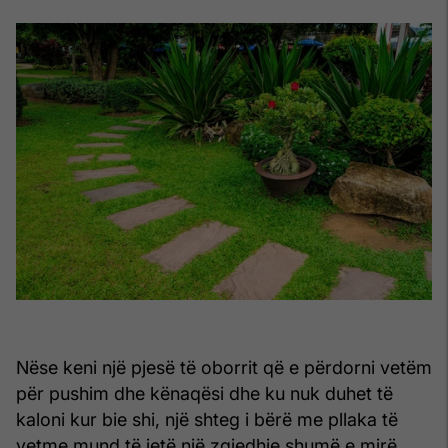
Nëse keni një pjesë të oborrit që e përdorni vetëm
për pushim dhe kënaqësi dhe ku nuk duhet të
kaloni kur bie shi, një shteg i bërë me pllaka të
vetme mund të jetë një zgjedhje shumë e mirë.