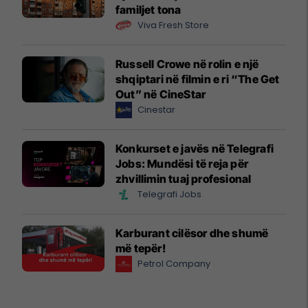
familjet tona
Viva Fresh Store
Russell Crowe në rolin e një
shqiptari në filmin e ri “The Get
Out” në CineStar
Cinestar
Konkurset e javës në Telegrafi
Jobs: Mundësi të reja për
zhvillimin tuaj profesional
Telegrafi Jobs
Karburant cilësor dhe shumë
më tepër!
Petrol Company