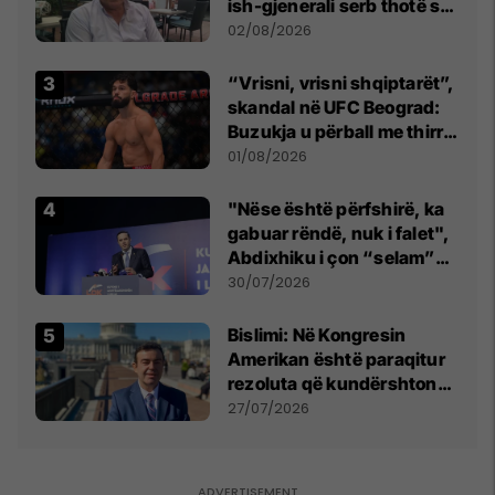
ish-gjenerali serb thotë se
dikush e tradhtoi në
02/08/2026
Beograd
“Vrisni, vrisni shqiptarët”,
skandal në UFC Beograd:
Buzukja u përball me thirrje
anti-shqiptare nga
01/08/2026
tribunat
"Nëse është përfshirë, ka
gabuar rëndë, nuk i falet",
Abdixhiku i çon “selam”
Përparim Ramës
30/07/2026
Bislimi: Në Kongresin
Amerikan është paraqitur
rezoluta që kundërshton
mbajtjen e Asamblesë
27/07/2026
Parlamentare të OSBE-së
në Beograd