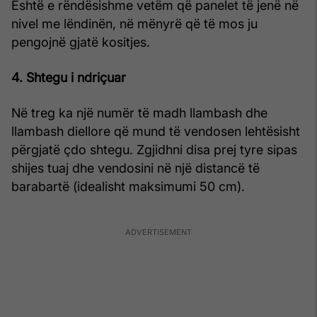
Është e rëndësishme vetëm që panelet të jenë në
nivel me lëndinën, në mënyrë që të mos ju
pengojnë gjatë kositjes.
4. Shtegu i ndriçuar
Në treg ka një numër të madh llambash dhe
llambash diellore që mund të vendosen lehtësisht
përgjatë çdo shtegu. Zgjidhni disa prej tyre sipas
shijes tuaj dhe vendosini në një distancë të
barabartë (idealisht maksimumi 50 cm).