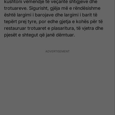
kushtoni vëmendje të veçantë shtigjeve dhe
trotuareve. Sigurisht, gjëja më e rëndësishme
është largimi i barojave dhe largimi i barit të
tepërt prej tyre, por edhe gjetja e kohës për të
restauruar trotuaret e plasaritura, të vjetra dhe
pjesët e shtegut që janë dëmtuar.