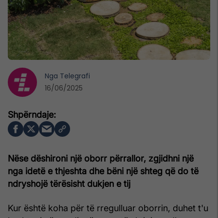
Nga
Telegrafi
16/06/2025
Nëse dëshironi një oborr përrallor, zgjidhni një
nga idetë e thjeshta dhe bëni një shteg që do të
ndryshojë tërësisht dukjen e tij
Kur është koha për të rregulluar oborrin, duhet t'u