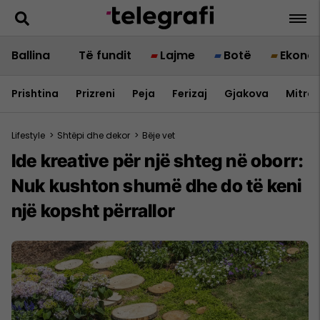
Ballina
Të fundit
Lajme
Botë
Ekono
Prishtina
Prizreni
Peja
Ferizaj
Gjakova
Mitrov
Lifestyle
>
Shtëpi dhe dekor
>
Bëje vet
Ide kreative për një shteg në oborr:
Nuk kushton shumë dhe do të keni
një kopsht përrallor