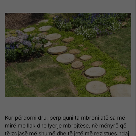
Kur përdorni dru, përpiquni ta mbroni atë sa më
mirë me llak dhe lyerje mbrojtëse, në mënyrë që
të zgjasë më shumë dhe të jetë më rezistues ndaj