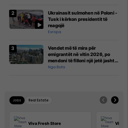
Ukrainasit sulmohen në Poloni -
Tusk i kërkon presidentit të
reagojë
Evropa
Vendet më të mira për
emigrantët në vitin 2026, po
mendoni të filloni një jetë jashtë
vendit?
Nga Bota
Jobs
Real Estate
Viva Fresh Store
Viva F