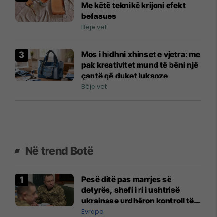
Me këtë teknikë krijoni efekt
befasues
Bëje vet
Mos i hidhni xhinset e vjetra: me
pak kreativitet mund të bëni një
çantë që duket luksoze
Bëje vet
Në trend Botë
Pesë ditë pas marrjes së
detyrës, shefi i ri i ushtrisë
ukrainase urdhëron kontroll të
madh
Evropa