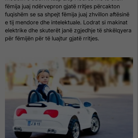
fëmija juaj ndërvepron gjatë rritjes përcakton
fuqishëm se sa shpejt fëmija juaj zhvillon aftësinë
e tij mendore dhe intelektuale. Lodrat si makinat
elektrike dhe skuterët janë zgjedhje të shkëlqyera
për fëmijën për të luajtur gjatë rritjes.