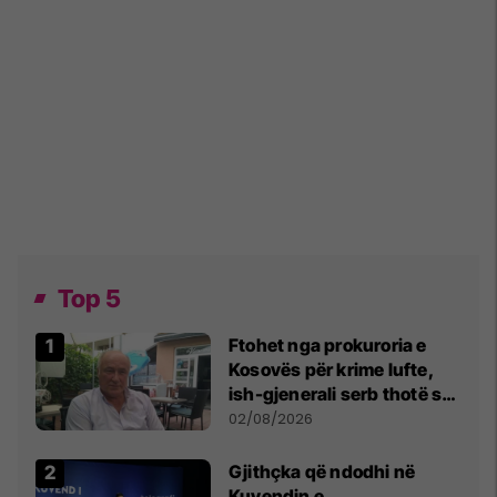
Top 5
Ftohet nga prokuroria e
Kosovës për krime lufte,
ish-gjenerali serb thotë se
dikush e tradhtoi në
02/08/2026
Beograd
Gjithçka që ndodhi në
Kuvendin e