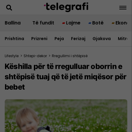
Ballina
Të fundit
Lajme
Botë
Ekono
Prishtina
Prizreni
Peja
Ferizaj
Gjakova
Mitrov
Lifestyle
>
Shtepi-dekor
>
Rregullimi i shtëpisë
Këshilla për të rregulluar oborrin e
shtëpisë tuaj që të jetë miqësor për
bebet