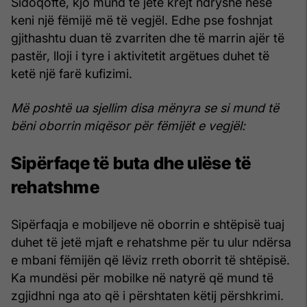
Sidoqoftë, kjo mund të jetë krejt ndryshe nëse
keni një fëmijë më të vegjël. Edhe pse foshnjat
gjithashtu duan të zvarriten dhe të marrin ajër të
pastër, lloji i tyre i aktivitetit argëtues duhet të
ketë një farë kufizimi.
Më poshtë ua sjellim disa mënyra se si mund të
bëni oborrin miqësor për fëmijët e vegjël:
Sipërfaqe të buta dhe ulëse të
rehatshme
Sipërfaqja e mobiljeve në oborrin e shtëpisë tuaj
duhet të jetë mjaft e rehatshme për tu ulur ndërsa
e mbani fëmijën që lëviz rreth oborrit të shtëpisë.
Ka mundësi për mobilke në natyrë që mund të
zgjidhni nga ato që i përshtaten këtij përshkrimi.