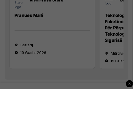
Pranues Malli
Teknolog/e p
Paketimin e 
Për Përpunim
Teknolog/e 
Sigurisë së 
Ferizaj
19 Gusht 2026
Mitrovicë
15 Gusht 20
×