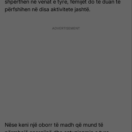
shpërthen në venat e tyre, fëmijët do të duan të
përfshihen në disa aktivitete jashtë.
Nëse keni një oborr të madh që mund të