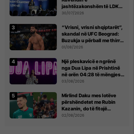
jashtëzakonshëm të LDK-
së
30/07/2026
“Vrisni, vrisni shqiptarët”,
skandal në UFC Beograd:
Buzukja u përball me thirrje
anti-shqiptare nga
01/08/2026
tribunat
Një pleskavicë e ngrënë
nga Dua Lipa në Prishtinë
në orën 04:28 të mëngjesit
- dhe bota digjitale serbe
03/08/2026
shpall gjendjen e luftës
Mirlind Daku mes lotëve
përshëndetet me Rubin
Kazanin, do të fitojë
miliona te Spartak Moska
02/08/2026