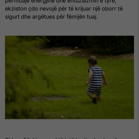
përmbajë energjinë dhe entuziazmin e tyre,
ekziston çdo nevojë për të krijuar një oborr të
sigurt dhe argëtues për fëmijën tuaj.