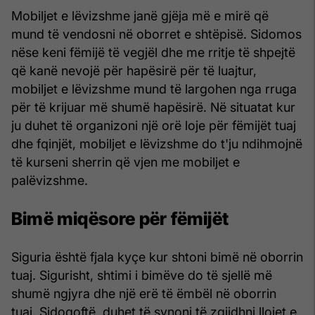
Mobiljet e lëvizshme janë gjëja më e mirë që
mund të vendosni në oborret e shtëpisë. Sidomos
nëse keni fëmijë të vegjël dhe me rritje të shpejtë
që kanë nevojë për hapësirë ​​për të luajtur,
mobiljet e lëvizshme mund të largohen nga rruga
për të krijuar më shumë hapësirë. Në situatat kur
ju duhet të organizoni një orë loje për fëmijët tuaj
dhe fqinjët, mobiljet e lëvizshme do t'ju ndihmojnë
të kurseni sherrin që vjen me mobiljet e
palëvizshme.
Bimë miqësore për fëmijët
Siguria është fjala kyçe kur shtoni bimë në oborrin
tuaj. Sigurisht, shtimi i bimëve do të sjellë më
shumë ngjyra dhe një erë të ëmbël në oborrin
tuaj. Sidoqoftë, duhet të synoni të zgjidhni llojet e