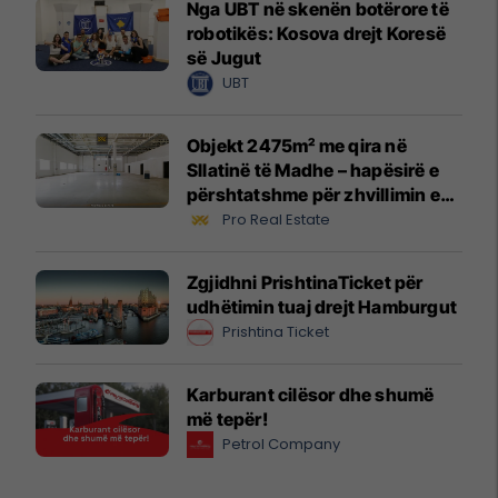
Nga UBT në skenën botërore të
robotikës: Kosova drejt Koresë
së Jugut
UBT
Objekt 2475m² me qira në
Sllatinë të Madhe – hapësirë e
përshtatshme për zhvillimin e
biznesit #16068
Pro Real Estate
Zgjidhni PrishtinaTicket për
udhëtimin tuaj drejt Hamburgut
Prishtina Ticket
Karburant cilësor dhe shumë
më tepër!
Petrol Company