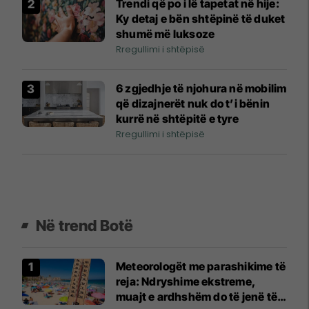
Trendi që po i lë tapetat në hije:
Ky detaj e bën shtëpinë të duket
shumë më luksoze
Rregullimi i shtëpisë
6 zgjedhje të njohura në mobilim
që dizajnerët nuk do t’i bënin
kurrë në shtëpitë e tyre
Rregullimi i shtëpisë
Në trend Botë
Meteorologët me parashikime të
reja: Ndryshime ekstreme,
muajt e ardhshëm do të jenë të