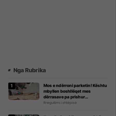
Nga Rubrika
Mos e ndërroni parketin! Kështu
mbyllen boshllëqet mes
dërrasave pa prishur
dyshemenë
Rregullimi i shtëpisë