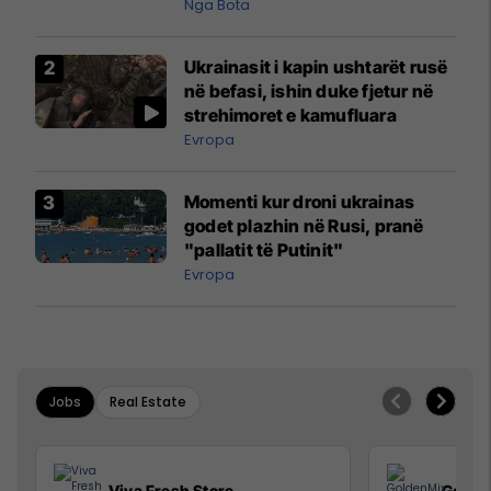
pazakontë
Nga Bota
Ukrainasit i kapin ushtarët rusë
në befasi, ishin duke fjetur në
strehimoret e kamufluara
Evropa
Momenti kur droni ukrainas
godet plazhin në Rusi, pranë
"pallatit të Putinit"
Evropa
Jobs
Real Estate
Viva Fresh Store
Golde