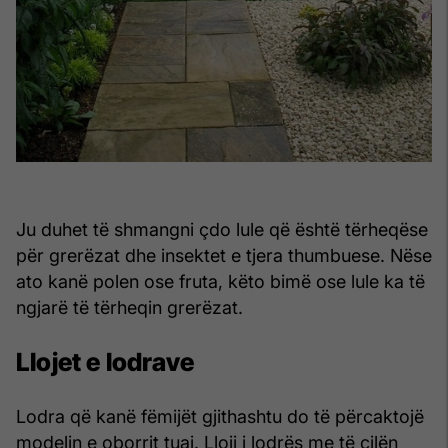
Ju duhet të shmangni çdo lule që është tërheqëse
për grerëzat dhe insektet e tjera thumbuese. Nëse
ato kanë polen ose fruta, këto bimë ose lule ka të
ngjarë të tërheqin grerëzat.
Llojet e lodrave
Lodra që kanë fëmijët gjithashtu do të përcaktojë
modelin e oborrit tuaj. Lloji i lodrës me të cilën