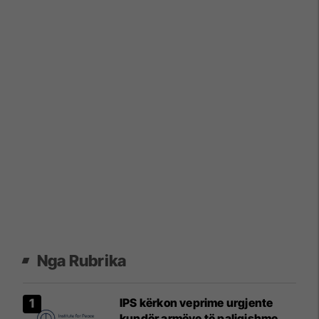
Nga Rubrika
IPS kërkon veprime urgjente
kundër armëve të paligjshme