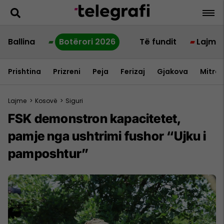
Ballina
Botërori 2026
Të fundit
Lajme
Prishtina
Prizreni
Peja
Ferizaj
Gjakova
Mitrov
Lajme
>
Kosovë
>
Siguri
FSK demonstron kapacitetet,
pamje nga ushtrimi fushor “Ujku i
pamposhtur”