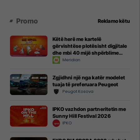
Promo
Reklamo këtu
Këtë herë me kartelë
gërvishtëse plotësisht digjitale
dhe mbi 40 mijë shpërblime
instant!
Meridian
Zgjidhni një nga katër modelet
tuaja të preferuara Peugeot
Peugot Kosova
IPKO vazhdon partneritetin me
Sunny Hill Festival 2026
IPKO