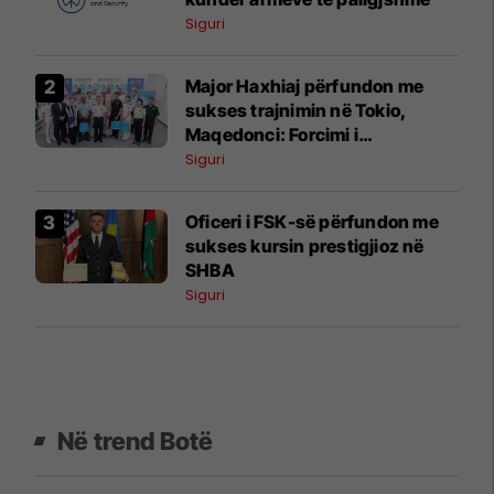
Siguri
Major Haxhiaj përfundon me
sukses trajnimin në Tokio,
Maqedonci: Forcimi i
kapaciteteve të FSK-së prioritet
Siguri
Oficeri i FSK-së përfundon me
sukses kursin prestigjioz në
SHBA
Siguri
Në trend Botë