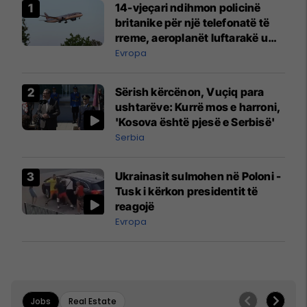
14-vjeçari ndihmon policinë
britanike për një telefonatë të
rreme, aeroplanët luftarakë u
ngritën në ajër për të
Evropa
interceptuar fluturaken e Qatar
Airways që po shkonte drejt
Sërish kërcënon, Vuçiq para
Mançesterit
ushtarëve: Kurrë mos e harroni,
'Kosova është pjesë e Serbisë'
Serbia
Ukrainasit sulmohen në Poloni -
Tusk i kërkon presidentit të
reagojë
Evropa
Jobs
Real Estate