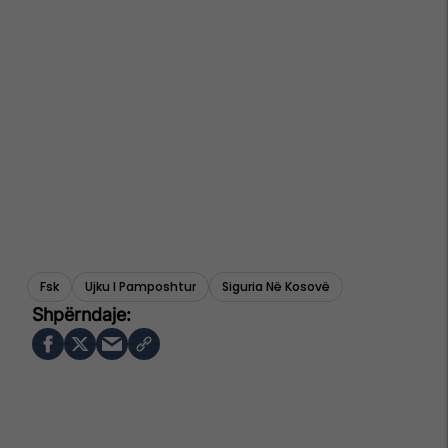
Fsk
Ujku I Pamposhtur
Siguria Në Kosovë