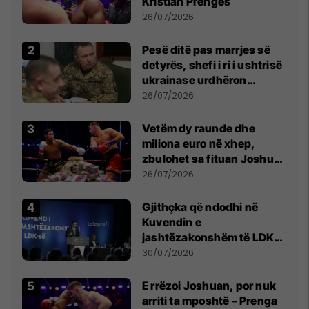
Kristian Prengës
26/07/2026
Pesë ditë pas marrjes së
detyrës, shefi i ri i ushtrisë
ukrainase urdhëron
kontroll të madh
26/07/2026
Vetëm dy raunde dhe
miliona euro në xhep,
zbulohet sa fituan Joshua
e Prenga
26/07/2026
Gjithçka që ndodhi në
Kuvendin e
jashtëzakonshëm të LDK-
së
30/07/2026
E rrëzoi Joshuan, por nuk
arriti ta mposhtë – Prenga