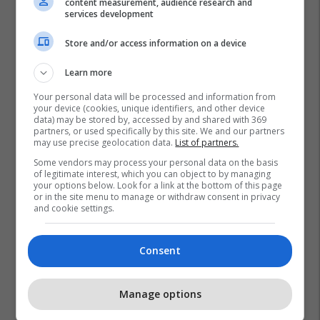
content measurement, audience research and
services development
Store and/or access information on a device
Learn more
Your personal data will be processed and information from
your device (cookies, unique identifiers, and other device
data) may be stored by, accessed by and shared with 369
partners, or used specifically by this site. We and our partners
may use precise geolocation data.
List of partners.
Some vendors may process your personal data on the basis
Thomas Tuchel
Jon Dahl Tomasson
Malmo
of legitimate interest, which you can object to by managing
your options below. Look for a link at the bottom of this page
Chelsea
Liga E Kampionëve
or in the site menu to manage or withdraw consent in privacy
and cookie settings.
Consent
Manage options