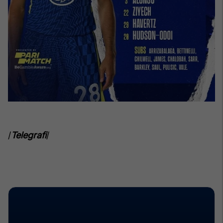
/
Telegrafi
/