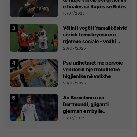
e finales së Kupës së Botës
18/07/2026
Vëllai i vogël i Yamalit është
sërish tema kryesore e
rrjeteve sociale - vodhi
vëmendjen pas finales së
20/07/2026
Kupës së Botës
Pse udhëtarët me përvojë
vendosin një rrotull letre
higjienike në valixhe
20/07/2026
As Barcelona e as
Dortmundi, gjiganti
gjerman e mbyllë
marrëveshjen për Fisnik
19/07/2026
Asllanin