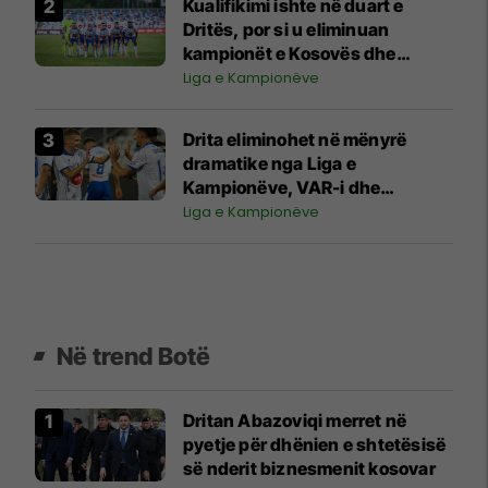
Kualifikimi ishte në duart e
Dritës, por si u eliminuan
kampionët e Kosovës dhe
humbën mundësinë për 1.7
Liga e Kampionëve
milionë euro?
Drita eliminohet në mënyrë
dramatike nga Liga e
Kampionëve, VAR-i dhe
penalltia në minutat shtesë
Liga e Kampionëve
fatale për gjilanasit
Në trend Botë
Dritan Abazoviqi merret në
pyetje për dhënien e shtetësisë
së nderit biznesmenit kosovar