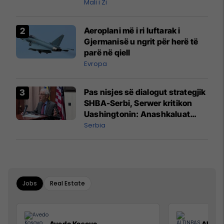
Mali i Zi
Aeroplani më i ri luftarak i
Gjermanisë u ngrit për herë të
parë në qiell
Evropa
Pas nisjes së dialogut strategjik
SHBA-Serbi, Serwer kritikon
Uashingtonin: Anashkaluat
Banjskën, sulmin ndaj KFOR-it
Serbia
dhe rrëmbimin e Policëve të
Kosovës
Jobs
Real Estate
Avedo Kosovo
ALTIN