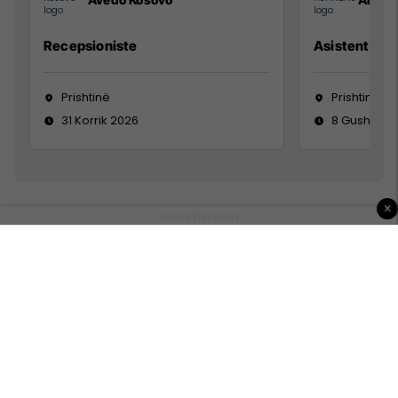
Recepsioniste
Asistente e S
Prishtinë
Prishtinë
31 Korrik 2026
8 Gusht 20
×