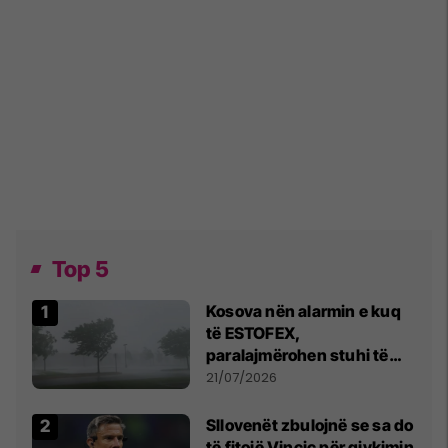
Top 5
Kosova nën alarmin e kuq
të ESTOFEX,
paralajmërohen stuhi të
fuqishme me breshër dhe
21/07/2026
erëra të forta
Sllovenët zbulojnë se sa do
të fitojë Vincic për gjykimin