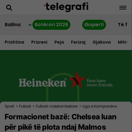
Ballina
Botërori 2026
Eksperti
Të fu
Prishtina
Prizreni
Peja
Ferizaj
Gjakova
Mitrov
Sport
>
Futboll
>
Futboll-nderkombetare
>
Liga e Kampionëve
Formacionet bazë: Chelsea luan
për pikë të plota ndaj Malmos