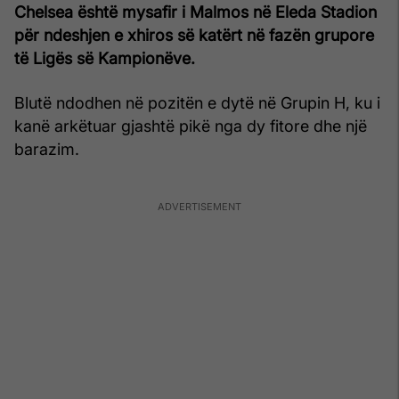
Chelsea është mysafir i Malmos në Eleda Stadion
për ndeshjen e xhiros së katërt në fazën grupore
të Ligës së Kampionëve.
Blutë ndodhen në pozitën e dytë në Grupin H, ku i
kanë arkëtuar gjashtë pikë nga dy fitore dhe një
barazim.