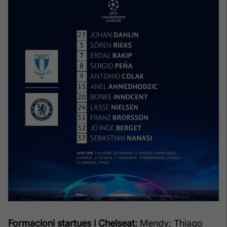
Formacioni startues i Chelseat:
Mendy; Thiago