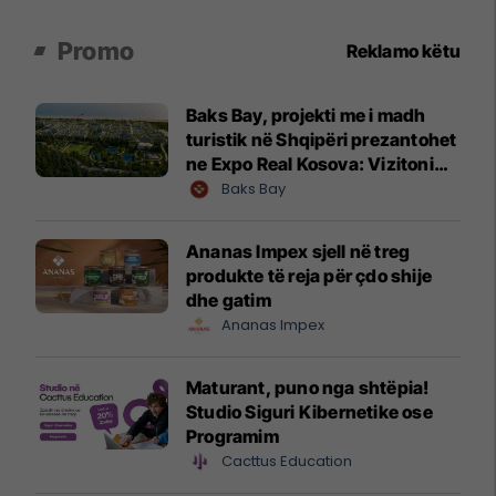
Promo
Reklamo këtu
Baks Bay, projekti me i madh
turistik në Shqipëri prezantohet
ne Expo Real Kosova: Vizitoni
shtandin dhe zbuloni
Baks Bay
mundësitë e investimit
Ananas Impex sjell në treg
produkte të reja për çdo shije
dhe gatim
Ananas Impex
Maturant, puno nga shtëpia!
Studio Siguri Kibernetike ose
Programim
Cacttus Education