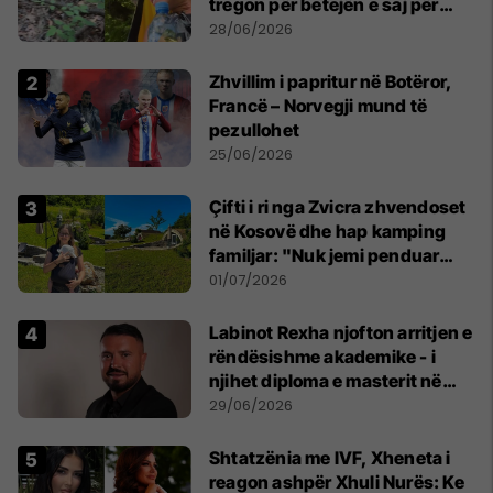
tregon për betejën e saj për
mbijetesë
28/06/2026
Zhvillim i papritur në Botëror,
Francë – Norvegji mund të
pezullohet
25/06/2026
Çifti i ri nga Zvicra zhvendoset
në Kosovë dhe hap kamping
familjar: "Nuk jemi penduar
asnjë ditë"
01/07/2026
Labinot Rexha njofton arritjen e
rëndësishme akademike - i
njihet diploma e masterit në
Psikologji në Zvicër
29/06/2026
Shtatzënia me IVF, Xheneta i
reagon ashpër Xhuli Nurës: Ke