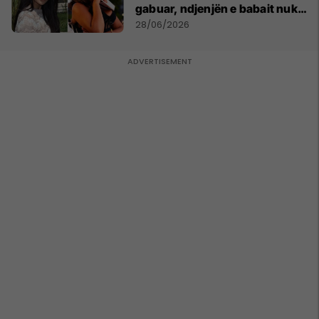
gabuar, ndjenjën e babait nuk
mund t'ia plotësosh kurrë
28/06/2026