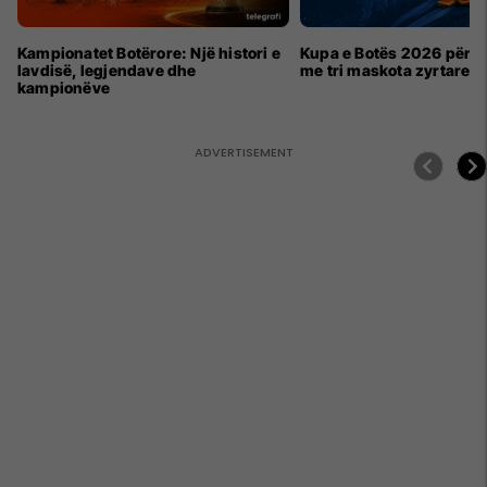
Kampionatet Botërore: Një histori e
Kupa e Botës 2026 për h
lavdisë, legjendave dhe
me tri maskota zyrtare
kampionëve