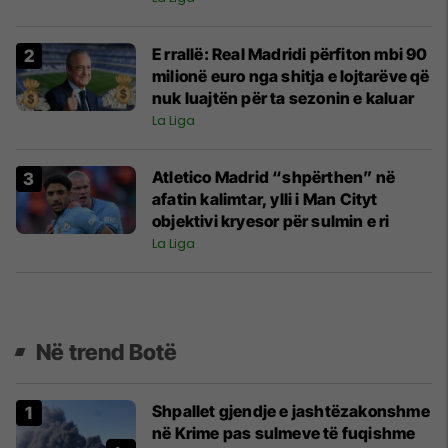
E rrallë: Real Madridi përfiton mbi 90
milionë euro nga shitja e lojtarëve që
nuk luajtën për ta sezonin e kaluar
La Liga
Atletico Madrid “shpërthen” në
afatin kalimtar, ylli i Man Cityt
objektivi kryesor për sulmin e ri
La Liga
Në trend Botë
Shpallet gjendje e jashtëzakonshme
në Krime pas sulmeve të fuqishme