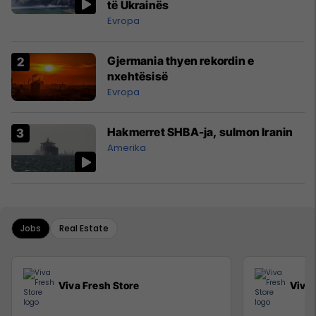
të Ukrainës
Evropa
Gjermania thyen rekordin e
nxehtësisë
Evropa
Hakmerret SHBA-ja, sulmon Iranin
Amerika
Jobs
Real Estate
Viva Fresh Store
Viva 