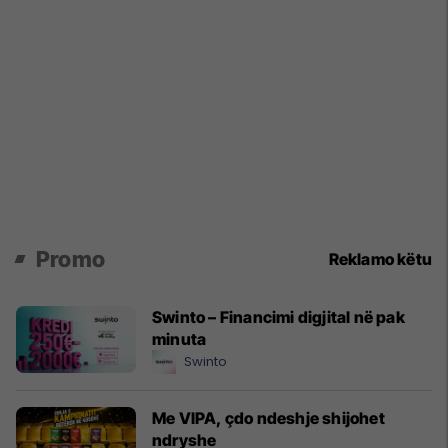
Promo
Reklamo këtu
Swinto – Financimi digjital në pak
minuta
Swinto
Me VIPA, çdo ndeshje shijohet
ndryshe