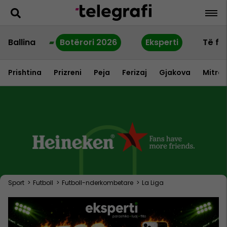
Ballina
Botërori 2026
Eksperti
Të fu
Prishtina
Prizreni
Peja
Ferizaj
Gjakova
Mitrov
Sport
>
Futboll
>
Futboll-nderkombetare
>
La Liga