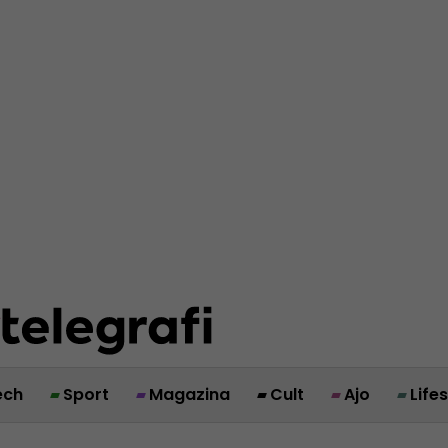
ech
Sport
Magazina
Cult
Ajo
Life