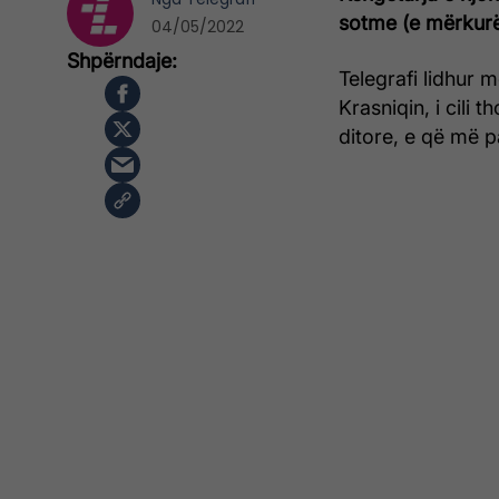
sotme (e mërkurë)
04/05/2022
Telegrafi lidhur 
Krasniqin, i cili 
ditore, e që më p