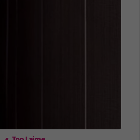
Top Lajme