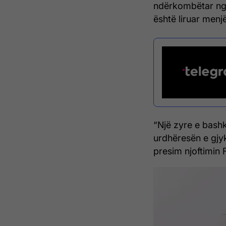
ndërkombëtar nga 
është liruar menjë
“Një zyre e bashk
urdhëresën e gjyk
presim njoftimin F