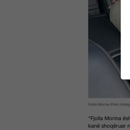
Fjolla Morina (Foto: Inst
“Fjolla Morina ësh
kanë shoqëruar në