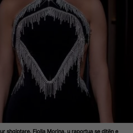
ur shqiptare, Fjolla Morina, u raportua se ditën e