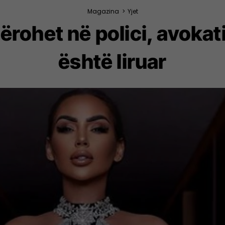
Magazina
>
Yjet
ërohet në polici, avokati
është liruar