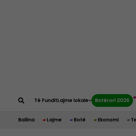
Të Fundit
Lajme lokale
Botërori 2026
Ballina
Lajme
Botë
Ekonomi
T