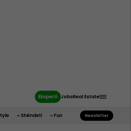
Eksperti
Jobs
Real Estate
style
Shëndeti
Fun
Newsletter