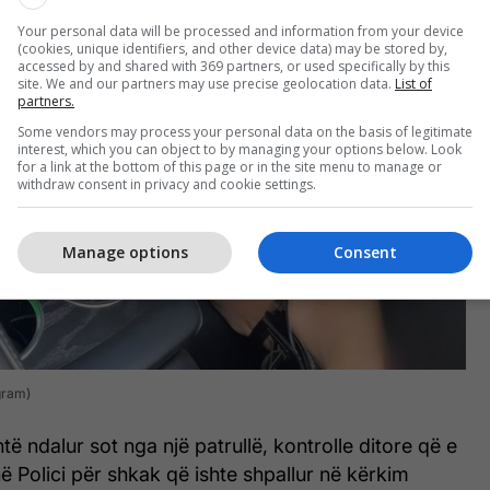
Your personal data will be processed and information from your device
(cookies, unique identifiers, and other device data) may be stored by,
accessed by and shared with 369 partners, or used specifically by this
site. We and our partners may use precise geolocation data.
List of
partners.
Some vendors may process your personal data on the basis of legitimate
interest, which you can object to by managing your options below. Look
for a link at the bottom of this page or in the site menu to manage or
withdraw consent in privacy and cookie settings.
Manage options
Consent
agram)
të ndalur sot nga një patrullë, kontrolle ditore që e
 Polici për shkak që ishte shpallur në kërkim