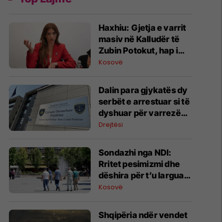
Haxhiu: Gjetja e varrit
masiv në Kalludër të
Zubin Potokut, hap i
rëndësishëm për
Kosovë
zbardhjen e fatit të të
zhdukurve
​Dalin para gjykatës dy
serbët e arrestuar si të
dyshuar për varrezën
masive në Zubin Potok
Drejtësi
Sondazhi nga NDI:
Rritet pesimizmi dhe
dëshira për t’u larguar
nga Kosova – çmimet
Kosovë
dhe energjia,
shqetësimet kryesore
Shqipëria ndër vendet