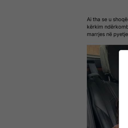
Ai tha se u shoqë
kërkim ndërkombë
marrjes në pyetje