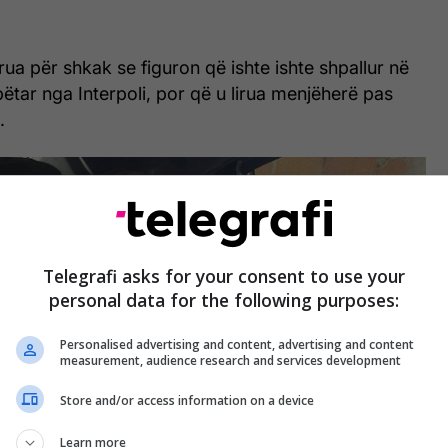
rua për shkak se figuron që ishte ishte shpallur në
tar nga Interpoli, por që u lirua menjëherë pas
.
Telegrafi asks for your consent to use your
personal data for the following purposes:
Personalised advertising and content, advertising and content
measurement, audience research and services development
Store and/or access information on a device
Learn more