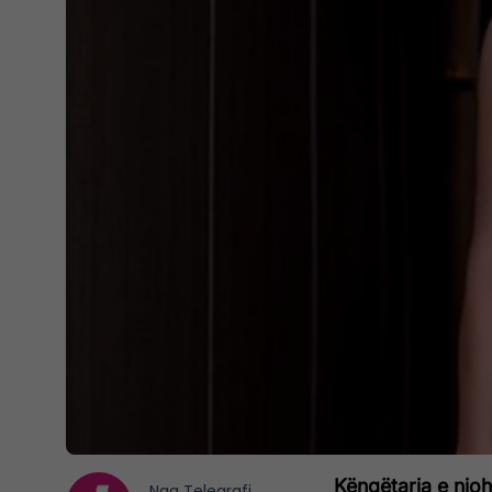
Këngëtarja e njoh
Nga
Telegrafi