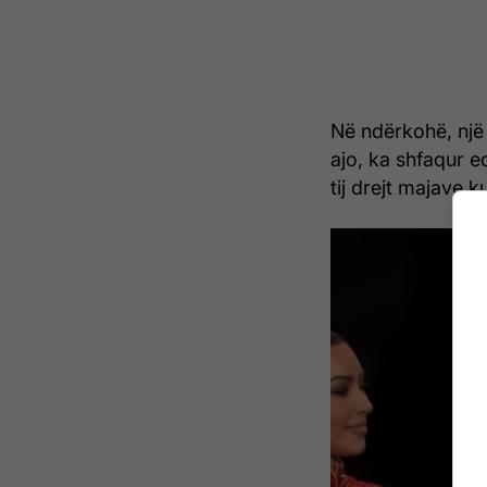
Në ndërkohë, një 
ajo, ka shfaqur ed
tij drejt majave 