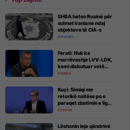
SHBA heton Rusinë për
sulmet iraniane ndaj
objekteve të CIA-s
Amerika
Ferati: Nuk ka
marrëveshje LVV-LDK,
kemi diskutuar vetëm
për parime
Politikë
Kuçi: Simiqi me
retorikë nxitëse po e
paraqet zbatimin e ligjit
në veri si "spastrim
Kosovë
etnik"
Lëshonin leje qëndrimi