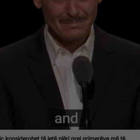
 konsiderohet të jetë njëri prej grimerëve më të