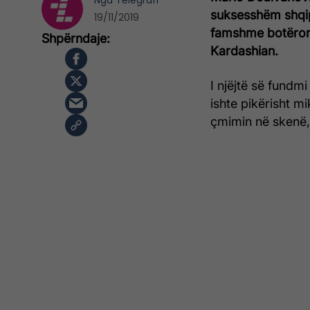
Nga
Telegrafi
suksesshëm shqipt
19/11/2019
famshme botërore,
Kardashian.
I njëjtë së fundm
ishte pikërisht mi
çmimin në skenë, 