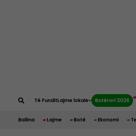
Të Fundit
Lajme lokale
Botërori 2026
Ballina
Lajme
Botë
Ekonomi
T