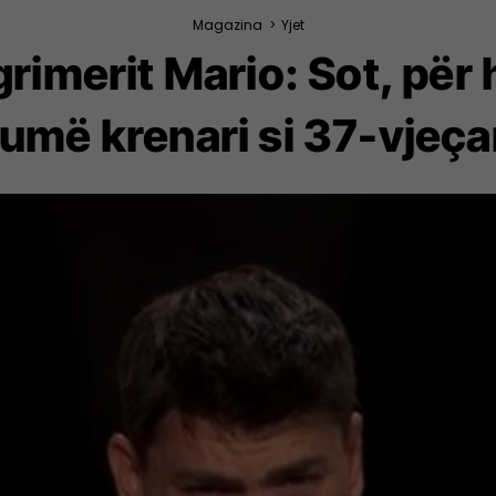
Magazina
>
Yjet
grimerit Mario: Sot, për
umë krenari si 37-vjeçar