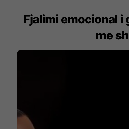
Fjalimi emocional i 
me sh