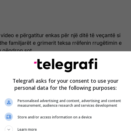
video e përgatitur enkas për një ditë të veçantë si
he familjarët e grimerit teksa rrëfenin rrugëtimin e
ku qëndron sot.
Telegrafi asks for your consent to use your
personal data for the following purposes:
Personalised advertising and content, advertising and content
measurement, audience research and services development
Store and/or access information on a device
Learn more