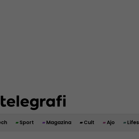
ech
Sport
Magazina
Cult
Ajo
Life