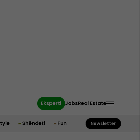
Eksperti
Jobs
Real Estate
style
Shëndeti
Fun
Newsletter