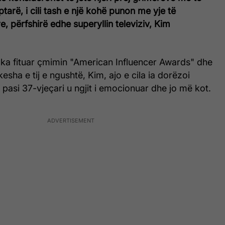
arë, i cili tash e një kohë punon me yje të
 përfshirë edhe superyllin televiziv, Kim
i ka fituar çmimin "American Influencer Awards" dhe
kesha e tij e ngushtë, Kim, ajo e cila ia dorëzoi
pasi 37-vjeçari u ngjit i emocionuar dhe jo më kot.