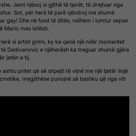
he. Jemi njësoj si gjithë të tjerët, të drejtuar nga
ashur. Sot, për herë të parë qëndroj me shumë
çar gay! Dhe në fund të ditës, ndihem i lumtur sepse
në Mario mes lotësh.
rrierë si artist grimi, ky ka qenë një ndër momentet
ë Dedivanovic e njëherësh ka treguar shumë gjëra
 jetën e tij.
shtu pritet që së shpejti të vijnë me një tjetër linjë
zmetike, megjithëse punojnë së bashku që nga viti