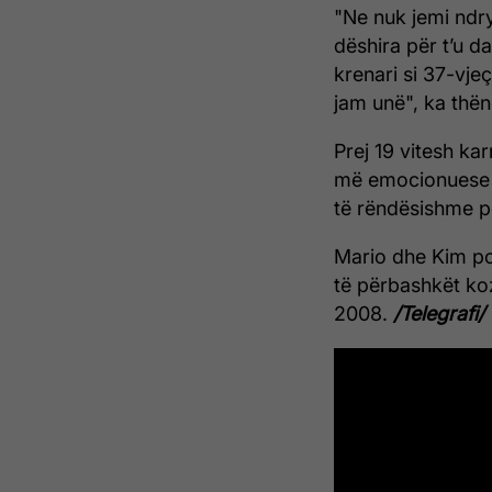
"Ne nuk jemi ndrys
dëshira për t’u d
krenari si 37-vje
jam unë", ka thë
Prej 19 vitesh ka
më emocionuese t
të rëndësishme për
Mario dhe Kim po a
të përbashkët ko
2008.
/Telegrafi/