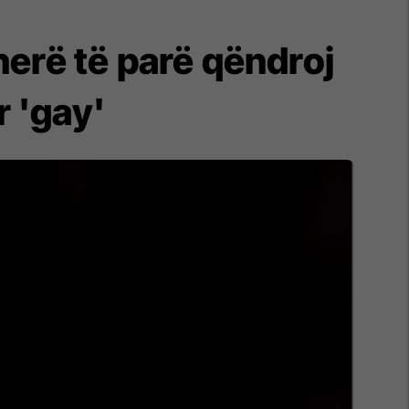
 herë të parë qëndroj
 'gay'