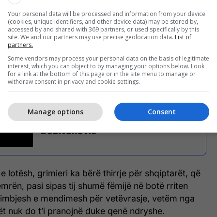
Your personal data will be processed and information from your device
(cookies, unique identifiers, and other device data) may be stored by,
accessed by and shared with 369 partners, or used specifically by this
on se është gay (Foto: YouTube)
site. We and our partners may use precise geolocation data.
List of
partners.
 me make up. U përpoqëm ta ndalonim, por ai
Some vendors may process your personal data on the basis of legitimate
interest, which you can object to by managing your options below. Look
 ka treguar mes të tjerash, motra e Marios.
for a link at the bottom of this page or in the site menu to manage or
withdraw consent in privacy and cookie settings.
Manage options
Consent
Të gjitha lajmet nga Mario
Dedivanovic
lotësh, grimieri ka bërë thirrje për shqiptarët, që
emrën, pasi sipas tij shumë fëmijë në botë rriten
himbjesh e mendimesh për vetëvrasje, vetëm nga
rët nuk do t’i pranojnë duke qenë ndryshe.