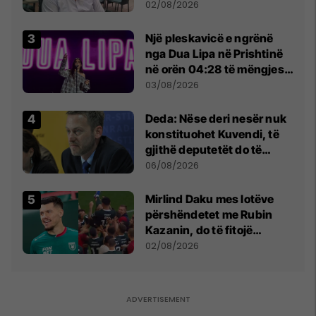
dikush e tradhtoi në
02/08/2026
Beograd
Një pleskavicë e ngrënë
nga Dua Lipa në Prishtinë
në orën 04:28 të mëngjesit
- dhe bota digjitale serbe
03/08/2026
shpall gjendjen e luftës
Deda: Nëse deri nesër nuk
konstituohet Kuvendi, të
gjithë deputetët do të
bëjnë shkelje të rëndë
06/08/2026
kushtetuese
Mirlind Daku mes lotëve
përshëndetet me Rubin
Kazanin, do të fitojë
miliona te Spartak Moska
02/08/2026