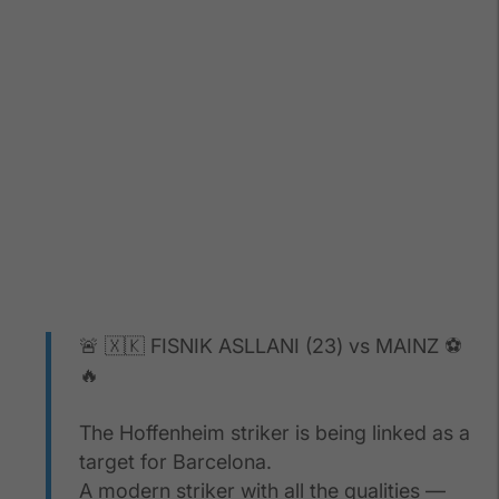
🚨 🇽🇰 FISNIK ASLLANI (23) vs MAINZ ⚽️
🔥
The Hoffenheim striker is being linked as a
target for Barcelona.
A modern striker with all the qualities —