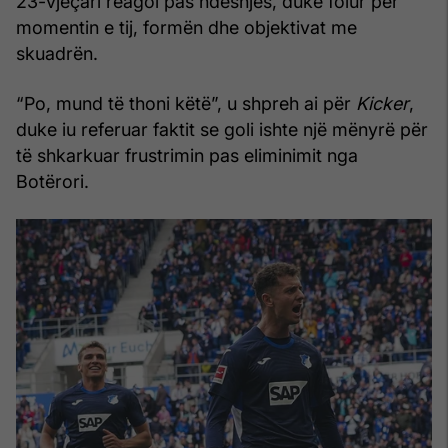
23-vjeçari reagoi pas ndeshjes, duke folur për
momentin e tij, formën dhe objektivat me
skuadrën.
“Po, mund të thoni këtë”, u shpreh ai për
Kicker
,
duke iu referuar faktit se goli ishte një mënyrë për
të shkarkuar frustrimin pas eliminimit nga
Botërori.