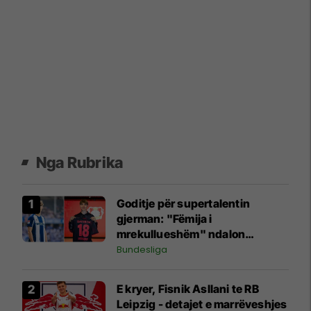
Nga Rubrika
Goditje për supertalentin
gjerman: "Fëmija i
mrekullueshëm" ndalon
futbollin për shkak të
Bundesliga
problemeve shëndetësore
E kryer, Fisnik Asllani te RB
Leipzig - detajet e marrëveshjes