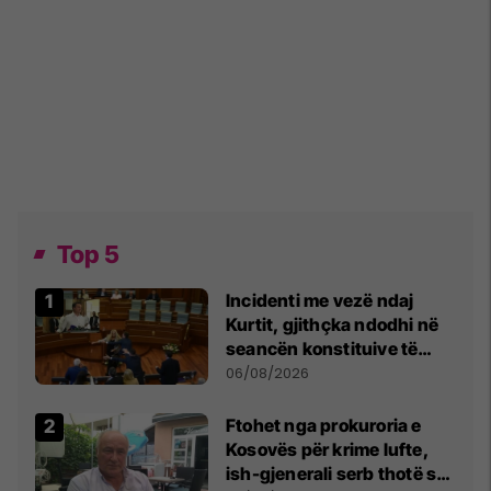
Top 5
Incidenti me vezë ndaj
Kurtit, gjithçka ndodhi në
seancën konstituive të
Kuvendit
06/08/2026
Ftohet nga prokuroria e
Kosovës për krime lufte,
ish-gjenerali serb thotë se