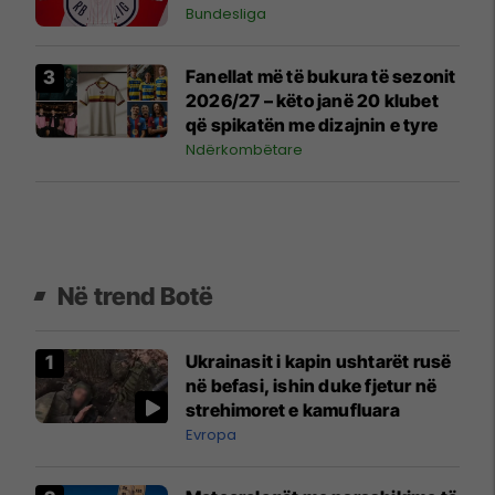
Bundesliga
Fanellat më të bukura të sezonit
2026/27 – këto janë 20 klubet
që spikatën me dizajnin e tyre
Ndërkombëtare
Në trend Botë
Ukrainasit i kapin ushtarët rusë
në befasi, ishin duke fjetur në
strehimoret e kamufluara
Evropa