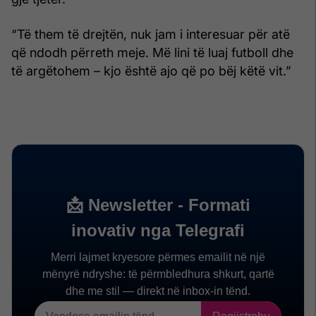
“Të them të drejtën, nuk jam i interesuar për atë
që ndodh përreth meje. Më lini të luaj futboll dhe
të argëtohem – kjo është ajo që po bëj këtë vit.”