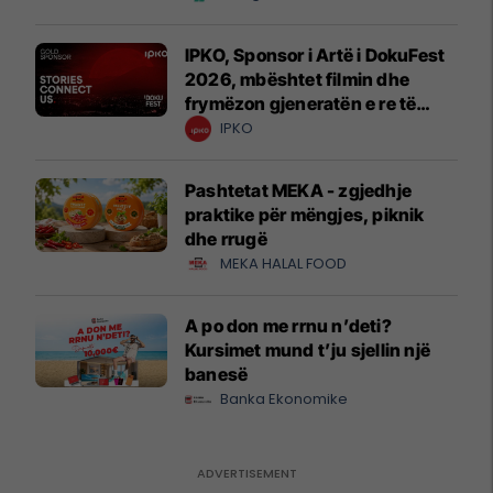
IPKO, Sponsor i Artë i DokuFest
2026, mbështet filmin dhe
frymëzon gjeneratën e re të
krijuesve
IPKO
Pashtetat MEKA - zgjedhje
praktike për mëngjes, piknik
dhe rrugë
MEKA HALAL FOOD
A po don me rrnu n’deti?
Kursimet mund t’ju sjellin një
banesë
Banka Ekonomike