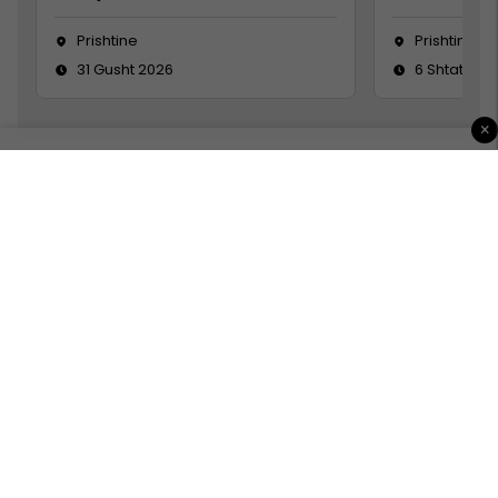
Prishtine
Prishtinë
31 Gusht 2026
6 Shtator 2
×