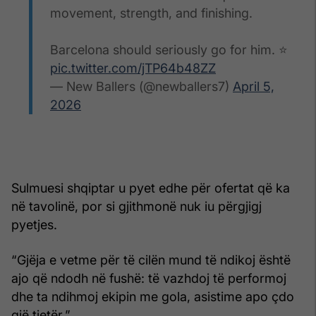
movement, strength, and finishing.
Barcelona should seriously go for him. ⭐
pic.twitter.com/jTP64b48ZZ
— New Ballers (@newballers7)
April 5,
2026
Sulmuesi shqiptar u pyet edhe për ofertat që ka
në tavolinë, por si gjithmonë nuk iu përgjigj
pyetjes.
“Gjëja e vetme për të cilën mund të ndikoj është
ajo që ndodh në fushë: të vazhdoj të performoj
dhe ta ndihmoj ekipin me gola, asistime apo çdo
gjë tjetër.”