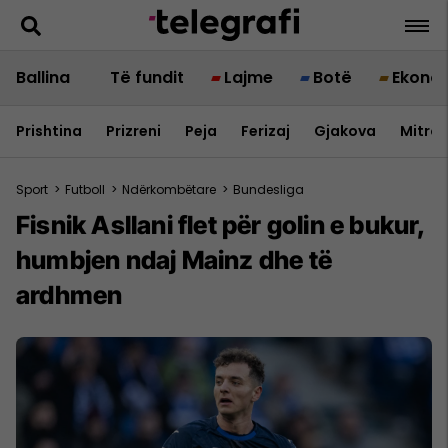
Ballina
Të fundit
Lajme
Botë
Ekono
Prishtina
Prizreni
Peja
Ferizaj
Gjakova
Mitrov
Sport
>
Futboll
>
Ndërkombëtare
>
Bundesliga
Fisnik Asllani flet për golin e bukur,
humbjen ndaj Mainz dhe të
ardhmen