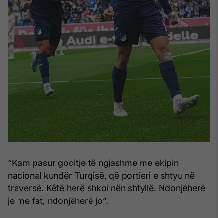
“Kam pasur goditje të ngjashme me ekipin
nacional kundër Turqisë, që portieri e shtyu në
traversë. Këtë herë shkoi nën shtyllë. Ndonjëherë
je me fat, ndonjëherë jo”.