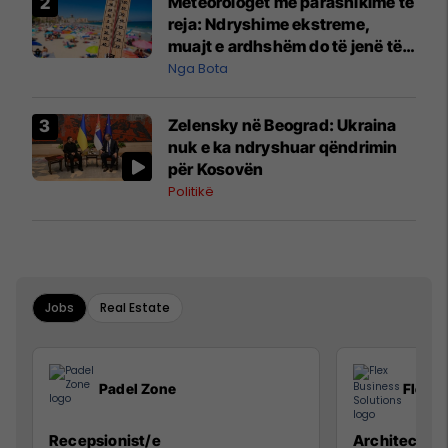
Meteorologët me parashikime të
reja: Ndryshime ekstreme,
muajt e ardhshëm do të jenë të
pazakontë
Nga Bota
Zelensky në Beograd: Ukraina
nuk e ka ndryshuar qëndrimin
për Kosovën
Politikë
Jobs
Real Estate
Padel Zone
Flex B
Recepsionist/e
Architect