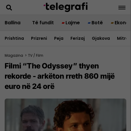
Ballina
Të fundit
Lajme
Botë
Ekono
Prishtina
Prizreni
Peja
Ferizaj
Gjakova
Mitrov
Magazina
>
TV / Film
Filmi “The Odyssey” thyen
rekorde - arkëton rreth 860 mijë
euro në 24 orë