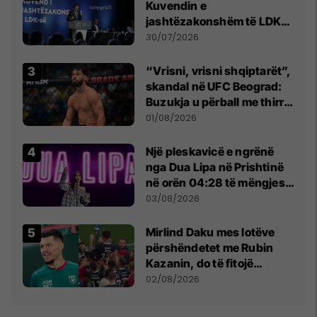
Kuvendin e
jashtëzakonshëm të LDK-
së
30/07/2026
“Vrisni, vrisni shqiptarët”,
skandal në UFC Beograd:
Buzukja u përball me thirrje
anti-shqiptare nga
01/08/2026
tribunat
Një pleskavicë e ngrënë
nga Dua Lipa në Prishtinë
në orën 04:28 të mëngjesit
- dhe bota digjitale serbe
03/08/2026
shpall gjendjen e luftës
Mirlind Daku mes lotëve
përshëndetet me Rubin
Kazanin, do të fitojë
miliona te Spartak Moska
02/08/2026