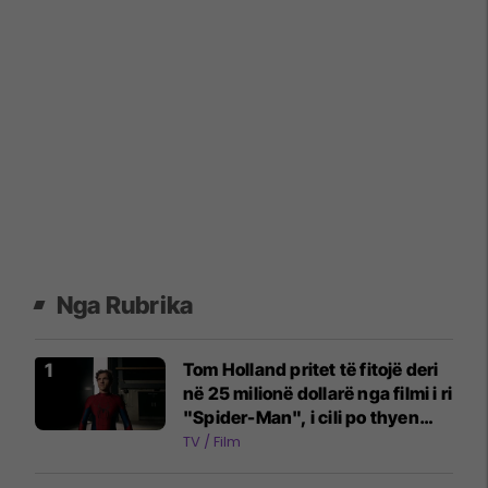
Nga Rubrika
Tom Holland pritet të fitojë deri
në 25 milionë dollarë nga filmi i ri
"Spider-Man", i cili po thyen
rekorde në kinema
TV / Film