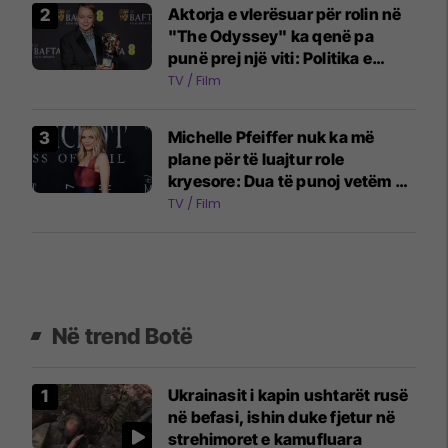
Aktorja e vlerësuar për rolin në
"The Odyssey" ka qenë pa
punë prej një viti: Politika e
industrisë ka ndryshuar
TV / Film
Michelle Pfeiffer nuk ka më
plane për të luajtur role
kryesore: Dua të punoj vetëm në
projekte ansambli
TV / Film
Në trend Botë
Ukrainasit i kapin ushtarët rusë
në befasi, ishin duke fjetur në
strehimoret e kamufluara