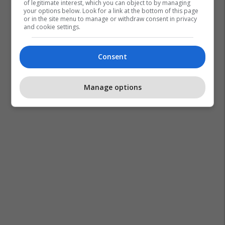
of legitimate interest, which you can object to by managing
your options below. Look for a link at the bottom of this page
or in the site menu to manage or withdraw consent in privacy
and cookie settings.
Consent
Christopher Nolan
​the Odyssey
Manage options