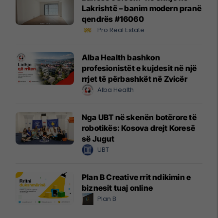
Lakrishtë – banim modern pranë
qendrës #16060
Pro Real Estate
Alba Health bashkon
profesionistët e kujdesit në një
rrjet të përbashkët në Zvicër
Alba Health
Nga UBT në skenën botërore të
robotikës: Kosova drejt Koresë
së Jugut
UBT
Plan B Creative rrit ndikimin e
biznesit tuaj online
Plan B