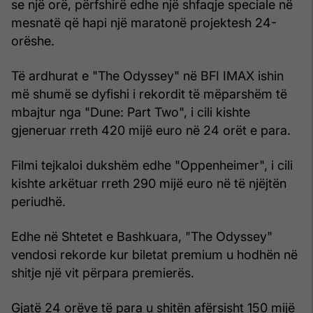
se një orë, përfshirë edhe një shfaqje speciale në
mesnatë që hapi një maratonë projektesh 24-
orëshe.
Të ardhurat e "The Odyssey" në BFI IMAX ishin
më shumë se dyfishi i rekordit të mëparshëm të
mbajtur nga "Dune: Part Two", i cili kishte
gjeneruar rreth 420 mijë euro në 24 orët e para.
Filmi tejkaloi dukshëm edhe "Oppenheimer", i cili
kishte arkëtuar rreth 290 mijë euro në të njëjtën
periudhë.
Edhe në Shtetet e Bashkuara, "The Odyssey"
vendosi rekorde kur biletat premium u hodhën në
shitje një vit përpara premierës.
Gjatë 24 orëve të para u shitën afërsisht 150 mijë