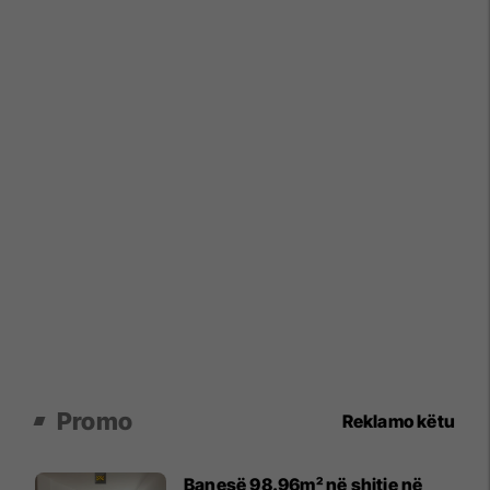
Promo
Reklamo këtu
Banesë 98.96m² në shitje në