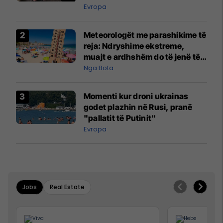
Evropa
Meteorologët me parashikime të
reja: Ndryshime ekstreme,
muajt e ardhshëm do të jenë të
pazakontë
Nga Bota
Momenti kur droni ukrainas
godet plazhin në Rusi, pranë
"pallatit të Putinit"
Evropa
Jobs
Real Estate