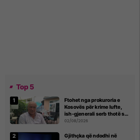
Top 5
Ftohet nga prokuroria e
Kosovës për krime lufte,
ish-gjenerali serb thotë se
dikush e tradhtoi në
02/08/2026
Beograd
Gjithçka që ndodhi në