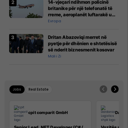
14-vjeçari ndihmon policinë
britanike për një telefonatë të
rreme, aeroplanët luftarakë u
ngritën në ajër për të
Evropa
interceptuar fluturaken e Qatar
Airways që po shkonte drejt
Dritan Abazoviqi merret në
Mançesterit
pyetje për dhënien e shtetësisë
së nderit biznesmenit kosovar
Mali i Zi
Jobs
Real Estate
cpit comparit GmbH
Dardan
Senior Lead .NET Developer (C# /
Vozitës me K