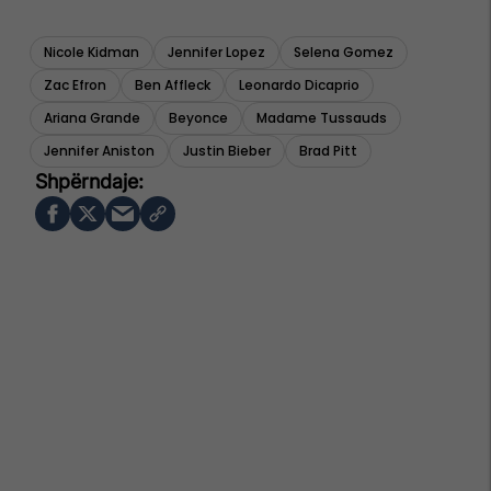
Nicole Kidman
Jennifer Lopez
Selena Gomez
Zac Efron
Ben Affleck
Leonardo Dicaprio
Ariana Grande
Beyonce
Madame Tussauds
Jennifer Aniston
Justin Bieber
Brad Pitt