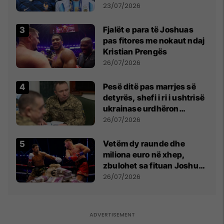
Botës, Messi mbetet i dyti
23/07/2026
Fjalët e para të Joshuas
pas fitores me nokaut ndaj
Kristian Prengës
26/07/2026
Pesë ditë pas marrjes së
detyrës, shefi i ri i ushtrisë
ukrainase urdhëron
kontroll të madh
26/07/2026
Vetëm dy raunde dhe
miliona euro në xhep,
zbulohet sa fituan Joshua
e Prenga
26/07/2026