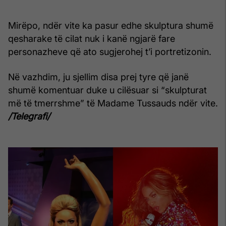
Mirëpo, ndër vite ka pasur edhe skulptura shumë
qesharake të cilat nuk i kanë ngjarë fare
personazheve që ato sugjerohej t’i portretizonin.
Në vazhdim, ju sjellim disa prej tyre që janë
shumë komentuar duke u cilësuar si “skulpturat
më të tmerrshme” të Madame Tussauds ndër vite.
/Telegrafi/