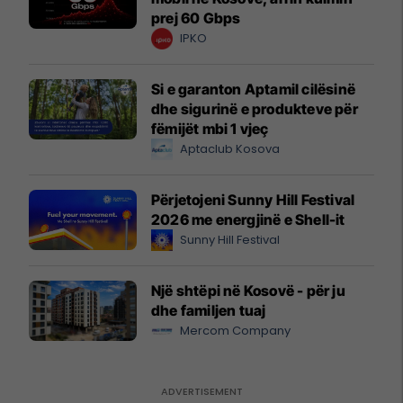
prej 60 Gbps
IPKO
Si e garanton Aptamil cilësinë
dhe sigurinë e produkteve për
fëmijët mbi 1 vjeç
Aptaclub Kosova
Përjetojeni Sunny Hill Festival
2026 me energjinë e Shell-it
Sunny Hill Festival
Një shtëpi në Kosovë - për ju
dhe familjen tuaj
Mercom Company