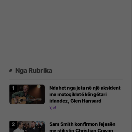
Nga Rubrika
Ndahet nga jeta në një aksident
me motoçikletë këngëtari
irlandez, Glen Hansard
Yjet
Sam Smith konfirmon fejesën
me stilistin Christian Cowan