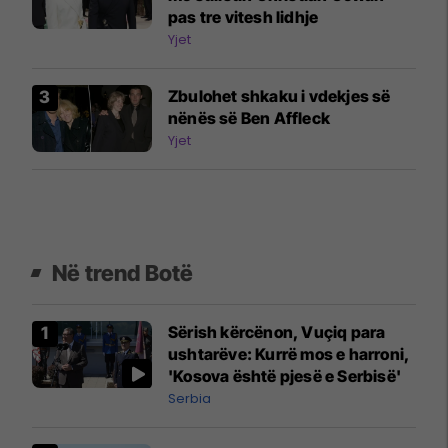
pas tre vitesh lidhje
Yjet
Zbulohet shkaku i vdekjes së
nënës së Ben Affleck
Yjet
Në trend Botë
Sërish kërcënon, Vuçiq para
ushtarëve: Kurrë mos e harroni,
'Kosova është pjesë e Serbisë'
Serbia