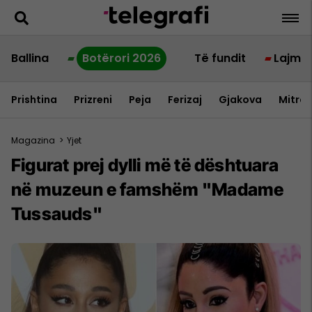
Ballina
Botërori 2026
Të fundit
Lajme
Prishtina
Prizreni
Peja
Ferizaj
Gjakova
Mitrov
Magazina
>
Yjet
Figurat prej dylli më të dështuara
në muzeun e famshëm "Madame
Tussauds"