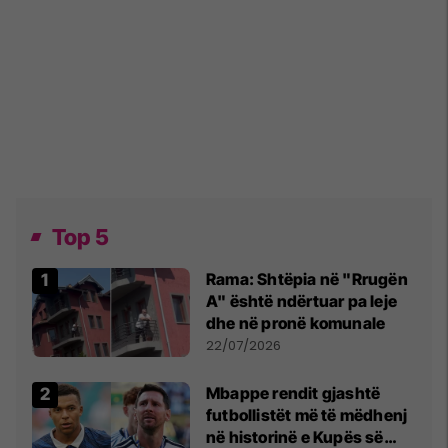
Top 5
Rama: Shtëpia në "Rrugën
A" është ndërtuar pa leje
dhe në pronë komunale
22/07/2026
Mbappe rendit gjashtë
futbollistët më të mëdhenj
në historinë e Kupës së