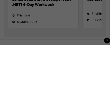
.NET) 4-Day Workweek
Prishtinë
Prishtinë
13 Gusht 20
5 Gusht 2026
×