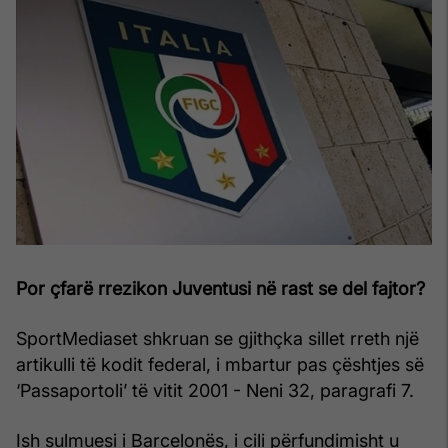
Por çfarë rrezikon Juventusi në rast se del fajtor?
SportMediaset shkruan se gjithçka sillet rreth një
artikulli të kodit federal, i mbartur pas çështjes së
‘Passaportoli’ të vitit 2001 - Neni 32, paragrafi 7.
Ish sulmuesi i Barcelonës, i cili përfundimisht u