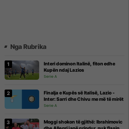
Nga Rubrika
Interi dominon Italinë, fiton edhe
Kupën ndaj Lazios
Serie A
Finalja e Kupës së Italisë, Lazio -
Inter: Sarri dhe Chivu me më të mirët
Serie A
Moggi shokon të gjithë: Ibrahimovic
dhe Allegri janë grindur, nuk flasin