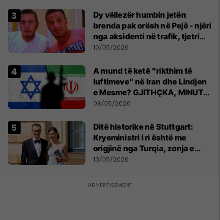
Dy vëllezër humbin jetën
brenda pak orësh në Pejë - njëri
nga aksidenti në trafik, tjetri
nga sëmundja
10/05/2026
A mund të ketë "rikthim të
luftimeve" në Iran dhe Lindjen
e Mesme? GJITHÇKA, MINUTË
PAS MINUTE
08/05/2026
Ditë historike në Stuttgart:
Kryeministri i ri është me
origjinë nga Turqia, zonja e
parë një shqiptare nga
13/05/2026
Kanadaja