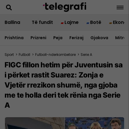
Ballina
Të fundit
Lajme
Botë
Ekono
Prishtina
Prizreni
Peja
Ferizaj
Gjakova
Mitrov
Sport
>
Futboll
>
Futboll-nderkombetare
>
Serie A
FIGC fillon hetim për Juventusin sa
i përket rastit Suarez: Zonja e
Vjetër rrezikon shumë, nga gjoba
me te holla deri tek rënia nga Serie
A