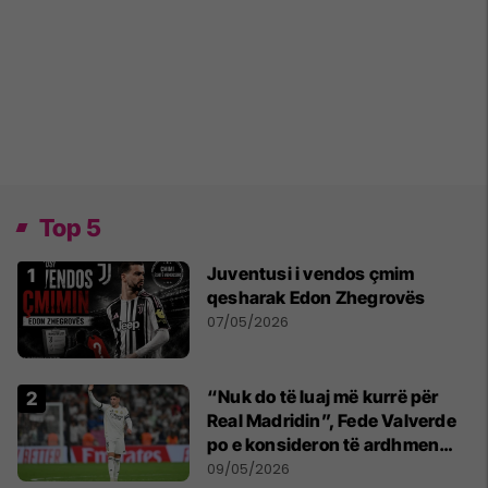
Top 5
Juventusi i vendos çmim
qesharak Edon Zhegrovës
07/05/2026
“Nuk do të luaj më kurrë për
Real Madridin”, Fede Valverde
po e konsideron të ardhmen
pas sherrit me Tchouamenin
09/05/2026