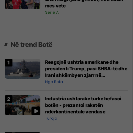
mes vete
Serie A
Në trend Botë
Reagojnë ushtria amerikane dhe
presidenti Trump, pasi SHBA-të dhe
Irani shkëmbyen zjarr në
Ngushticën e Hormuzit
Nga Bota
Industria ushtarake turke befasoi
botën - prezantoi raketën
ndërkontinentale vendase
Turqia