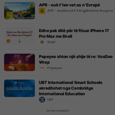
APR - nuk t’len vet as n’Evropë
APR - Asistencë E Përgjithshme Rrugore
Edhe pak ditë për të fituar iPhone 17
Pro Max me Shell
Shell
Popeyes shton një shije të re: VooDoo
Wrap
Popeyes
UBT International Smart Schools
akreditohet nga Cambridge
International Education
UBT