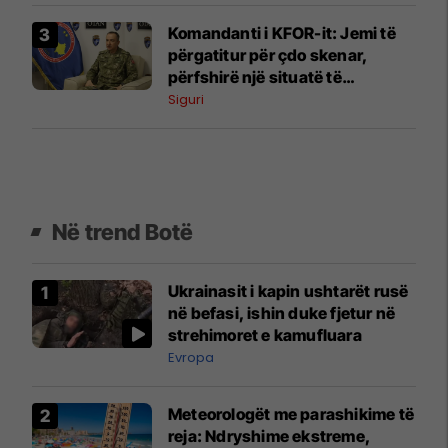
Komandanti i KFOR-it: Jemi të
përgatitur për çdo skenar,
përfshirë një situatë të
ngjashme me Banjskën
Siguri
Në trend Botë
Ukrainasit i kapin ushtarët rusë
në befasi, ishin duke fjetur në
strehimoret e kamufluara
Evropa
Meteorologët me parashikime të
reja: Ndryshime ekstreme,