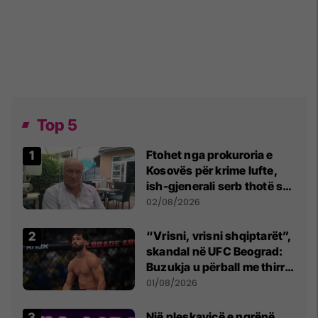
Top 5
Ftohet nga prokuroria e
Kosovës për krime lufte,
ish-gjenerali serb thotë se
dikush e tradhtoi në
02/08/2026
Beograd
“Vrisni, vrisni shqiptarët”,
skandal në UFC Beograd:
Buzukja u përball me thirrje
anti-shqiptare nga
01/08/2026
tribunat
Një pleskavicë e ngrënë