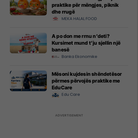
praktike për mëngjes, piknik
dhe rrugë
MEKA HALAL FOOD
A po don me rrnu n’deti?
Kursimet mund t’ju sjellin një
banesë
Banka Ekonomike
Mësoni kujdesin shëndetësor
përmes përvojës praktike me
EduCare
Edu Care