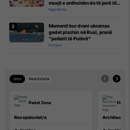
muajt e ardhshëm do të jenë të
pazakontë
Nga Bota
Momenti kur droni ukrainas
godet plazhin në Rusi, pranë
"pallatit të Putinit"
Evropa
Jobs
Real Estate
Padel Zone
Flex B
Recepsionist/e
Architect