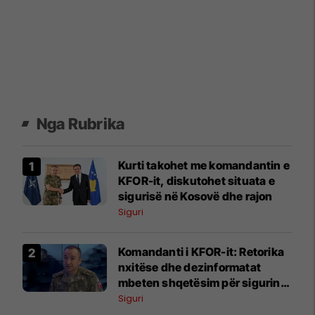
Nga Rubrika
Kurti takohet me komandantin e
KFOR-it, diskutohet situata e
sigurisë në Kosovë dhe rajon
Siguri
Komandanti i KFOR-it: Retorika
nxitëse dhe dezinformatat
mbeten shqetësim për sigurinë
në Kosovë
Siguri