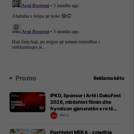
Promo
Reklamo këtu
IPKO, Sponsor i Artë i DokuFest
2026, mbështet filmin dhe
frymëzon gjeneratën e re të
krijuesve
IPKO
Pashtetat MEKA - zgjedhje