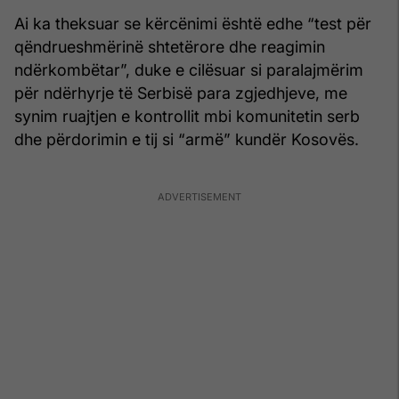
Ai ka theksuar se kërcënimi është edhe “test për
qëndrueshmërinë shtetërore dhe reagimin
ndërkombëtar”, duke e cilësuar si paralajmërim
për ndërhyrje të Serbisë para zgjedhjeve, me
synim ruajtjen e kontrollit mbi komunitetin serb
dhe përdorimin e tij si “armë” kundër Kosovës.