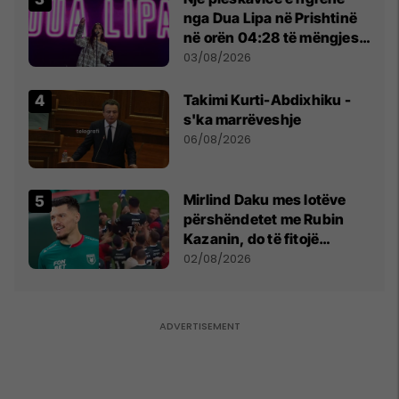
nga Dua Lipa në Prishtinë
në orën 04:28 të mëngjesit
- dhe bota digjitale serbe
03/08/2026
shpall gjendjen e luftës
Takimi Kurti-Abdixhiku -
s'ka marrëveshje
06/08/2026
Mirlind Daku mes lotëve
përshëndetet me Rubin
Kazanin, do të fitojë
miliona te Spartak Moska
02/08/2026