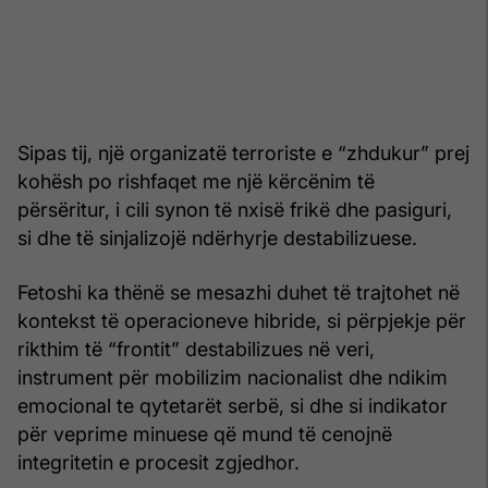
Sipas tij, një organizatë terroriste e “zhdukur” prej
kohësh po rishfaqet me një kërcënim të
përsëritur, i cili synon të nxisë frikë dhe pasiguri,
si dhe të sinjalizojë ndërhyrje destabilizuese.
Fetoshi ka thënë se mesazhi duhet të trajtohet në
kontekst të operacioneve hibride, si përpjekje për
rikthim të “frontit” destabilizues në veri,
instrument për mobilizim nacionalist dhe ndikim
emocional te qytetarët serbë, si dhe si indikator
për veprime minuese që mund të cenojnë
integritetin e procesit zgjedhor.