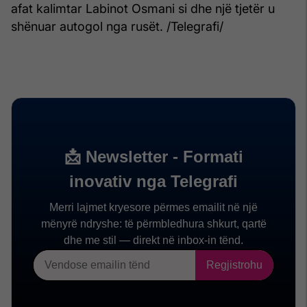
afat kalimtar Labinot Osmani si dhe një tjetër u
shënuar autogol nga rusët. /Telegrafi/