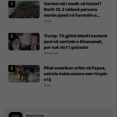
Varrimi më i madh në histori?
Rreth 10.2 milionë persona
morën pjesë në funeralin e
liderit të Iranit në 1989
Azia
Trump: Të gjithë liderët iranianë
janë në varrimin e Khameneit,
por nuk do t’i godasim
Amerika
Piloti amerikan vritet në Papua,
ushtria indoneziane merr trupin
e tij
Azia
Jobs
Real Estate