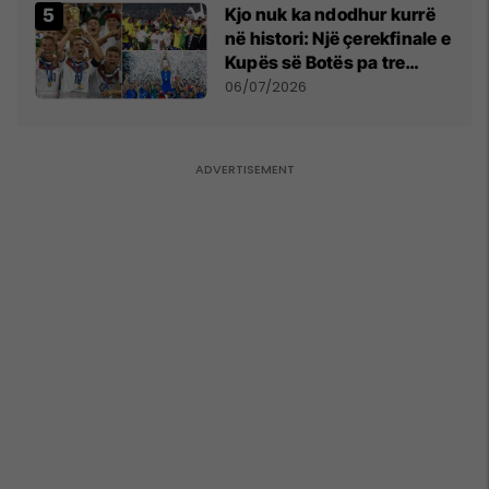
Kjo nuk ka ndodhur kurrë
në histori: Një çerekfinale e
Kupës së Botës pa tre
vendet legjendare të
06/07/2026
futbollit