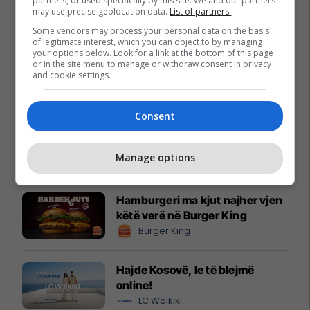
partners, or used specifically by this site. We and our partners
may use precise geolocation data.
List of partners.
Some vendors may process your personal data on the basis
of legitimate interest, which you can object to by managing
your options below. Look for a link at the bottom of this page
or in the site menu to manage or withdraw consent in privacy
and cookie settings.
Consent
Promo
Manage options
Reklamo këtu
Hamburgeri ma kjut najher vjen
këtë verë në Burger King
Burger King
Hajde Kosovë, le të blejmë
online!
LC Waikiki