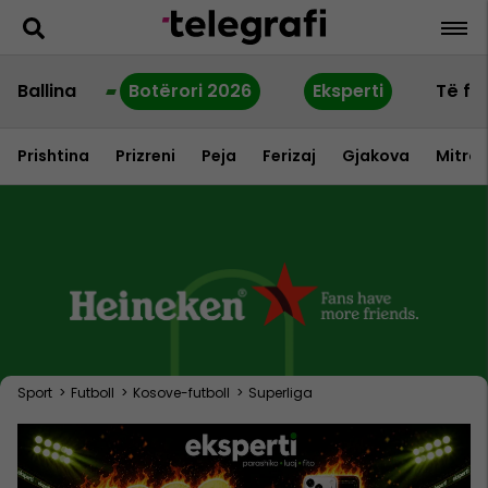
Ballina
Botërori 2026
Eksperti
Të fu
Prishtina
Prizreni
Peja
Ferizaj
Gjakova
Mitrov
Sport
>
Futboll
>
Kosove-futboll
>
Superliga