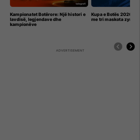
Kampionatet Botërore: Një histori e
Kupa e Botës 2026 për
lavdisë, legjendave dhe
me tri maskota zyrtar
kampionëve