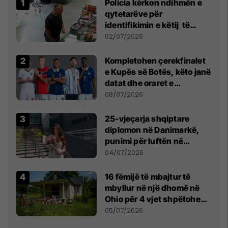
Policia kërkon ndihmën e
qytetarëve për
identifikimin e këtij të
dyshuari
02/07/2026
Kompletohen çerekfinalet
e Kupës së Botës, këto janë
datat dhe oraret e
ndeshjeve
08/07/2026
25-vjeçarja shqiptare
diplomon në Danimarkë,
punimi për luftën në
Kosovë vlerësohet me
04/07/2026
notën më të lartë
16 fëmijë të mbajtur të
mbyllur në një dhomë në
Ohio për 4 vjet shpëtohen -
tani ata i pret një sfidë e
05/07/2026
madhe