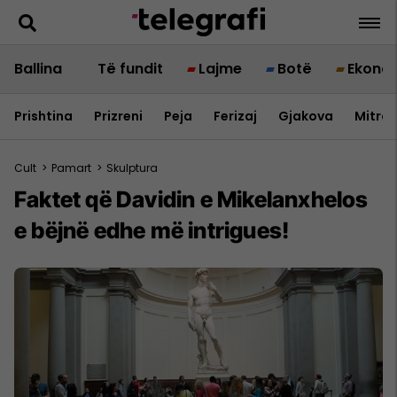
Ballina
Të fundit
Lajme
Botë
Ekono
Prishtina
Prizreni
Peja
Ferizaj
Gjakova
Mitrov
Cult
>
Pamart
>
Skulptura
Faktet që Davidin e Mikelanxhelos
e bëjnë edhe më intrigues!