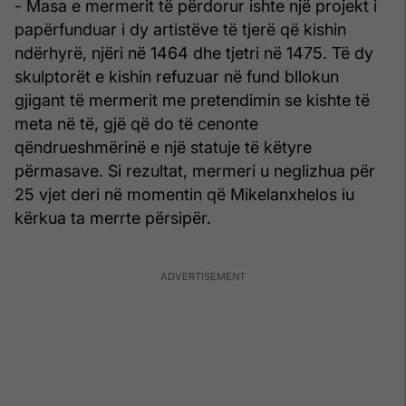
- Masa e mermerit të përdorur ishte një projekt i
papërfunduar i dy artistëve të tjerë që kishin
ndërhyrë, njëri në 1464 dhe tjetri në 1475. Të dy
skulptorët e kishin refuzuar në fund bllokun
gjigant të mermerit me pretendimin se kishte të
meta në të, gjë që do të cenonte
qëndrueshmërinë e një statuje të këtyre
përmasave. Si rezultat, mermeri u neglizhua për
25 vjet deri në momentin që Mikelanxhelos iu
kërkua ta merrte përsipër.