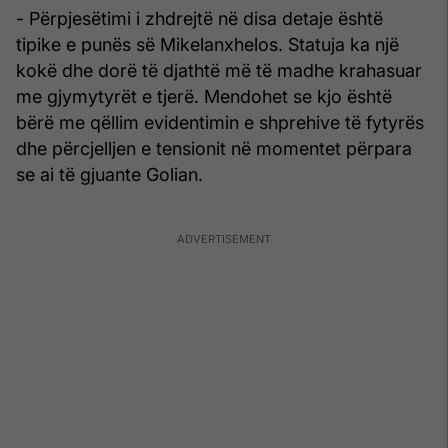
- Përpjesëtimi i zhdrejtë në disa detaje është
tipike e punës së Mikelanxhelos. Statuja ka një
kokë dhe dorë të djathtë më të madhe krahasuar
me gjymytyrët e tjerë. Mendohet se kjo është
bërë me qëllim evidentimin e shprehive të fytyrës
dhe përcjelljen e tensionit në momentet përpara
se ai të gjuante Golian.