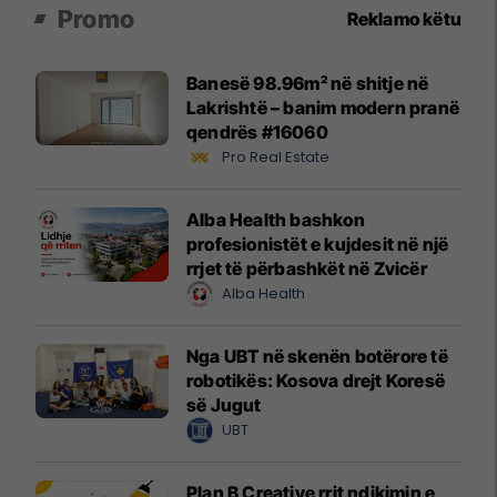
Promo
Reklamo këtu
Banesë 98.96m² në shitje në
Lakrishtë – banim modern pranë
qendrës #16060
Pro Real Estate
Alba Health bashkon
profesionistët e kujdesit në një
rrjet të përbashkët në Zvicër
Alba Health
Nga UBT në skenën botërore të
robotikës: Kosova drejt Koresë
së Jugut
UBT
Plan B Creative rrit ndikimin e