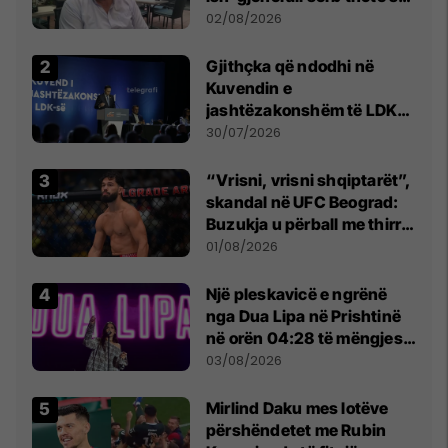
dikush e tradhtoi në
02/08/2026
Beograd
Gjithçka që ndodhi në
Kuvendin e
jashtëzakonshëm të LDK-
së
30/07/2026
“Vrisni, vrisni shqiptarët”,
skandal në UFC Beograd:
Buzukja u përball me thirrje
anti-shqiptare nga
01/08/2026
tribunat
Një pleskavicë e ngrënë
nga Dua Lipa në Prishtinë
në orën 04:28 të mëngjesit
- dhe bota digjitale serbe
03/08/2026
shpall gjendjen e luftës
Mirlind Daku mes lotëve
përshëndetet me Rubin