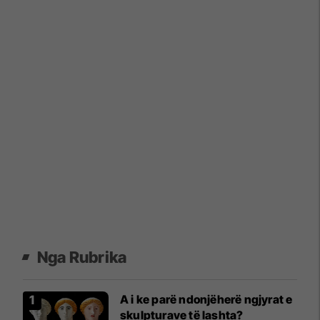
Nga Rubrika
A i ke parë ndonjëherë ngjyrat e
skulpturave të lashta?