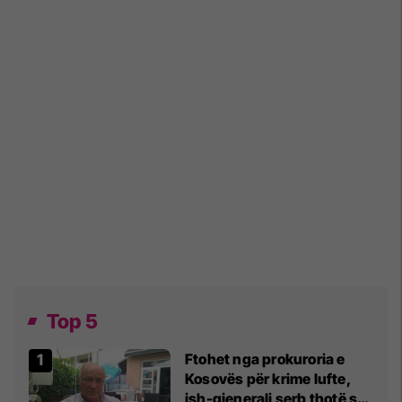
Top 5
Ftohet nga prokuroria e
Kosovës për krime lufte,
ish-gjenerali serb thotë se