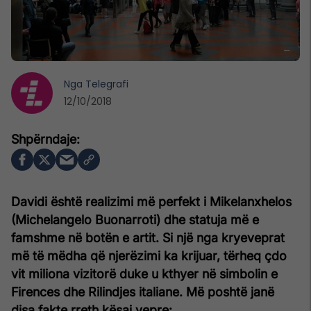
Nga
Telegrafi
12/10/2018
Davidi është realizimi më perfekt i Mikelanxhelos
(Michelangelo Buonarroti) dhe statuja më e
famshme në botën e artit. Si një nga kryeveprat
më të mëdha që njerëzimi ka krijuar, tërheq çdo
vit miliona vizitorë duke u kthyer në simbolin e
Firences dhe Rilindjes italiane. Më poshtë janë
disa fakte rreth kësaj vepre: