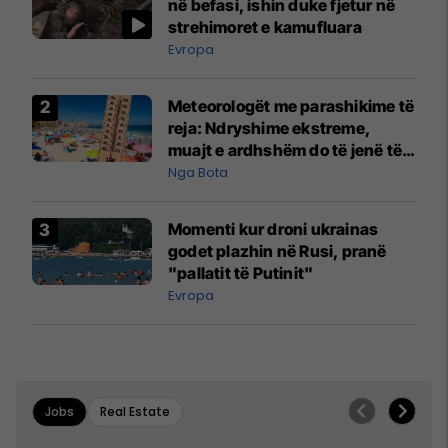
në befasi, ishin duke fjetur në
strehimoret e kamufluara
Evropa
Meteorologët me parashikime të
reja: Ndryshime ekstreme,
muajt e ardhshëm do të jenë të
pazakontë
Nga Bota
Momenti kur droni ukrainas
godet plazhin në Rusi, pranë
"pallatit të Putinit"
Evropa
Jobs
Real Estate