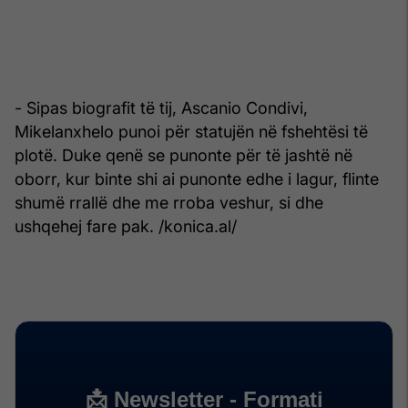
- Sipas biografit të tij, Ascanio Condivi,
Mikelanxhelo punoi për statujën në fshehtësi të
plotë. Duke qenë se punonte për të jashtë në
oborr, kur binte shi ai punonte edhe i lagur, flinte
shumë rrallë dhe me rroba veshur, si dhe
ushqehej fare pak. /konica.al/