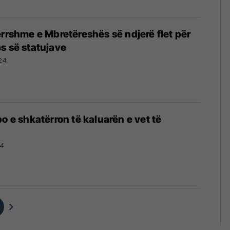
errshme e Mbretëreshës së ndjerë flet për
s së statujave
24
o e shkatërron të kaluarën e vet të
24