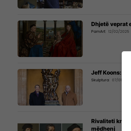
Dhjetë veprat 
PamArt
12/02/2025
Jeff Koons: B
Skulptura
07/01/202
Rivaliteti krij
mëdhenj