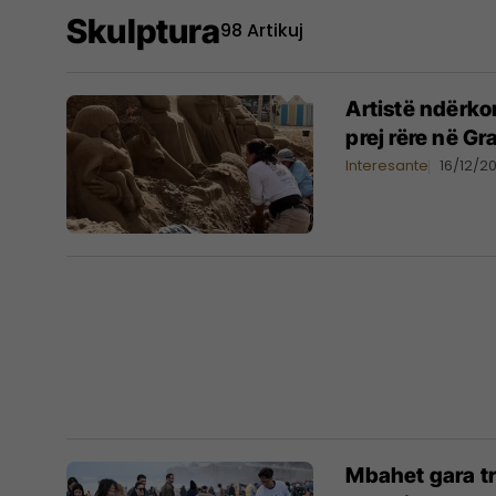
Skulptura
98 Artikuj
Artistë ndërk
prej rëre në G
Interesante
16/12/2
Mbahet gara tr