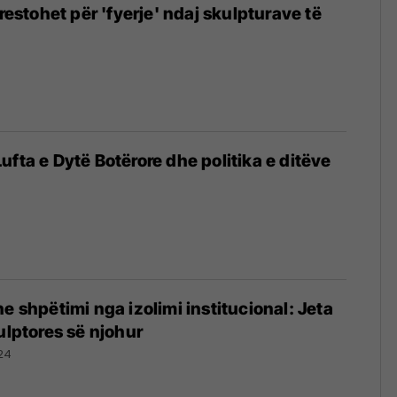
rrestohet për 'fyerje' ndaj skulpturave të
ufta e Dytë Botërore dhe politika e ditëve
e shpëtimi nga izolimi institucional: Jeta
ulptores së njohur
24