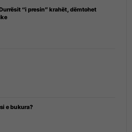
 Durrësit “i presin” krahët, dëmtohet
ike
si e bukura?