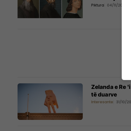
Piktura
04/11/2024
Zelanda e Re '
të duarve
Interesante
31/10/2