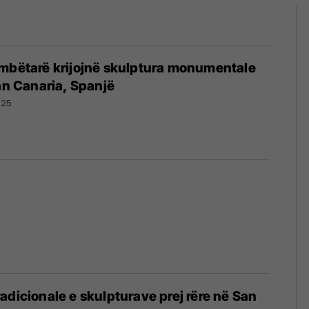
ombëtarë krijojnë skulptura monumentale
ran Canaria, Spanjë
025
adicionale e skulpturave prej rëre në San