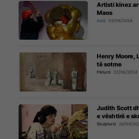
Artisti kinez a
Maos
Azia
03/09/2024
Henry Moore, L
të sotme
Piktura
22/06/2024
Judith Scott dh
e vështirë e sk
Skulptura
29/04/20