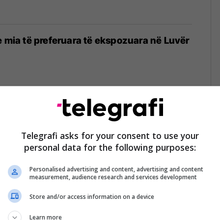
e mia të preferuara të ekspozuara në Luvër
ashkëbisedimi im me Pablo Picasson
Telegrafi asks for your consent to use your
5
personal data for the following purposes:
Personalised advertising and content, advertising and content
measurement, audience research and services development
Store and/or access information on a device
oi Renesancën: Armiqësitë e artistëve të
Learn more