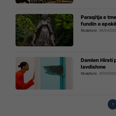
Paraqitja e tm
fundin e epokë
Skulptura
26/04/20
Damien Hirsti p
lavdishme
Skulptura
21/03/20
1