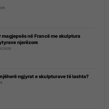
025
 magjepsës në Francë me skulptura
ytyrave njerëzore
10/2025
onjëherë ngjyrat e skulpturave të lashta?
25