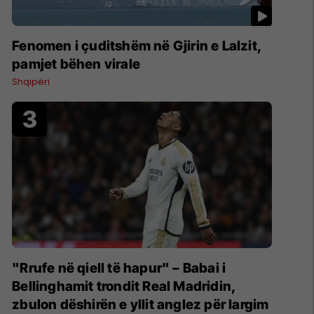
Fenomen i çuditshëm në Gjirin e Lalzit,
pamjet bëhen virale
Shqipëri
"Rrufe në qiell të hapur" – Babai i
Bellinghamit trondit Real Madridin,
zbulon dëshirën e yllit anglez për largim