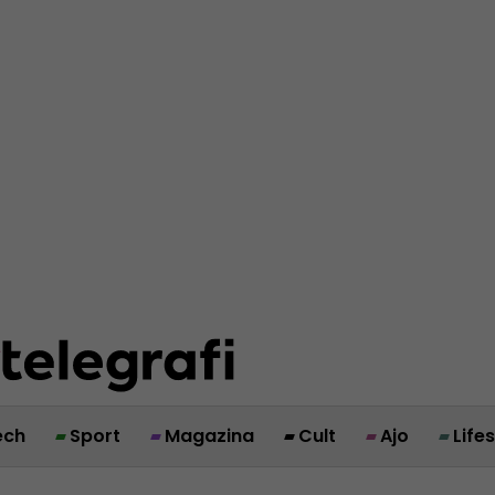
ech
Sport
Magazina
Cult
Ajo
Life