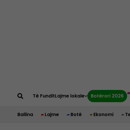
Të Fundit
Lajme lokale
Botërori 2026
Ballina
Lajme
Botë
Ekonomi
T