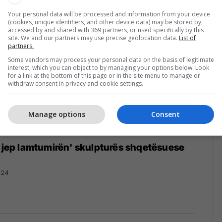
Your personal data will be processed and information from your device
(cookies, unique identifiers, and other device data) may be stored by,
accessed by and shared with 369 partners, or used specifically by this
site. We and our partners may use precise geolocation data.
List of
partners.
Some vendors may process your personal data on the basis of legitimate
interest, which you can object to by managing your options below. Look
for a link at the bottom of this page or in the site menu to manage or
withdraw consent in privacy and cookie settings.
Manage options
Consent
i jep lamtumirën' skulpturës shqetësuese
024