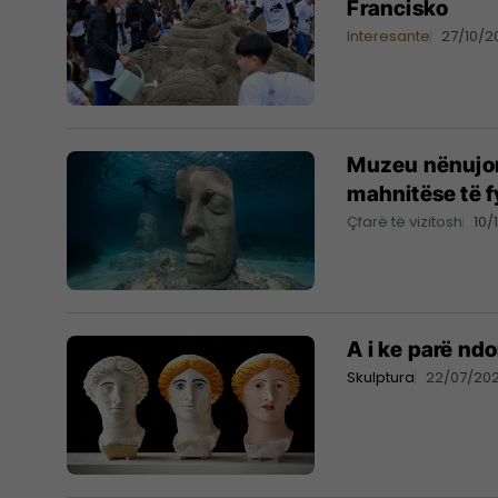
Francisko
Interesante
27/10/2
Muzeu nënujor
mahnitëse të f
Çfarë të vizitosh
10/
A i ke parë nd
Skulptura
22/07/20