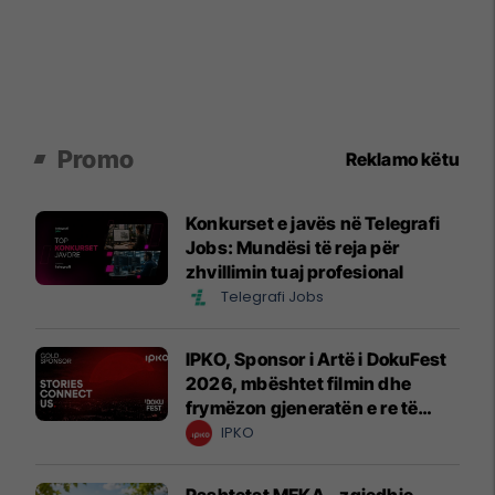
Promo
Reklamo këtu
Konkurset e javës në Telegrafi
Jobs: Mundësi të reja për
zhvillimin tuaj profesional
Telegrafi Jobs
IPKO, Sponsor i Artë i DokuFest
2026, mbështet filmin dhe
frymëzon gjeneratën e re të
krijuesve
IPKO
Pashtetat MEKA - zgjedhje