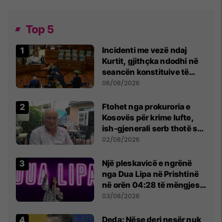
Top 5
Incidenti me vezë ndaj
Kurtit, gjithçka ndodhi në
seancën konstituive të
Kuvendit
06/08/2026
Ftohet nga prokuroria e
Kosovës për krime lufte,
ish-gjenerali serb thotë se
dikush e tradhtoi në
02/08/2026
Beograd
Një pleskavicë e ngrënë
nga Dua Lipa në Prishtinë
në orën 04:28 të mëngjesit
- dhe bota digjitale serbe
03/08/2026
shpall gjendjen e luftës
Deda: Nëse deri nesër nuk