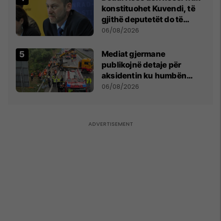
konstituohet Kuvendi, të
gjithë deputetët do të
bëjnë shkelje të rëndë
06/08/2026
kushtetuese
Mediat gjermane
publikojnë detaje për
aksidentin ku humbën
jetën tre mërgimtarë nga
06/08/2026
Komogllava e Ferizajt