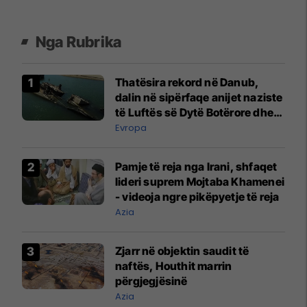
Nga Rubrika
Thatësira rekord në Danub,
dalin në sipërfaqe anijet naziste
të Luftës së Dytë Botërore dhe
municionet e pashpërthyera
Evropa
Pamje të reja nga Irani, shfaqet
lideri suprem Mojtaba Khamenei
- videoja ngre pikëpyetje të reja
Azia
Zjarr në objektin saudit të
naftës, Houthit marrin
përgjegjësinë
Azia