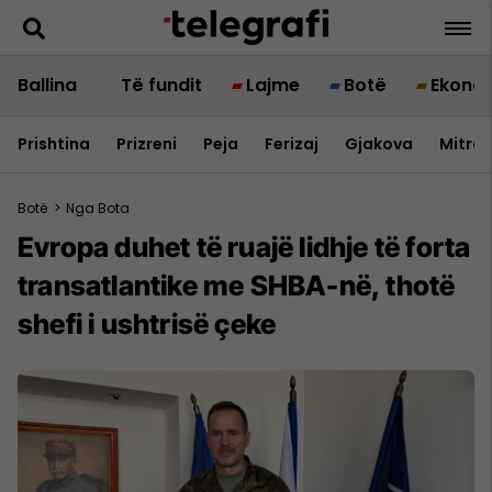
Ballina
Të fundit
Lajme
Botë
Ekono
Prishtina
Prizreni
Peja
Ferizaj
Gjakova
Mitrov
Botë
>
Nga Bota
Evropa duhet të ruajë lidhje të forta
transatlantike me SHBA-në, thotë
shefi i ushtrisë çeke