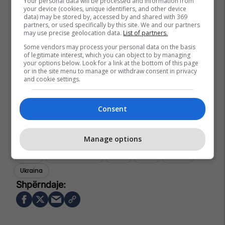
Your personal data will be processed and information from
your device (cookies, unique identifiers, and other device
data) may be stored by, accessed by and shared with 369
partners, or used specifically by this site. We and our partners
may use precise geolocation data.
List of partners.
Some vendors may process your personal data on the basis
of legitimate interest, which you can object to by managing
your options below. Look for a link at the bottom of this page
or in the site menu to manage or withdraw consent in privacy
and cookie settings.
Consent
Manage options
Çekia
Republika Çeke
Nato
Shba
Evropa
Ukraina