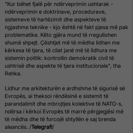
"Kur bëhet fjalë për ndërveprimin ushtarak -
ndërveprimin e doktrinave, procedurave,
sistemeve të hartëzimit dhe aspekteve të
ngjashme teknike - kjo është në fakt pjesa më pak
problematike. Këto gjëra mund të rregullohen
shumë shpejt. Çështjet më të mëdha lidhen me
kërkesa të tjera, të cilat janë më të lidhura me
sistemin politik: kontrollin demokratik civil të
ushtrisë dhe aspekte të tjera institucionale", tha
Rehka.
Lidhur me arkitekturën e ardhshme të sigurisë së
Evropës, ai theksoi rëndësinë e sistemit të
parandalimit dhe mbrojtjes kolektive të NATO-s,
ndërsa i kërkoi Evropës të marrë përgjegjësi më
të mëdha dhe të forcojë shtyllën e saj brenda
aleancës. /
Telegrafi
/