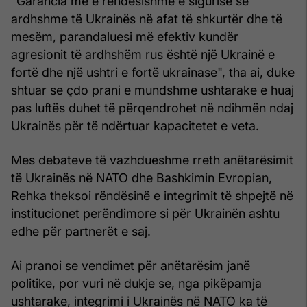
"Garancia më e rëndësishme e sigurisë së
ardhshme të Ukrainës në afat të shkurtër dhe të
mesëm, parandaluesi më efektiv kundër
agresionit të ardhshëm rus është një Ukrainë e
fortë dhe një ushtri e fortë ukrainase", tha ai, duke
shtuar se çdo prani e mundshme ushtarake e huaj
pas luftës duhet të përqendrohet në ndihmën ndaj
Ukrainës për të ndërtuar kapacitetet e veta.
Mes debateve të vazhdueshme rreth anëtarësimit
të Ukrainës në NATO dhe Bashkimin Evropian,
Rehka theksoi rëndësinë e integrimit të shpejtë në
institucionet perëndimore si për Ukrainën ashtu
edhe për partnerët e saj.
Ai pranoi se vendimet për anëtarësim janë
politike, por vuri në dukje se, nga pikëpamja
ushtarake, integrimi i Ukrainës në NATO ka të