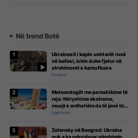
Në trend Botë
Ukrainasit i kapin ushtarët rusë
në befasi, ishin duke fjetur në
strehimoret e kamufluara
Evropa
Meteorologët me parashikime të
reja: Ndryshime ekstreme,
muajt e ardhshëm do të jenë të
pazakontë
Nga Bota
Zelensky në Beograd: Ukraina
nuk e ka ndryshuar qëndrimin