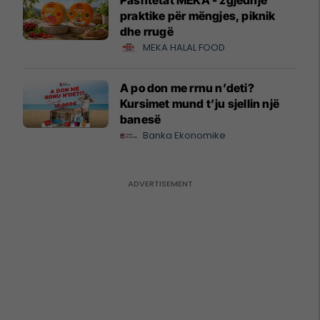
praktike për mëngjes, piknik
dhe rrugë
MEKA HALAL FOOD
A po don me rrnu n’deti?
Kursimet mund t’ju sjellin një
banesë
Banka Ekonomike