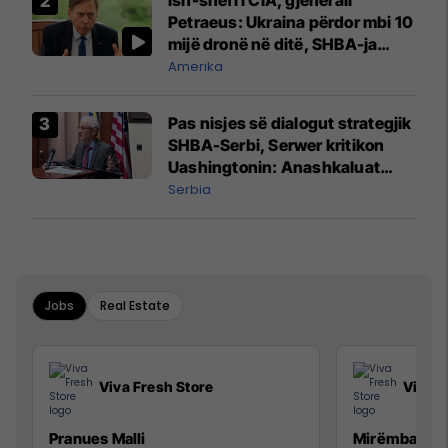
Petraeus: Ukraina përdor mbi 10
mijë dronë në ditë, SHBA-ja
mbetet shumë prapa në
Amerika
prodhim
Pas nisjes së dialogut strategjik
SHBA-Serbi, Serwer kritikon
Uashingtonin: Anashkaluat
Banjskën, sulmin ndaj KFOR-it
Serbia
dhe rrëmbimin e Policëve të
Kosovës
Jobs
Real Estate
Viva Fresh Store
Viva F
Pranues Malli
Mirëmbajtës