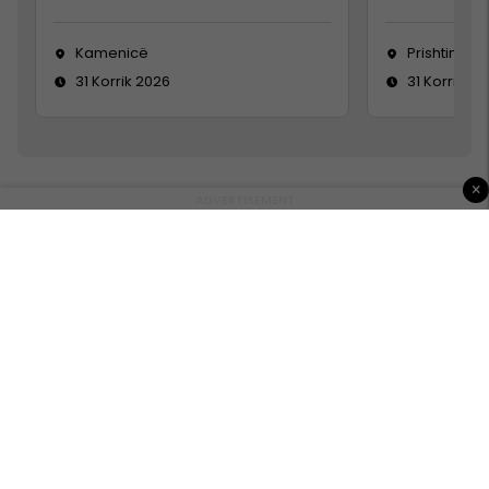
Kamenicë
Prishtinë
31 Korrik 2026
31 Korrik 20
×