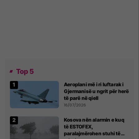
Top 5
Aeroplani më i ri luftarak i
Gjermanisë u ngrit për herë
të parë në qiell
16/07/2026
Kosova nën alarmin e kuq
të ESTOFEX,
paralajmërohen stuhi të