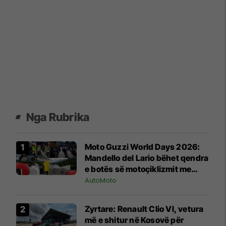
Nga Rubrika
Moto Guzzi World Days 2026:
Mandello del Lario bëhet qendra
e botës së motoçiklizmit me
hapjen e fabrikës dhe muzeut të
AutoMoto
ri
Zyrtare: Renault Clio VI, vetura
më e shitur në Kosovë për