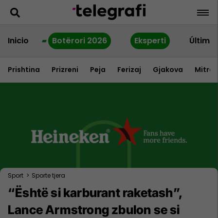
Inicio
Botërori 2026
Eksperti
Última
Prishtina
Prizreni
Peja
Ferizaj
Gjakova
Mitrov
Sport
>
Sporte tjera
“Është si karburant raketash”,
Lance Armstrong zbulon se si