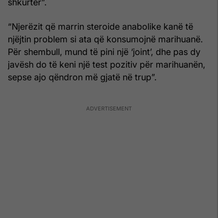
shkurtër”.
“Njerëzit që marrin steroide anabolike kanë të
njëjtin problem si ata që konsumojnë marihuanë.
Për shembull, mund të pini një ‘joint’, dhe pas dy
javësh do të keni një test pozitiv për marihuanën,
sepse ajo qëndron më gjatë në trup”.