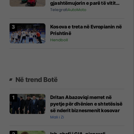
gjashtëmujorin e parë të vitit
2026
Telegrafi
AutoMoto
Kosova e treta në Evropianin në
Prishtinë
Hendboll
Në trend Botë
Dritan Abazoviqi merret në
pyetje për dhënien e shtetësisë
së nderit biznesmenit kosovar
Mali i Zi
Ish-shefi i CIA, gjenerali