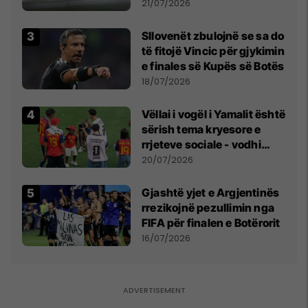
fuqishme me breshër dhe
21/07/2026
erëra të forta
Sllovenët zbulojnë se sa do
të fitojë Vincic për gjykimin
e finales së Kupës së Botës
18/07/2026
Vëllai i vogël i Yamalit është
sërish tema kryesore e
rrjeteve sociale - vodhi
vëmendjen pas finales së
20/07/2026
Kupës së Botës
Gjashtë yjet e Argjentinës
rrezikojnë pezullimin nga
FIFA për finalen e Botërorit
16/07/2026