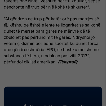
raketës dhe ishte i vështirë për t'u zbuluar, sepse
qëndronte në trup për një kohë të shkurtër”.
“Ai qëndron në trup për katër orë pas marrjes së
tij, kështu që është e lehtë të llogaritet se sa kohë
duhet të merret para garës në mënyrë që të
zbulohet pas përfundimit të garës. Ndryshoi jo
vetëm çiklizmin por edhe sportet ku duhet forca
dhe qëndrueshmëria. EPO, së bashku me shumë
substanca të tjera, u ndaluan pas vitit 2013”,
përfundoi çiklisti amerikan.
/Telegrafi/