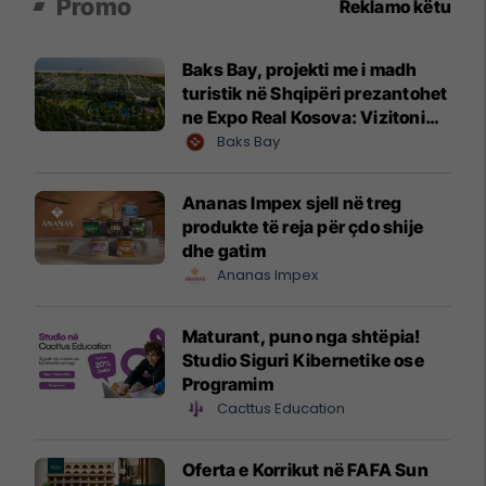
Promo
Reklamo këtu
Baks Bay, projekti me i madh
turistik në Shqipëri prezantohet
ne Expo Real Kosova: Vizitoni
shtandin dhe zbuloni
Baks Bay
mundësitë e investimit
Ananas Impex sjell në treg
produkte të reja për çdo shije
dhe gatim
Ananas Impex
Maturant, puno nga shtëpia!
Studio Siguri Kibernetike ose
Programim
Cacttus Education
Oferta e Korrikut në FAFA Sun