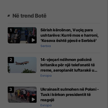
Në trend Botë
Sërish kërcënon, Vuçiq para
ushtarëve: Kurrë mos e harroni,
'Kosova është pjesë e Serbisë'
Serbia
14-vjeçari ndihmon policinë
britanike për një telefonatë të
rreme, aeroplanët luftarakë u
ngritën në ajër për të
Evropa
interceptuar fluturaken e Qatar
Airways që po shkonte drejt
Ukrainasit sulmohen në Poloni -
Mançesterit
Tusk i kërkon presidentit të
reagojë
Evropa