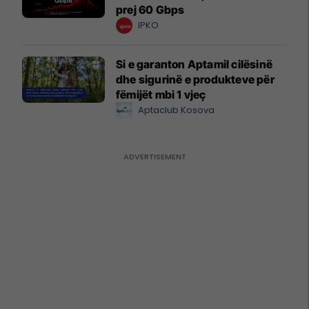
prej 60 Gbps
IPKO
Si e garanton Aptamil cilësinë
dhe sigurinë e produkteve për
fëmijët mbi 1 vjeç
Aptaclub Kosova