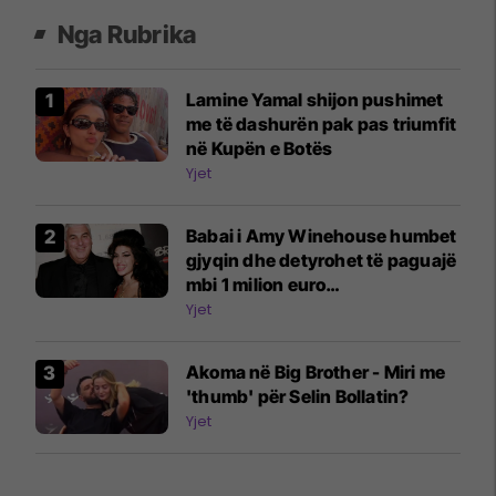
Nga Rubrika
Lamine Yamal shijon pushimet
me të dashurën pak pas triumfit
në Kupën e Botës
Yjet
Babai i Amy Winehouse humbet
gjyqin dhe detyrohet të paguajë
mbi 1 milion euro
dëmshpërblime
Yjet
Akoma në Big Brother - Miri me
'thumb' për Selin Bollatin?
Yjet