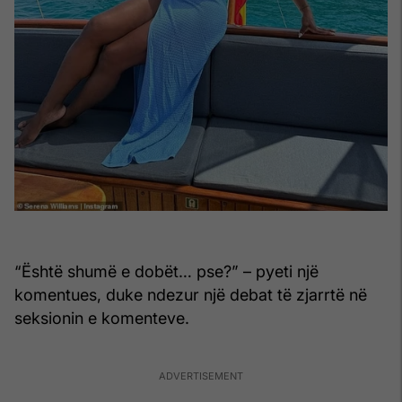
“Është shumë e dobët… pse?” – pyeti një
komentues, duke ndezur një debat të zjarrtë në
seksionin e komenteve.