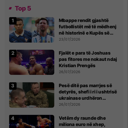
Top 5
Mbappe rendit gjashtë
futbollistët më të mëdhenj
në historinë e Kupës së
Botës, Messi mbetet i dyti
23/07/2026
Fjalët e para të Joshuas
pas fitores me nokaut ndaj
Kristian Prengës
26/07/2026
Pesë ditë pas marrjes së
detyrës, shefi i ri i ushtrisë
ukrainase urdhëron
kontroll të madh
26/07/2026
Vetëm dy raunde dhe
miliona euro në xhep,