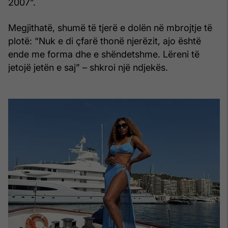
2007”.
Megjithatë, shumë të tjerë e dolën në mbrojtje të
plotë: “Nuk e di çfarë thonë njerëzit, ajo është
ende me forma dhe e shëndetshme. Lëreni të
jetojë jetën e saj” – shkroi një ndjekës.