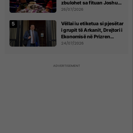
zbulohet sa fituan Joshua
e Prenga
26/07/2026
Vëllai iu etiketua si pjesëtar
i grupit të Arkanit, Drejtori i
Ekonomisë në Prizren
mohon pretendimet
24/07/2026