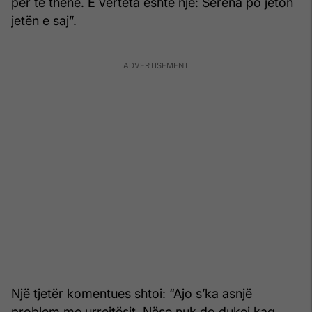
për të thënë. E vërteta është një: Serena po jeton
jetën e saj”.
Një tjetër komentues shtoi: “Ajo s’ka asnjë
problem me urrejtësit. Nëse nuk do dukej kaq