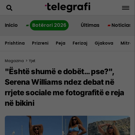
Inicio
Botërori 2026
Últimas
Noticias
Prishtina
Prizreni
Peja
Ferizaj
Gjakova
Mitrov
Magazina
>
Yjet
"Është shumë e dobët… pse?",
Serena Williams ndez debat në
rrjete sociale me fotografitë e reja
në bikini