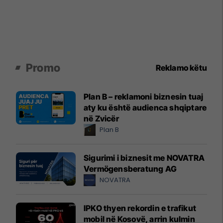
Promo
Reklamo këtu
Plan B – reklamoni biznesin tuaj
aty ku është audienca shqiptare
në Zvicër
Plan B
Sigurimi i biznesit me NOVATRA
Vermögensberatung AG
NOVATRA
IPKO thyen rekordin e trafikut
mobil në Kosovë, arrin kulmin