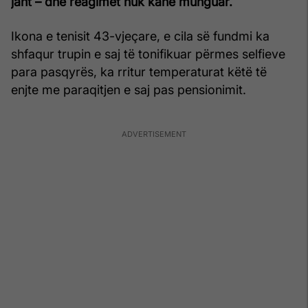
jaht – dhe reagimet nuk kanë munguar.
Ikona e tenisit 43-vjeçare, e cila së fundmi ka
shfaqur trupin e saj të tonifikuar përmes selfieve
para pasqyrës, ka rritur temperaturat këtë të
enjte me paraqitjen e saj pas pensionimit.