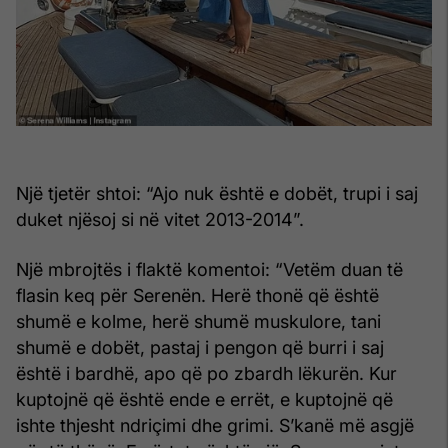
Një tjetër shtoi: “Ajo nuk është e dobët, trupi i saj
duket njësoj si në vitet 2013-2014”.
Një mbrojtës i flaktë komentoi: “Vetëm duan të
flasin keq për Serenën. Herë thonë që është
shumë e kolme, herë shumë muskulore, tani
shumë e dobët, pastaj i pengon që burri i saj
është i bardhë, apo që po zbardh lëkurën. Kur
kuptojnë që është ende e errët, e kuptojnë që
ishte thjesht ndriçimi dhe grimi. S’kanë më asgjë