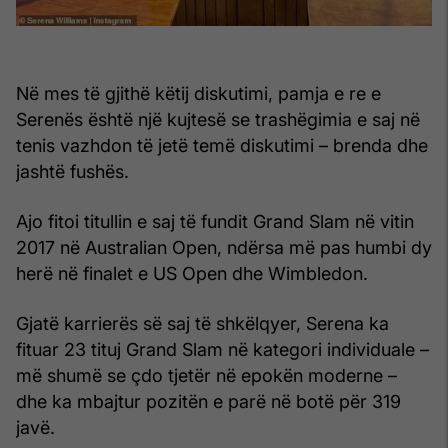
Në mes të gjithë këtij diskutimi, pamja e re e
Serenës është një kujtesë se trashëgimia e saj në
tenis vazhdon të jetë temë diskutimi – brenda dhe
jashtë fushës.
Ajo fitoi titullin e saj të fundit Grand Slam në vitin
2017 në Australian Open, ndërsa më pas humbi dy
herë në finalet e US Open dhe Wimbledon.
Gjatë karrierës së saj të shkëlqyer, Serena ka
fituar 23 tituj Grand Slam në kategori individuale –
më shumë se çdo tjetër në epokën moderne –
dhe ka mbajtur pozitën e parë në botë për 319
javë.