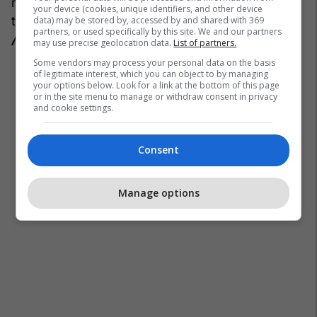
ndeshje zyrtare në nivel të turneve. Ajo vazhdon
your device (cookies, unique identifiers, and other device
të dëshmojë se mosha është vetëm një numër.
data) may be stored by, accessed by and shared with 369
partners, or used specifically by this site. We and our partners
/Telegrafi/
may use precise geolocation data.
List of partners.
Some vendors may process your personal data on the basis
of legitimate interest, which you can object to by managing
your options below. Look for a link at the bottom of this page
or in the site menu to manage or withdraw consent in privacy
and cookie settings.
Consent
Manage options