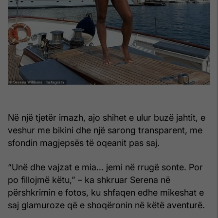
Në një tjetër imazh, ajo shihet e ulur buzë jahtit, e
veshur me bikini dhe një sarong transparent, me
sfondin magjepsës të oqeanit pas saj.
“Unë dhe vajzat e mia… jemi në rrugë sonte. Por
po fillojmë këtu,” – ka shkruar Serena në
përshkrimin e fotos, ku shfaqen edhe mikeshat e
saj glamuroze që e shoqëronin në këtë aventurë.