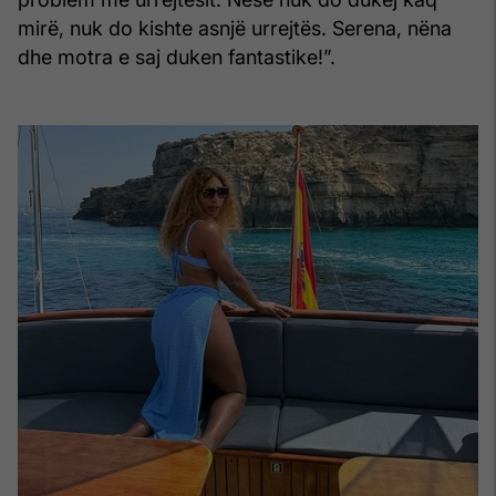
mirë, nuk do kishte asnjë urrejtës. Serena, nëna
dhe motra e saj duken fantastike!”.