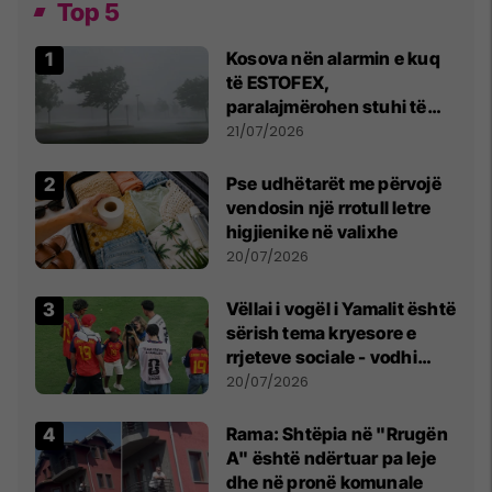
Top 5
Kosova nën alarmin e kuq
të ESTOFEX,
paralajmërohen stuhi të
fuqishme me breshër dhe
21/07/2026
erëra të forta
Pse udhëtarët me përvojë
vendosin një rrotull letre
higjienike në valixhe
20/07/2026
Vëllai i vogël i Yamalit është
sërish tema kryesore e
rrjeteve sociale - vodhi
vëmendjen pas finales së
20/07/2026
Kupës së Botës
Rama: Shtëpia në "Rrugën
A" është ndërtuar pa leje
dhe në pronë komunale