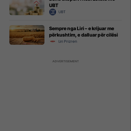
UBT
UBT
Sempre nga Liri – e krijuar me
përkushtim, e dalluar për cilësi
Liri Prizren