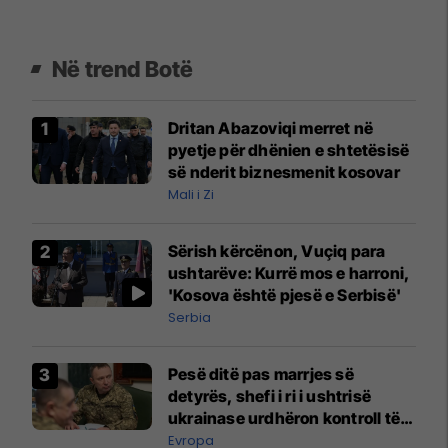
Në trend Botë
Dritan Abazoviqi merret në
pyetje për dhënien e shtetësisë
së nderit biznesmenit kosovar
Mali i Zi
Sërish kërcënon, Vuçiq para
ushtarëve: Kurrë mos e harroni,
'Kosova është pjesë e Serbisë'
Serbia
Pesë ditë pas marrjes së
detyrës, shefi i ri i ushtrisë
ukrainase urdhëron kontroll të
madh
Evropa