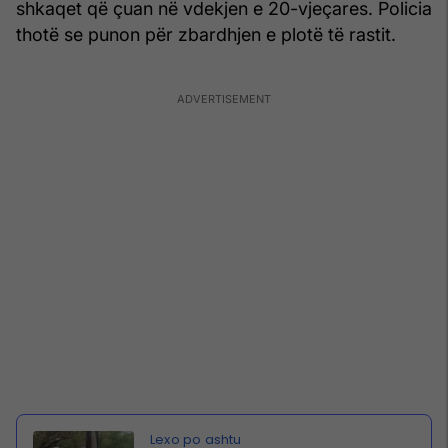
shkaqet që çuan në vdekjen e 20-vjeçares. Policia
thotë se punon për zbardhjen e plotë të rastit.