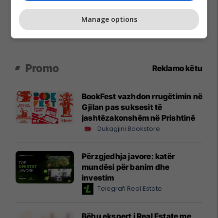
Manage options
Promo
Reklamo këtu
BookFest vazhdon rrugëtimin në
Gjilan pas suksesit të
jashtëzakonshëm në Prishtinë
Dukagjini Bookstore
Përzgjedhja javore: katër
mundësi për banim dhe
investim
Telegrafi Real Estate
Bëhu ekspert i Real Estate me