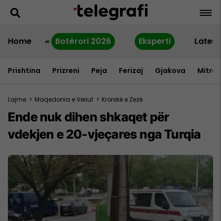
Home
Botërori 2026
Eksperti
Latest
Prishtina
Prizreni
Peja
Ferizaj
Gjakova
Mitrov
Lajme
>
Maqedonia e Veriut
>
Kronikë e Zezë
Ende nuk dihen shkaqet për
vdekjen e 20-vjeçares nga Turqia