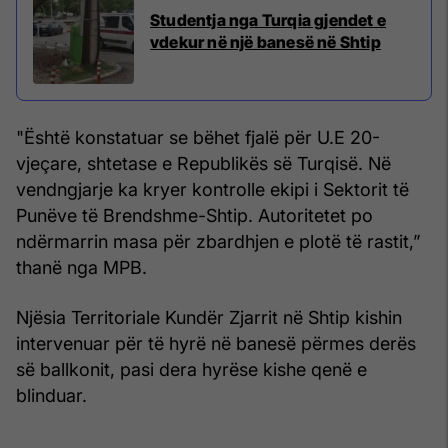
Studentja nga Turqia gjendet e
vdekur në një banesë në Shtip
"Është konstatuar se bëhet fjalë për U.E 20-
vjeçare, shtetase e Republikës së Turqisë. Në
vendngjarje ka kryer kontrolle ekipi i Sektorit të
Punëve të Brendshme-Shtip. Autoritetet po
ndërmarrin masa për zbardhjen e plotë të rastit,”
thanë nga MPB.
Njësia Territoriale Kundër Zjarrit në Shtip kishin
intervenuar për të hyrë në banesë përmes derës
së ballkonit, pasi dera hyrëse kishe qenë e
blinduar.