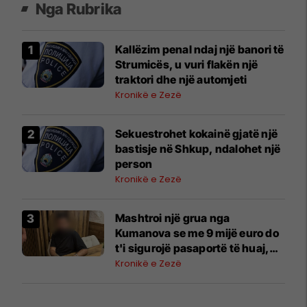
Nga Rubrika
Kallëzim penal ndaj një banori të
Strumicës, u vuri flakën një
traktori dhe një automjeti
Kronikë e Zezë
Sekuestrohet kokainë gjatë një
bastisje në Shkup, ndalohet një
person
Kronikë e Zezë
Mashtroi një grua nga
Kumanova se me 9 mijë euro do
t'i sigurojë pasaportë të huaj,
ndalohet 32-vjeçari
Kronikë e Zezë