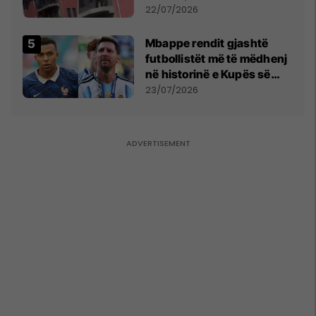
22/07/2026
Mbappe rendit gjashtë
futbollistët më të mëdhenj
në historinë e Kupës së
Botës, Messi mbetet i dyti
23/07/2026