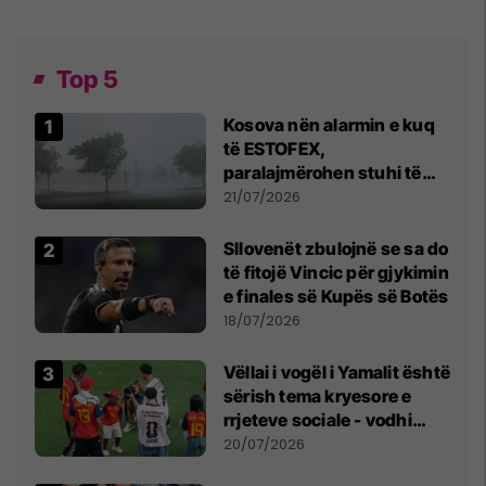
Top 5
Kosova nën alarmin e kuq
të ESTOFEX,
paralajmërohen stuhi të
fuqishme me breshër dhe
21/07/2026
erëra të forta
Sllovenët zbulojnë se sa do
të fitojë Vincic për gjykimin
e finales së Kupës së Botës
18/07/2026
Vëllai i vogël i Yamalit është
sërish tema kryesore e
rrjeteve sociale - vodhi
vëmendjen pas finales së
20/07/2026
Kupës së Botës