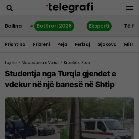
Ballina
Botërori 2026
Eksperti
Të fu
Prishtina
Prizreni
Peja
Ferizaj
Gjakova
Mitrov
Lajme
>
Maqedonia e Veriut
>
Kronikë e Zezë
Studentja nga Turqia gjendet e
vdekur në një banesë në Shtip