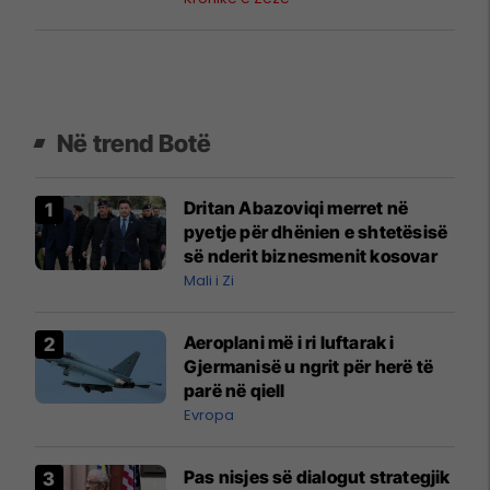
Në trend Botë
Dritan Abazoviqi merret në
pyetje për dhënien e shtetësisë
së nderit biznesmenit kosovar
Mali i Zi
Aeroplani më i ri luftarak i
Gjermanisë u ngrit për herë të
parë në qiell
Evropa
Pas nisjes së dialogut strategjik