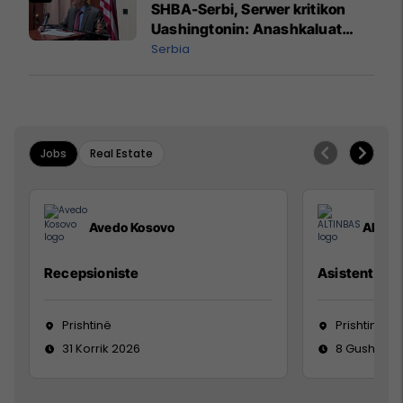
SHBA-Serbi, Serwer kritikon
Uashingtonin: Anashkaluat
Banjskën, sulmin ndaj KFOR-it
Serbia
dhe rrëmbimin e Policëve të
Kosovës
Jobs
Real Estate
Avedo Kosovo
ALTIN
Recepsioniste
Asistente e S
Prishtinë
Prishtinë
31 Korrik 2026
8 Gusht 20