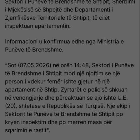
Sektori i Punëve të Brendshme të Shtipit, Shërbimi
i Mjekësisë së Shpejtë dhe Departamenti i
Zjarrfikësve Territorialë të Shtipit, të cilët
inspektuan apartamentin.
Informacioni u konfirmua edhe nga Ministria e
Punëve të Brendshme.
“Sot (07.05.2026) në orën 14:48, Sektori i Punëve
të Brendshme i Shtipit mori një njoftim se një
person i vdekur femër ishte gjetur në një
apartament në Shtip. Zyrtarët e policisë shkuan
në vendngjarje dhe përcaktuan se ajo ishte U.E.
(20), shtetase e Republikës së Turqisë. Një ekip i
Sektorit të Punëve të Brendshme të Shtipit po
kryen inspektim dhe po merren masa për
sqarimin e rastit".