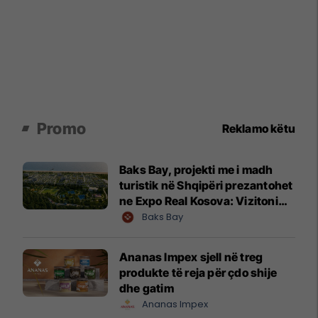
Promo
Reklamo këtu
Baks Bay, projekti me i madh
turistik në Shqipëri prezantohet
ne Expo Real Kosova: Vizitoni
shtandin dhe zbuloni
Baks Bay
mundësitë e investimit
Ananas Impex sjell në treg
produkte të reja për çdo shije
dhe gatim
Ananas Impex