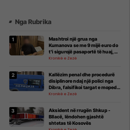
Nga Rubrika
Mashtroi një grua nga
Kumanova se me 9 mijë euro do
t'i sigurojë pasaportë të huaj,
ndalohet 32-vjeçari
Kronikë e Zezë
Kallëzim penal dhe procedurë
disiplinore ndaj një polici nga
Dibra, falsifikoi targat e mopedit
dhe ia shiti një qytetari
Kronikë e Zezë
Aksident në rrugën Shkup -
Bllacë, lëndohen gjashtë
shtetas të Kosovës
Kronikë e Zezë