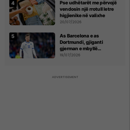
Pse udhëtarët me përvojë
vendosin një rrotull letre
higjienike në valixhe
20/07/2026
As Barcelona e as
Dortmundi, gjiganti
gjerman e mbyllë
marrëveshjen për Fisnik
19/07/2026
Asllanin