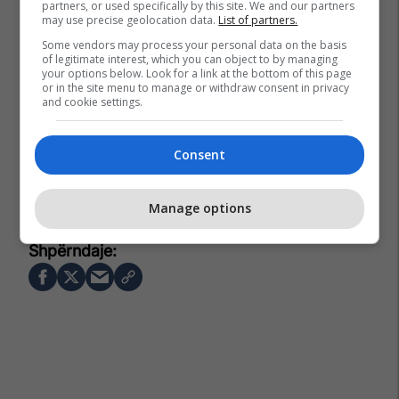
partners, or used specifically by this site. We and our partners
may use precise geolocation data.
List of partners.
Some vendors may process your personal data on the basis
of legitimate interest, which you can object to by managing
your options below. Look for a link at the bottom of this page
or in the site menu to manage or withdraw consent in privacy
and cookie settings.
Consent
Manage options
Bitcoin
Nayib Bukele
El Salvador
Kriptovaluta