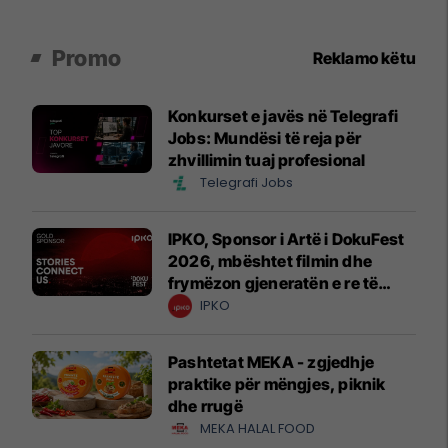
Promo
Reklamo këtu
Konkurset e javës në Telegrafi
Jobs: Mundësi të reja për
zhvillimin tuaj profesional
Telegrafi Jobs
IPKO, Sponsor i Artë i DokuFest
2026, mbështet filmin dhe
frymëzon gjeneratën e re të
krijuesve
IPKO
Pashtetat MEKA - zgjedhje
praktike për mëngjes, piknik
dhe rrugë
MEKA HALAL FOOD