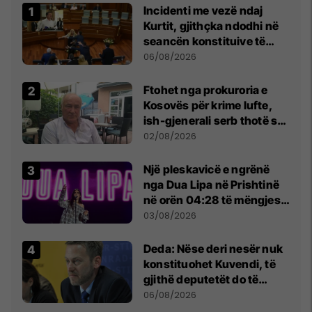
Incidenti me vezë ndaj
Kurtit, gjithçka ndodhi në
seancën konstituive të
Kuvendit
06/08/2026
Ftohet nga prokuroria e
Kosovës për krime lufte,
ish-gjenerali serb thotë se
dikush e tradhtoi në
02/08/2026
Beograd
Një pleskavicë e ngrënë
nga Dua Lipa në Prishtinë
në orën 04:28 të mëngjesit
- dhe bota digjitale serbe
03/08/2026
shpall gjendjen e luftës
Deda: Nëse deri nesër nuk
konstituohet Kuvendi, të
gjithë deputetët do të
bëjnë shkelje të rëndë
06/08/2026
kushtetuese