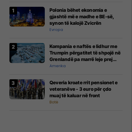
Polonia bëhet ekonomia e
gjashtë më e madhe e BE-së,
synon të kalojë Zvicrën
Evropa
Kompania e naftës e lidhur me
Trumpin përgatitet të shpojë në
Grenlandë pa marrë leje prej
autoriteteve
Amerika
Qeveria kroate rrit pensionet e
veteranëve - 3 euro për çdo
muaj të kaluar në front
Botë