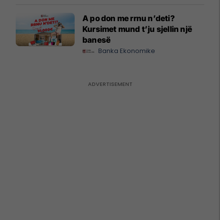
A po don me rrnu n’deti?
Kursimet mund t’ju sjellin një
banesë
Banka Ekonomike