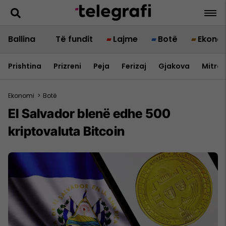
Ballina
Të fundit
Lajme
Botë
Ekono
Prishtina
Prizreni
Peja
Ferizaj
Gjakova
Mitrov
Ekonomi
>
Botë
El Salvador blenë edhe 500
kriptovaluta Bitcoin