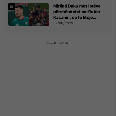
Mirlind Daku mes lotëve
përshëndetet me Rubin
Kazanin, do të fitojë
miliona te Spartak Moska
02/08/2026