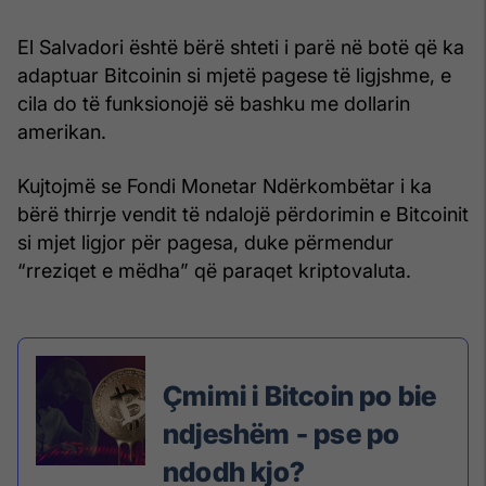
El Salvadori është bërë shteti i parë në botë që ka
adaptuar Bitcoinin si mjetë pagese të ligjshme, e
cila do të funksionojë së bashku me dollarin
amerikan.
Kujtojmë se Fondi Monetar Ndërkombëtar i ka
bërë thirrje vendit të ndalojë përdorimin e Bitcoinit
si mjet ligjor për pagesa, duke përmendur
“rreziqet e mëdha” që paraqet kriptovaluta.
Çmimi i Bitcoin po bie
ndjeshëm - pse po
ndodh kjo?