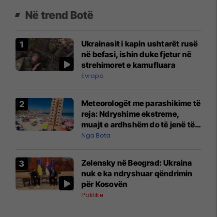
Në trend Botë
Ukrainasit i kapin ushtarët rusë
në befasi, ishin duke fjetur në
strehimoret e kamufluara
Evropa
Meteorologët me parashikime të
reja: Ndryshime ekstreme,
muajt e ardhshëm do të jenë të
pazakontë
Nga Bota
Zelensky në Beograd: Ukraina
nuk e ka ndryshuar qëndrimin
për Kosovën
Politikë