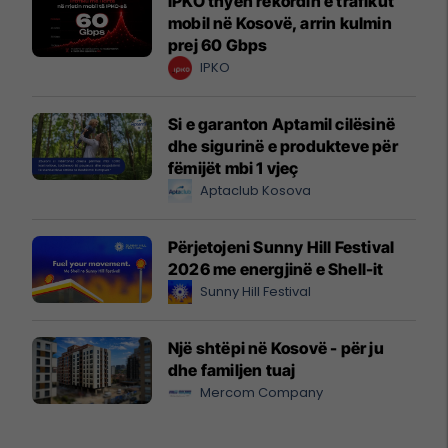
IPKO thyen rekordin e trafikut
mobil në Kosovë, arrin kulmin
prej 60 Gbps
IPKO
Si e garanton Aptamil cilësinë
dhe sigurinë e produkteve për
fëmijët mbi 1 vjeç
Aptaclub Kosova
Përjetojeni Sunny Hill Festival
2026 me energjinë e Shell-it
Sunny Hill Festival
Një shtëpi në Kosovë - për ju
dhe familjen tuaj
Mercom Company