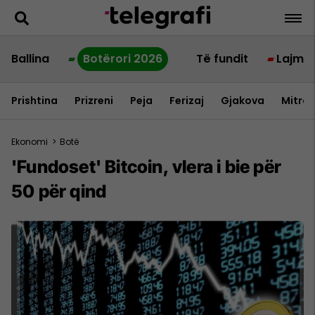
Ballina
Botërori 2026
Të fundit
Lajme
Prishtina
Prizreni
Peja
Ferizaj
Gjakova
Mitrov
Ekonomi
>
Botë
'Fundoset' Bitcoin, vlera i bie për
50 për qind