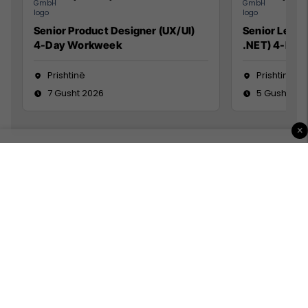
Senior Product Designer (UX/UI)
Senior Lead 
4-Day Workweek
.NET) 4-Day
Prishtinë
Prishtinë
7 Gusht 2026
5 Gusht 20
×