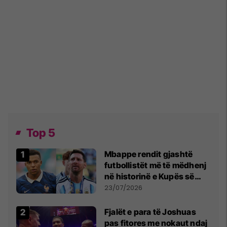
Top 5
Mbappe rendit gjashtë
futbollistët më të mëdhenj
në historinë e Kupës së
Botës, Messi mbetet i dyti
23/07/2026
Fjalët e para të Joshuas
pas fitores me nokaut ndaj