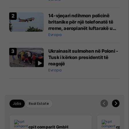
14-vjeçari ndihmon policinë
britanike për një telefonatë të
rreme, aeroplanët luftarakë u
ngritën në ajër për të
Evropa
interceptuar fluturaken e Qatar
Airways që po shkonte drejt
Ukrainasit sulmohen në Poloni -
Mançesterit
Tusk i kërkon presidentit të
reagojë
Evropa
Jobs
Real Estate
cpit comparit GmbH
cpit 