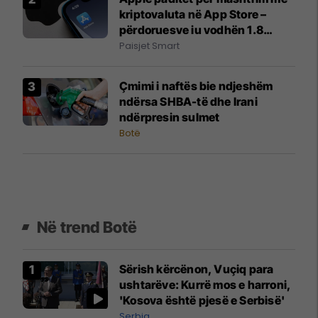
kriptovaluta në App Store –
përdoruesve iu vodhën 1.8
milion dollarë
Paisjet Smart
Çmimi i naftës bie ndjeshëm
ndërsa SHBA-të dhe Irani
ndërpresin sulmet
Botë
Në trend Botë
Sërish kërcënon, Vuçiq para
ushtarëve: Kurrë mos e harroni,
'Kosova është pjesë e Serbisë'
Serbia