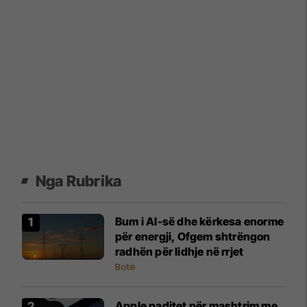
Nga Rubrika
Bum i AI-së dhe kërkesa enorme
për energji, Ofgem shtrëngon
radhën për lidhje në rrjet
Botë
Apple paditet për mashtrim me