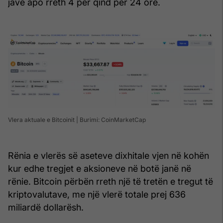
jave apo rreth 4 për qind për 24 orë.
Vlera aktuale e Bitcoinit | Burimi: CoinMarketCap
Rënia e vlerës së aseteve dixhitale vjen në kohën
kur edhe tregjet e aksioneve në botë janë në
rënie. Bitcoin përbën rreth një të tretën e tregut të
kriptovalutave, me një vlerë totale prej 636
miliardë dollarësh.