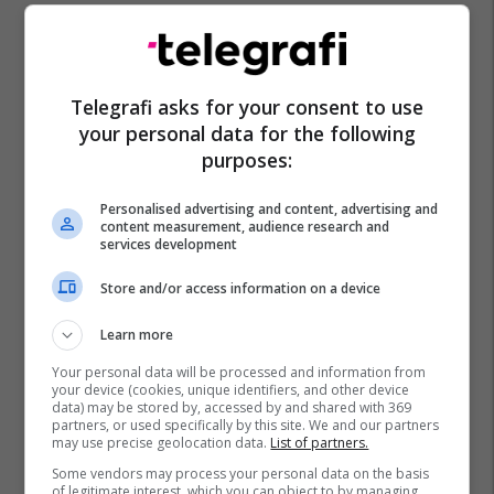
Telegrafi asks for your consent to use
your personal data for the following
purposes:
Kriptovaluta
Coinmarketcap
Bursat
Bitcoin
Personalised advertising and content, advertising and
content measurement, audience research and
services development
Store and/or access information on a device
Learn more
Your personal data will be processed and information from
your device (cookies, unique identifiers, and other device
data) may be stored by, accessed by and shared with 369
partners, or used specifically by this site. We and our partners
may use precise geolocation data.
List of partners.
Some vendors may process your personal data on the basis
of legitimate interest, which you can object to by managing