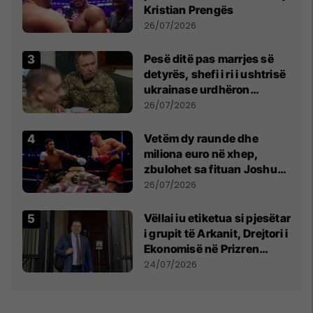
Kristian Prengës
26/07/2026
Pesë ditë pas marrjes së
detyrës, shefi i ri i ushtrisë
ukrainase urdhëron
kontroll të madh
26/07/2026
Vetëm dy raunde dhe
miliona euro në xhep,
zbulohet sa fituan Joshua
e Prenga
26/07/2026
Vëllai iu etiketua si pjesëtar
i grupit të Arkanit, Drejtori i
Ekonomisë në Prizren
mohon pretendimet
24/07/2026