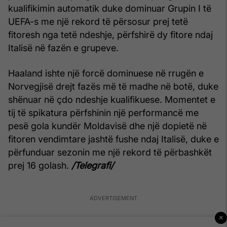
kualifikimin automatik duke dominuar Grupin I të
UEFA-s me një rekord të përsosur prej tetë
fitoresh nga tetë ndeshje, përfshirë dy fitore ndaj
Italisë në fazën e grupeve.
Haaland ishte një forcë dominuese në rrugën e
Norvegjisë drejt fazës më të madhe në botë, duke
shënuar në çdo ndeshje kualifikuese. Momentet e
tij të spikatura përfshinin një performancë me
pesë gola kundër Moldavisë dhe një dopietë në
fitoren vendimtare jashtë fushe ndaj Italisë, duke e
përfunduar sezonin me një rekord të përbashkët
prej 16 golash.
/Telegrafi/
×