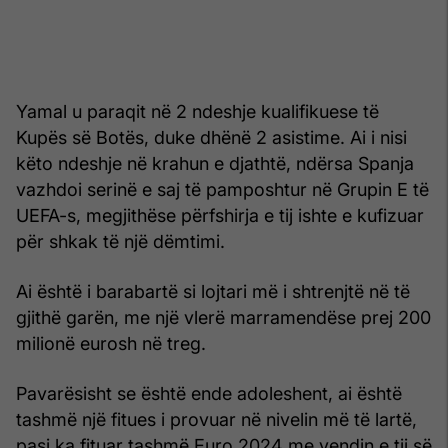
Yamal u paraqit në 2 ndeshje kualifikuese të
Kupës së Botës, duke dhënë 2 asistime. Ai i nisi
këto ndeshje në krahun e djathtë, ndërsa Spanja
vazhdoi serinë e saj të pamposhtur në Grupin E të
UEFA-s, megjithëse përfshirja e tij ishte e kufizuar
për shkak të një dëmtimi.
Ai është i barabartë si lojtari më i shtrenjtë në të
gjithë garën, me një vlerë marramendëse prej 200
milionë eurosh në treg.
Pavarësisht se është ende adoleshent, ai është
tashmë një fitues i provuar në nivelin më të lartë,
pasi ka fituar tashmë Euro 2024 me vendin e tij së