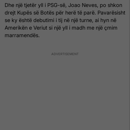
Dhe një tjetër yll i PSG-së, Joao Neves, po shkon
drejt Kupës së Botës për herë të parë. Pavarësisht
se ky është debutimi i tij në një turne, ai hyn në
Amerikën e Veriut si një yll i madh me një çmim
marramendës.