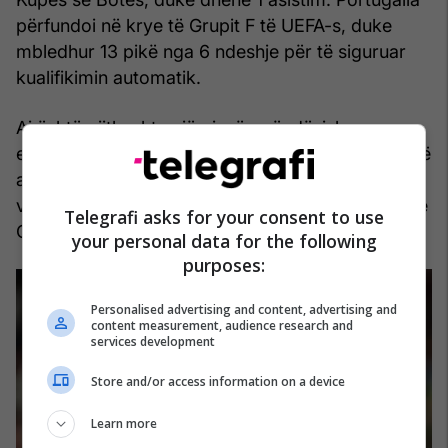
përfundoi në krye të Grupit F të UEFA-s, duke
mbledhur 13 pikë nga 6 ndeshje për të siguruar
kualifikimin automatik.
Ai është gjithashtu një pjesë e rëndësishme e
ekipit fitues të PSG-së tani. Portugalia dëshiron që
ai të bëjë të njëjtën gjë për ta këtë verë,
veçanërisht pasi kjo është Kupa e Botës e fundit e
Telegrafi asks for your consent to use
Cristiano Ronaldos.
your personal data for the following
purposes:
Personalised advertising and content, advertising and
content measurement, audience research and
services development
Store and/or access information on a device
Learn more