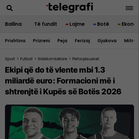
Ballina
Të fundit
Lajme
Botë
Ekono
Prishtina
Prizreni
Peja
Ferizaj
Gjakova
Mitrov
Sport
>
Futboll
>
Ndërkombëtare
>
Përfaqësueset
Ekipi që do të vlente mbi 1.3
miliardë euro: Formacioni më i
shtrenjtë i Kupës së Botës 2026