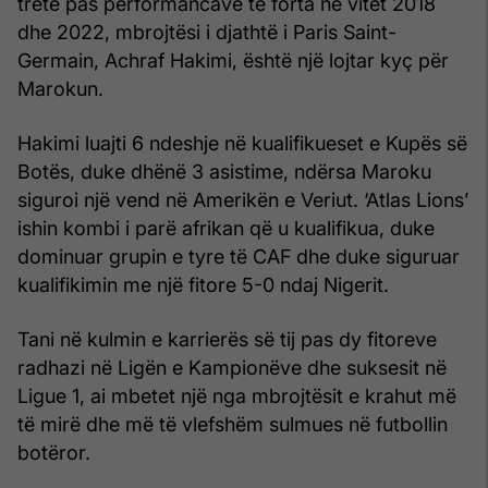
tretë pas performancave të forta në vitet 2018
dhe 2022, mbrojtësi i djathtë i Paris Saint-
Germain, Achraf Hakimi, është një lojtar kyç për
Marokun.
Hakimi luajti 6 ndeshje në kualifikueset e Kupës së
Botës, duke dhënë 3 asistime, ndërsa Maroku
siguroi një vend në Amerikën e Veriut. ‘Atlas Lions’
ishin kombi i parë afrikan që u kualifikua, duke
dominuar grupin e tyre të CAF dhe duke siguruar
kualifikimin me një fitore 5-0 ndaj Nigerit.
Tani në kulmin e karrierës së tij pas dy fitoreve
radhazi në Ligën e Kampionëve dhe suksesit në
Ligue 1, ai mbetet një nga mbrojtësit e krahut më
të mirë dhe më të vlefshëm sulmues në futbollin
botëror.