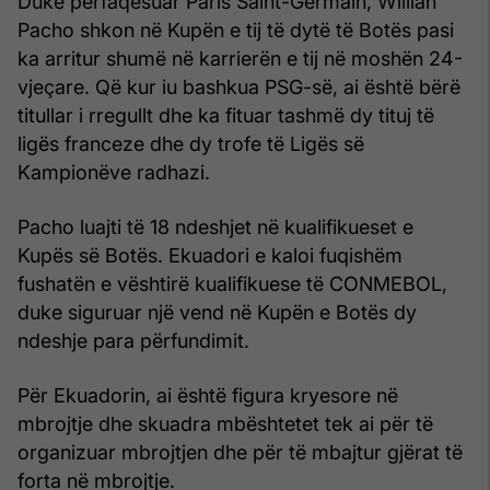
Duke përfaqësuar Paris Saint-Germain, Willian
Pacho shkon në Kupën e tij të dytë të Botës pasi
ka arritur shumë në karrierën e tij në moshën 24-
vjeçare. Që kur iu bashkua PSG-së, ai është bërë
titullar i rregullt dhe ka fituar tashmë dy tituj të
ligës franceze dhe dy trofe të Ligës së
Kampionëve radhazi.
Pacho luajti të 18 ndeshjet në kualifikueset e
Kupës së Botës. Ekuadori e kaloi fuqishëm
fushatën e vështirë kualifikuese të CONMEBOL,
duke siguruar një vend në Kupën e Botës dy
ndeshje para përfundimit.
Për Ekuadorin, ai është figura kryesore në
mbrojtje dhe skuadra mbështetet tek ai për të
organizuar mbrojtjen dhe për të mbajtur gjërat të
forta në mbrojtje.