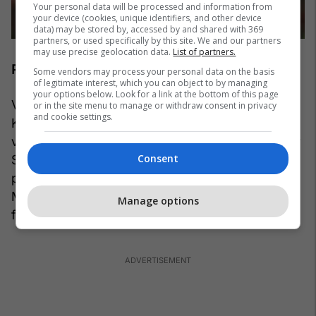
Your personal data will be processed and information from
your device (cookies, unique identifiers, and other device
data) may be stored by, accessed by and shared with 369
partners, or used specifically by this site. We and our partners
may use precise geolocation data.
List of partners.
Pedri (Spanjë) - 150 milionë euro
Some vendors may process your personal data on the basis
of legitimate interest, which you can object to by managing
your options below. Look for a link at the bottom of this page
Vetëm 23 vjeç, Pedri i Barcelonës po shkon drejt
or in the site menu to manage or withdraw consent in privacy
and cookie settings.
Kupës së Botës për herë të dytë. Në turneun e
vitit 2022 në Katar, ai ishte një mesfushor kyç për
Consent
Spanjën dhe luajti në të katër ndeshjet e tyre
përpara se të humbnin në mënyrë tronditëse ndaj
Marokut në gjuajtjet e penalltive në raundin e
Manage options
fazën e 1/8-tave.