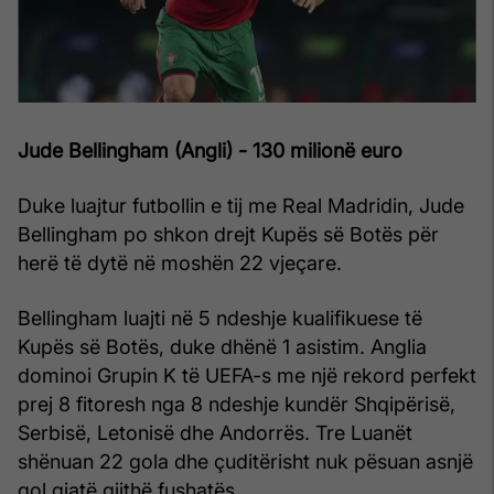
Jude Bellingham (Angli) - 130 milionë euro
Duke luajtur futbollin e tij me Real Madridin, Jude
Bellingham po shkon drejt Kupës së Botës për
herë të dytë në moshën 22 vjeçare.
Bellingham luajti në 5 ndeshje kualifikuese të
Kupës së Botës, duke dhënë 1 asistim. Anglia
dominoi Grupin K të UEFA-s me një rekord perfekt
prej 8 fitoresh nga 8 ndeshje kundër Shqipërisë,
Serbisë, Letonisë dhe Andorrës. Tre Luanët
shënuan 22 gola dhe çuditërisht nuk pësuan asnjë
gol gjatë gjithë fushatës.