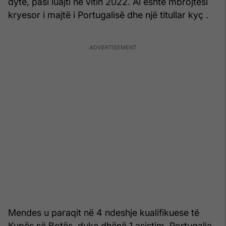
dytë, pasi luajti në vitin 2022. Ai është mbrojtësi
kryesor i majtë i Portugalisë dhe një titullar kyç .
Mendes u paraqit në 4 ndeshje kualifikuese të
Kupës së Botës, duke dhënë 1 asistim. Portugalia