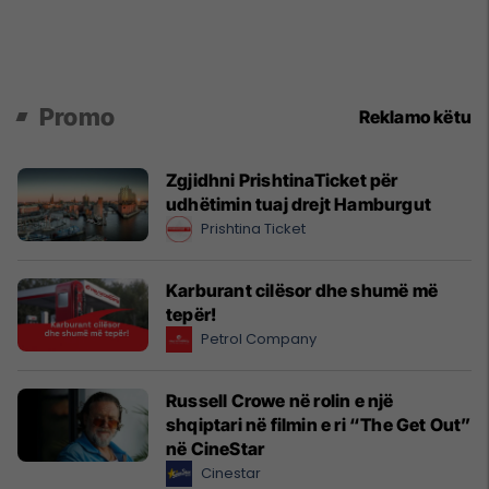
Promo
Reklamo këtu
Zgjidhni PrishtinaTicket për
udhëtimin tuaj drejt Hamburgut
Prishtina Ticket
Karburant cilësor dhe shumë më
tepër!
Petrol Company
Russell Crowe në rolin e një
shqiptari në filmin e ri “The Get Out”
në CineStar
Cinestar