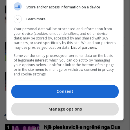
Store and/or access information on a device
Rodri merr vendimin për klubin e
radhës, zgjedh mes Real Madridit
Learn more
dhe Barcelonës
Ndërkombëtare
Your personal data will be processed and information from
your device (cookies, unique identifiers, and other device
data) may be stored by, accessed by and shared with 369
partners, or used specifically by this site. We and our partners
Aston Villa ka gati 80 milionë euro
may use precise geolocation data.
List of partners.
për yllin e Barcelonës
Some vendors may process your personal data on the basis
La Liga
of legitimate interest, which you can object to by managing
your options below. Look for a link at the bottom of this page
or in the site menu to manage or withdraw consent in privacy
and cookie settings.
Lista e Kloppit me 57 lojtarë për
Gjermaninë: Brajan Gruda në
mesin e kandidatëve, mungon
Consent
dyshja e Kosovës
Përfaqësueset
Manage options
Trend Telegrafi
Një pleskavicë e ngrënë nga Dua