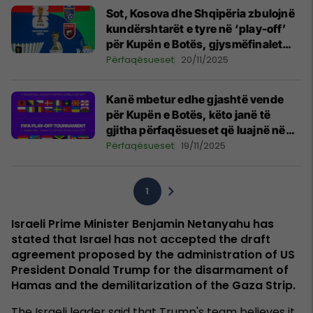
Sot, Kosova dhe Shqipëria zbulojnë
kundërshtarët e tyre në ‘play-off’
për Kupën e Botës, gjysmëfinalet
dhe finalet hidhen menjëherë
Përfaqësueset
20/11/2025
Kanë mbetur edhe gjashtë vende
për Kupën e Botës, këto janë të
gjitha përfaqësueset që luajnë në
fazën eliminatore
Përfaqësueset
19/11/2025
1
Israeli Prime Minister Benjamin Netanyahu has
stated that Israel has not accepted the draft
agreement proposed by the administration of US
President Donald Trump for the disarmament of
Hamas and the demilitarization of the Gaza Strip.
The Israeli leader said that Trump's team believes it