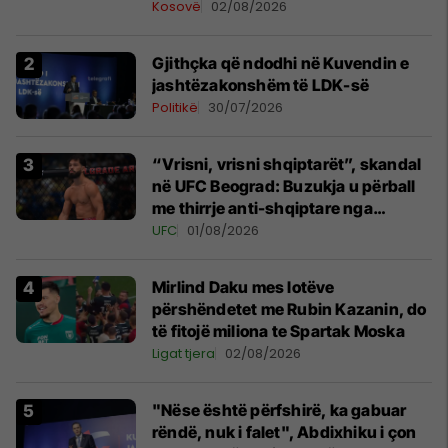
Kosovë
02/08/2026
Gjithçka që ndodhi në Kuvendin e
jashtëzakonshëm të LDK-së
Politikë
30/07/2026
“Vrisni, vrisni shqiptarët”, skandal
në UFC Beograd: Buzukja u përball
me thirrje anti-shqiptare nga
tribunat
UFC
01/08/2026
Mirlind Daku mes lotëve
përshëndetet me Rubin Kazanin, do
të fitojë miliona te Spartak Moska
Ligat tjera
02/08/2026
"Nëse është përfshirë, ka gabuar
rëndë, nuk i falet", Abdixhiku i çon