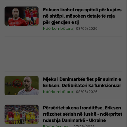
Eriksen lirohet nga spitali për kujdes
në shtëpi, mësohen detaje të reja
për gjendjen e tij
Ndërkombëtare
08/06/2026
Mjeku i Danimarkës flet për sulmin e
Eriksen: Defibrilatori ka funksionuar
Ndërkombëtare
08/06/2026
Përsëritet skena tronditëse, Eriksen
rrëzohet sërish në fushë - ndërpritet
ndeshja Danimarkë - Ukrainë
Përfaqësueset
07/06/2026