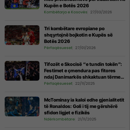
Kupën e Botës 2026
Kombëtarja e Kosovës
27/03/2026
Tri kombëtare evropiane po
shqyrtojnë bojkotin e Kupës së
Botës 2026
Përfaqësueset
27/01/2026
Tifozët e Skocisë “e tundin tokën”:
Festimet e çmendura pas fitores
ndaj Danimarkës shkaktuan tërmet
të vogël
Përfaqësueset
22/11/2025
McTominay ia kaloi edhe gjenialitetit
të Ronaldos: Goli i tij me gërshërë
sfidon ligjet e fizikës
Ndërkombëtare
21/11/2025