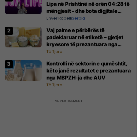
Lipa në Prishtinë në orën 04:28 të
mëngjesit - dhe bota digjitale
serbe shpall gjendjen e luftës
Enver Robelli
Serbia
Vaj palme e përbërës të
padeklaruar në etiketë – gjetjet
kryesore të prezantuara nga
AUV-i pas kontrollit në sektorin e
Të Tjera
qumështit
Kontrolli në sektorin e qumështit,
këto janë rezultatet e prezantuara
nga MBPZH-ja dhe AUV
Të Tjera