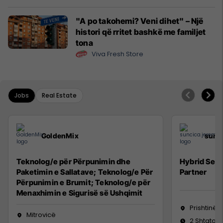
"A po takohemi? Veni dihet" – Një
histori që rritet bashkë me familjet
tona
Viva Fresh Store
Jobs
Real Estate
GoldenMix
sunc
Teknolog/e për Përpunimin dhe
Hybrid Seni
Paketimin e Sallatave; Teknolog/e Për
Partner
Përpunimin e Brumit; Teknolog/e për
Menaxhimin e Sigurisë së Ushqimit
Prishtinë
Mitrovicë
2 Shtator 