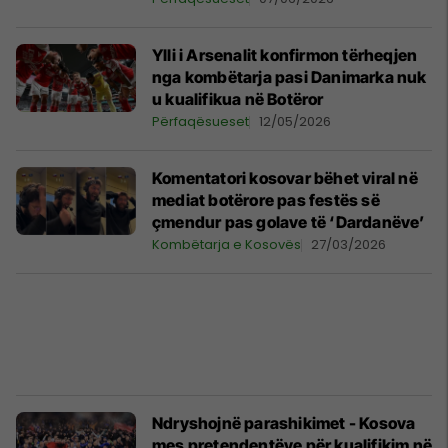
Ylli i Arsenalit konfirmon tërheqjen
nga kombëtarja pasi Danimarka nuk
u kualifikua në Botëror
Përfaqësueset
12/05/2026
Komentatori kosovar bëhet viral në
mediat botërore pas festës së
çmendur pas golave të ‘Dardanëve’
Kombëtarja e Kosovës
27/03/2026
Ndryshojnë parashikimet - Kosova
mes pretendentëve për kualifikim në