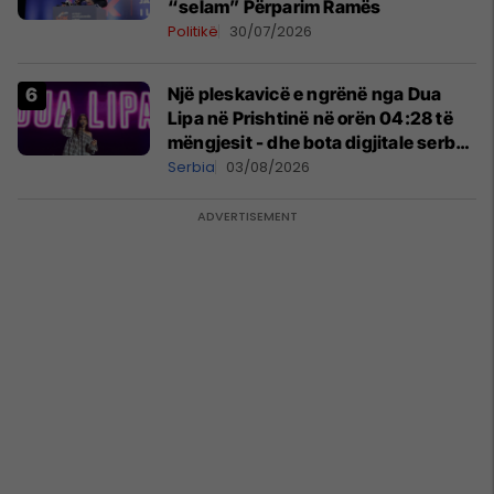
“selam” Përparim Ramës
Politikë
30/07/2026
Një pleskavicë e ngrënë nga Dua
Lipa në Prishtinë në orën 04:28 të
mëngjesit - dhe bota digjitale serbe
shpall gjendjen e luftës
Serbia
03/08/2026