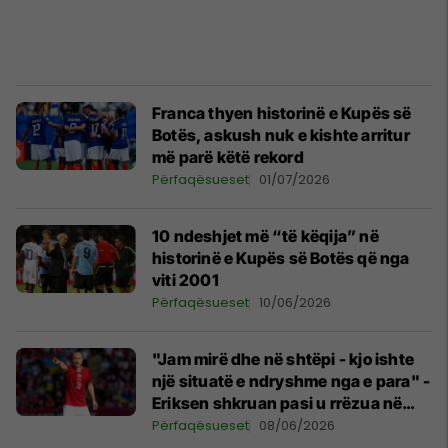
Franca thyen historinë e Kupës së
Botës, askush nuk e kishte arritur
më parë këtë rekord
Përfaqësueset
01/07/2026
10 ndeshjet më “të këqija” në
historinë e Kupës së Botës që nga
viti 2001
Përfaqësueset
10/06/2026
"Jam mirë dhe në shtëpi - kjo ishte
një situatë e ndryshme nga e para" -
Eriksen shkruan pasi u rrëzua në
fushë sërish
Përfaqësueset
08/06/2026