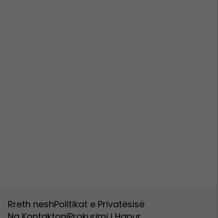
Rreth nesh
Politikat e Privatësisë
Na Kontaktoni
Prokurimi i Hapur