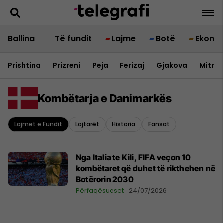
Ballina
Të fundit
Lajme
Botë
Ekono
Prishtina
Prizreni
Peja
Ferizaj
Gjakova
Mitrov
Kombëtarja e Danimarkës
Lajmet e Fundit
Lojtarët
Historia
Fansat
Nga Italia te Kili, FIFA veçon 10
kombëtaret që duhet të rikthehen në
Botërorin 2030
Përfaqësueset
24/07/2026