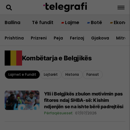
Ballina
Të fundit
Lajme
Botë
Ekono
Prishtina
Prizreni
Peja
Ferizaj
Gjakova
Mitrov
Kombëtarja e Belgjikës
Lajmet e Fundit
Lojtarët
Historia
Fansat
Ylli i Belgjikës zbulon motivimin pas
fitores ndaj SHBA-së: Kishim
ndjenjën se na ishte bërë padrejtësi
Përfaqësueset
07/07/2026