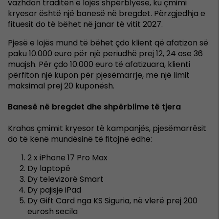
vazhdon traditën e lojës shpërblyese, ku çmimi
kryesor është një banesë në bregdet. Përzgjedhja e
fituesit do të bëhet në janar të vitit 2027.
Pjesë e lojës mund të bëhet çdo klient që afatizon së
paku 10.000 euro për një periudhë prej 12, 24 ose 36
muajsh. Për çdo 10.000 euro të afatizuara, klienti
përfiton një kupon për pjesëmarrje, me një limit
maksimal prej 20 kuponësh.
Banesë në bregdet dhe shpërblime të tjera
Krahas çmimit kryesor të kampanjës, pjesëmarrësit
do të kenë mundësinë të fitojnë edhe:
2 x iPhone 17 Pro Max
Dy laptopë
Dy televizorë Smart
Dy pajisje iPad
Dy Gift Card nga KS Siguria, në vlerë prej 200
eurosh secila