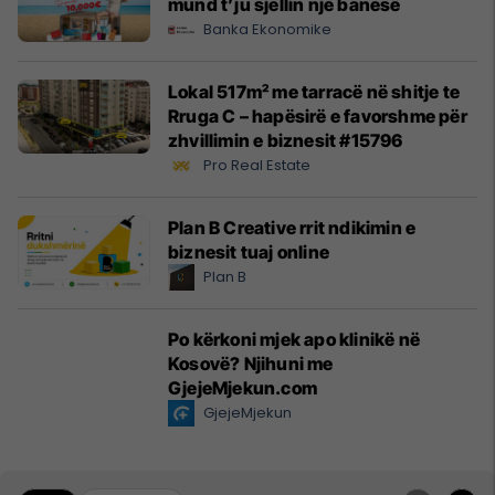
mund t’ju sjellin një banesë
Banka Ekonomike
Lokal 517m² me tarracë në shitje te
Rruga C – hapësirë e favorshme për
zhvillimin e biznesit #15796
Pro Real Estate
Plan B Creative rrit ndikimin e
biznesit tuaj online
Plan B
Po kërkoni mjek apo klinikë në
Kosovë? Njihuni me
GjejeMjekun.com
GjejeMjekun