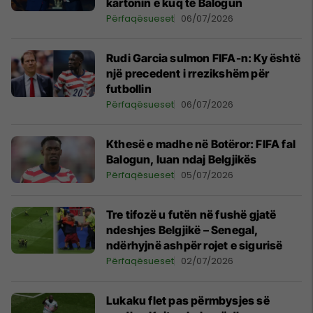
kartonin e kuq të Balogun
Përfaqësueset
06/07/2026
Rudi Garcia sulmon FIFA-n: Ky është
një precedent i rrezikshëm për
futbollin
Përfaqësueset
06/07/2026
Kthesë e madhe në Botëror: FIFA fal
Balogun, luan ndaj Belgjikës
Përfaqësueset
05/07/2026
Tre tifozë u futën në fushë gjatë
ndeshjes Belgjikë – Senegal,
ndërhyjnë ashpër rojet e sigurisë
Përfaqësueset
02/07/2026
Lukaku flet pas përmbysjes së