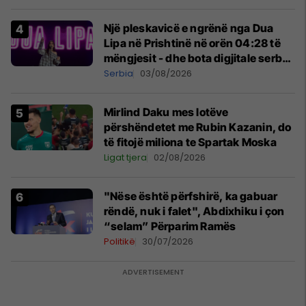
Një pleskavicë e ngrënë nga Dua
Lipa në Prishtinë në orën 04:28 të
mëngjesit - dhe bota digjitale serbe
shpall gjendjen e luftës
Serbia
03/08/2026
Mirlind Daku mes lotëve
përshëndetet me Rubin Kazanin, do
të fitojë miliona te Spartak Moska
Ligat tjera
02/08/2026
"Nëse është përfshirë, ka gabuar
rëndë, nuk i falet", Abdixhiku i çon
“selam” Përparim Ramës
Politikë
30/07/2026