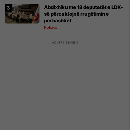
Abdixhiku me 18 deputetët e LDK-
së përcaktojnë rrugëtimin e
përbashkët
Politikë