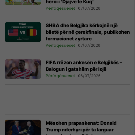
heroi i 'Djajve të Kuq'
Përfaqësueset
07/07/2026
SHBA dhe Belgjika kërkojnë një
biletë për në çerekfinale, publikohen
formacionet zyrtare
Përfaqësueset
07/07/2026
FIFA rrëzon ankesën e Belgjikës –
Balogun i gatshëm për lojë
Përfaqësueset
06/07/2026
Mësohen prapaskenat: Donald
Trump ndërhyri për ta larguar