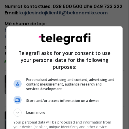
Numrat kontaktues: 038 500 500 dhe 049 733 322
Email:
kujdesindajklientit@bekonomike.com
Më shumë detaje:
https://bekonomike.com/a-po-don-me-rrnu-
ndeti/
Gjithashtu, mund të vizitoni degën më të afërt të
Telegrafi asks for your consent to use
Bankës Ekonomike.
your personal data for the following
Trend Sport
purposes:
Sezoni i ri, Edon Zhegrova i ri: Ylli i
Personalised advertising and content, advertising and
content measurement, audience research and
Kosovës shënon eurogol ndaj
services development
Chelseas
Serie A
Store and/or access information on a device
Learn more
Vendimi i Mourinhos shkakton
krizë te Real Madridi – ylli i
Your personal data will be processed and information from
your device (cookies, unique identifiers, and other device
skuadrës kërkon largimin