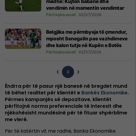
madhe: Kujton babanë dhe
vendimin në momentin vendimtar
Përfaqësueset
02/07/2026
Belgjika me përmbysje të çmendur,
mposht Senegalin pas vazhdimeve
dhe kalon tutje në Kupën e Botës
Përfaqësueset
02/07/2026
2
Ëndrra për të pasur një banesë në bregdet mund
të bëhet realitet për klientët e
Bankës Ekonomike
.
Përmes kampanjës së depozitave, klientët
përfitojnë norma preferenciale të interesit dhe
njëkohësisht mundësinë për të fituar shpërblime
me vlerë.
Për të katërtin vit me radhë, Banka Ekonomike