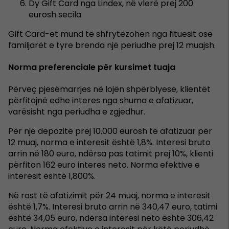
Dy Gift Card nga Lindex, në vlerë prej 200
eurosh secila
Gift Card-et mund të shfrytëzohen nga fituesit ose
familjarët e tyre brenda një periudhe prej 12 muajsh.
Norma preferenciale për kursimet tuaja
Përveç pjesëmarrjes në lojën shpërblyese, klientët
përfitojnë edhe interes nga shuma e afatizuar,
varësisht nga periudha e zgjedhur.
Për një depozitë prej 10.000 eurosh të afatizuar për
12 muaj, norma e interesit është 1,8%. Interesi bruto
arrin në 180 euro, ndërsa pas tatimit prej 10%, klienti
përfiton 162 euro interes neto. Norma efektive e
interesit është 1,800%.
Në rast të afatizimit për 24 muaj, norma e interesit
është 1,7%. Interesi bruto arrin në 340,47 euro, tatimi
është 34,05 euro, ndërsa interesi neto është 306,42