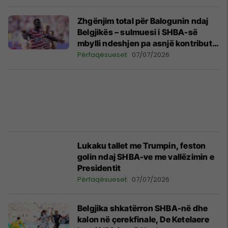
Zhgënjim total për Balogunin ndaj
Belgjikës – sulmuesi i SHBA-së
mbylli ndeshjen pa asnjë kontribut
në fushë
Përfaqësueset
07/07/2026
Lukaku tallet me Trumpin, feston
golin ndaj SHBA-ve me vallëzimin e
Presidentit
Përfaqësueset
07/07/2026
Belgjika shkatërron SHBA-në dhe
kalon në çerekfinale, De Ketelaere