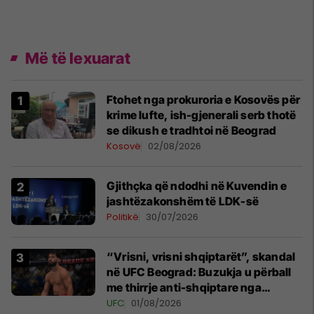
Më të lexuarat
Ftohet nga prokuroria e Kosovës për
krime lufte, ish-gjenerali serb thotë
se dikush e tradhtoi në Beograd
Kosovë
02/08/2026
Gjithçka që ndodhi në Kuvendin e
jashtëzakonshëm të LDK-së
Politikë
30/07/2026
“Vrisni, vrisni shqiptarët”, skandal
në UFC Beograd: Buzukja u përball
me thirrje anti-shqiptare nga
tribunat
UFC
01/08/2026