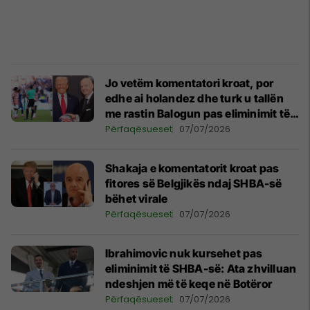
Jo vetëm komentatori kroat, por
edhe ai holandez dhe turk u tallën
me rastin Balogun pas eliminimit të
SHBA-së
Përfaqësueset
07/07/2026
Shakaja e komentatorit kroat pas
fitores së Belgjikës ndaj SHBA-së
bëhet virale
Përfaqësueset
07/07/2026
Ibrahimovic nuk kursehet pas
eliminimit të SHBA-së: Ata zhvilluan
ndeshjen më të keqe në Botëror
Përfaqësueset
07/07/2026