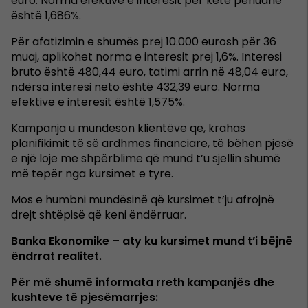
euro. Norma efektive e interesit për këtë periudhë
është 1,686%.
Për afatizimin e shumës prej 10.000 eurosh për 36
muaj, aplikohet norma e interesit prej 1,6%. Interesi
bruto është 480,44 euro, tatimi arrin në 48,04 euro,
ndërsa interesi neto është 432,39 euro. Norma
efektive e interesit është 1,575%.
Kampanja u mundëson klientëve që, krahas
planifikimit të së ardhmes financiare, të bëhen pjesë
e një loje me shpërblime që mund t’u sjellin shumë
më tepër nga kursimet e tyre.
Mos e humbni mundësinë që kursimet t’ju afrojnë
drejt shtëpisë që keni ëndërruar.
Banka Ekonomike – aty ku kursimet mund t’i bëjnë
ëndrrat realitet.
Për më shumë informata rreth kampanjës dhe
kushteve të pjesëmarrjes: