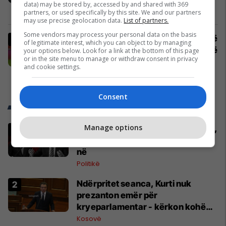
data) may be stored by, accessed by and shared with 369
Ndërkombëtare
partners, or used specifically by this site. We and our partners
may use precise geolocation data.
List of partners.
Some vendors may process your personal data on the basis
Real Madridi është gati ta finalizojë
of legitimate interest, which you can object to by managing
blerjen më të shtrenjtë në histori të
your options below. Look for a link at the bottom of this page
or in the site menu to manage or withdraw consent in privacy
klubit
and cookie settings.
La Liga
Consent
Trend Telegrafi
Manage options
Përfundon takimin me Abdixhikun,
Kurti: S'ka marrëveshje me LDK-
në
Politikë
Ndërpritet seanca, Kurti nuk
prezanton emër për
kryeparlamentar - kërkon kohë
shtesë për marrëveshje politike
Kosovë