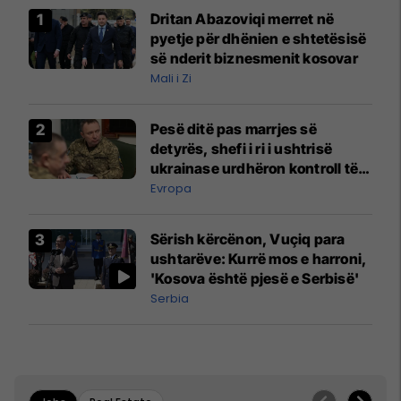
Dritan Abazoviqi merret në
pyetje për dhënien e shtetësisë
së nderit biznesmenit kosovar
Mali i Zi
Pesë ditë pas marrjes së
detyrës, shefi i ri i ushtrisë
ukrainase urdhëron kontroll të
madh
Evropa
Sërish kërcënon, Vuçiq para
ushtarëve: Kurrë mos e harroni,
'Kosova është pjesë e Serbisë'
Serbia