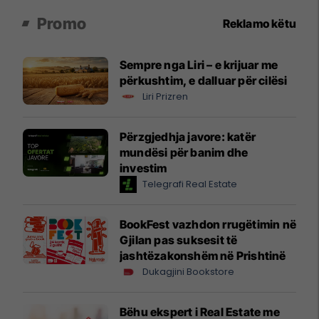
Promo
Reklamo këtu
Sempre nga Liri – e krijuar me
përkushtim, e dalluar për cilësi
Liri Prizren
Përzgjedhja javore: katër
mundësi për banim dhe
investim
Telegrafi Real Estate
BookFest vazhdon rrugëtimin në
Gjilan pas suksesit të
jashtëzakonshëm në Prishtinë
Dukagjini Bookstore
Bëhu ekspert i Real Estate me