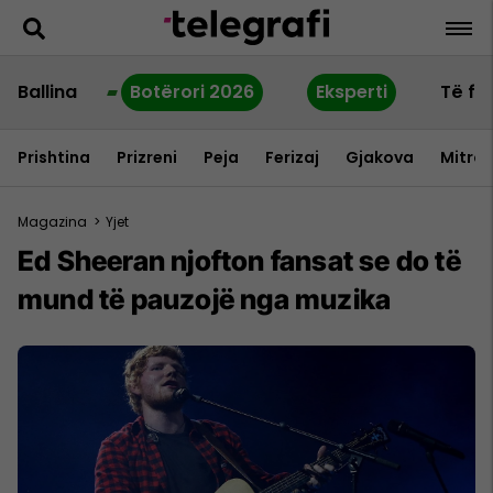
Ballina
Botërori 2026
Eksperti
Të fu
Prishtina
Prizreni
Peja
Ferizaj
Gjakova
Mitrov
Magazina
>
Yjet
Ed Sheeran njofton fansat se do të
mund të pauzojë nga muzika