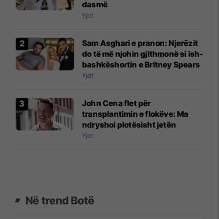
dasmë
Yjet
Sam Asghari e pranon: Njerëzit
do të më njohin gjithmonë si ish-
bashkëshortin e Britney Spears
Yjet
John Cena flet për
transplantimin e flokëve: Ma
ndryshoi plotësisht jetën
Yjet
Në trend Botë