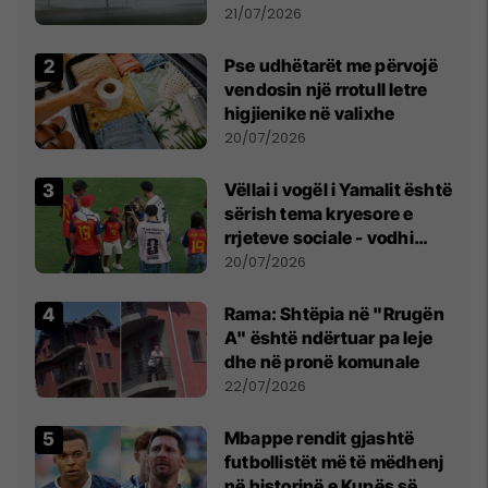
fuqishme me breshër dhe
21/07/2026
erëra të forta
Pse udhëtarët me përvojë
vendosin një rrotull letre
higjienike në valixhe
20/07/2026
Vëllai i vogël i Yamalit është
sërish tema kryesore e
rrjeteve sociale - vodhi
vëmendjen pas finales së
20/07/2026
Kupës së Botës
Rama: Shtëpia në "Rrugën
A" është ndërtuar pa leje
dhe në pronë komunale
22/07/2026
Mbappe rendit gjashtë
futbollistët më të mëdhenj
në historinë e Kupës së