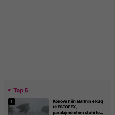
Top 5
Kosova nën alarmin e kuq
të ESTOFEX,
paralajmërohen stuhi të