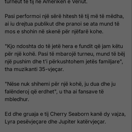
turneut të tij në Amerikën e Veriut.
Pasi performoi një sërë hitesh të tij më të mëdha,
ai iu drejtua publikut dhe pranoi se ata mund të
mos e shohin në skenë për njëfarë kohe.
"Kjo ndoshta do të jetë hera e fundit që jam këtu
për një kohë. Pasi të mbarojë turneu, mund të bëj
një pushim dhe t'i përkushtohem jetës familjare",
tha muzikanti 35-vjeçar.
"Nëse nuk shihemi për një kohë, ju dua dhe ju
falënderoj që erdhet", u tha ai fansave të
mbledhur.
Ed dhe gruaja e tij Cherry Seaborn kanë dy vajza,
Lyra pesëvjeçare dhe Jupiter katërvjeçar.