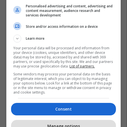
Personalised advertising and content, advertising and
content measurement, audience research and
services development
Store and/or access information on a device
Learn more
Your personal data will be processed and information from
your device (cookies, unique identifiers, and other device
data) may be stored by, accessed by and shared with 369
partners, or used specifically by this site. We and our partners
may use precise geolocation data.
List of partners.
Some vendors may process your personal data on the basis
of legitimate interest, which you can object to by managing
your options below. Look for a link at the bottom of this page
Ed Sheeran
or in the site menu to manage or withdraw consent in privacy
and cookie settings.
Consent
Manage options