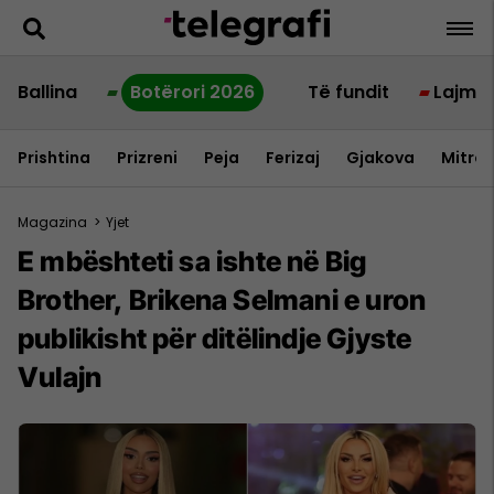
Ballina
Botërori 2026
Të fundit
Lajme
Prishtina
Prizreni
Peja
Ferizaj
Gjakova
Mitrov
Magazina
>
Yjet
E mbështeti sa ishte në Big
Brother, Brikena Selmani e uron
publikisht për ditëlindje Gjyste
Vulajn