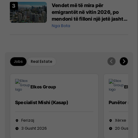
Vendet më të mira për
emigrantët në vitin 2026, po
mendoni të filloni një jetë jashtë
vendit?
Nga Bota
Jobs
Real Estate
Elkos Group
Elkos
Specialist Mishi (Kasap)
Punëtor në 
Ferizaj
Xërxe
3 Gusht 2026
20 Gusht 2