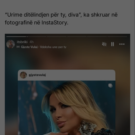
“Urime ditëlindjen për ty, diva”, ka shkruar në
fotografinë në InstaStory.