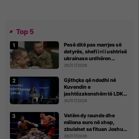
Top 5
Pesë ditë pas marrjes së
detyrës, shefi i ri i ushtrisë
ukrainase urdhëron
kontroll të madh
26/07/2026
Gjithçka që ndodhi në
Kuvendin e
jashtëzakonshëm të LDK-
së
30/07/2026
Vetëm dy raunde dhe
miliona euro në xhep,
zbulohet sa fituan Joshua
e Prenga
26/07/2026