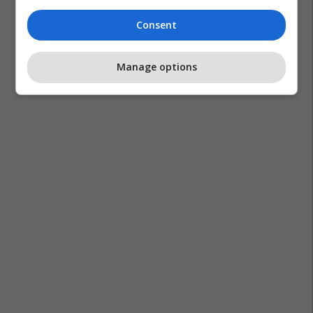
Gjyste Vulaj
Brikena Selmani
Consent
Manage options