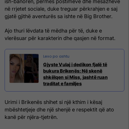
ish-banoren, përmes postimeve dhe mesazheve
në rrjetet sociale, duke treguar përkrahjen e saj
gjatë gjithë aventurës sa ishte në Big Brother.
Ajo thuri lëvdata të mëdha për të, duke e
vlerësuar për karakterin dhe qasjen në format.
Gjyste Vulaj i dedikon fjalë të
bukura Brikenës: Në skenë
shkëlqen si Miss, jashtë ruan
traditat e familjes
Urimi i Brikenës shihet si një kthim i kësaj
mbështetjeje dhe një shenjë e respektit që ato
kanë për njëra-tjetrën.