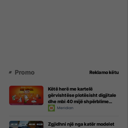
Promo
Reklamo këtu
Këtë herë me kartelë
gërvishtëse plotësisht digjitale
dhe mbi 40 mijë shpërblime
instant!
Meridian
Zgjidhni një nga katër modelet