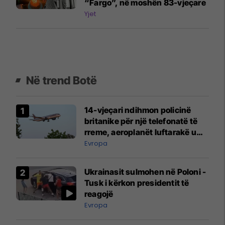
“Fargo”, në moshën 83-vjeçare
Yjet
Në trend Botë
14-vjeçari ndihmon policinë
britanike për një telefonatë të
rreme, aeroplanët luftarakë u
ngritën në ajër për të
Evropa
interceptuar fluturaken e Qatar
Airways që po shkonte drejt
Ukrainasit sulmohen në Poloni -
Mançesterit
Tusk i kërkon presidentit të
reagojë
Evropa