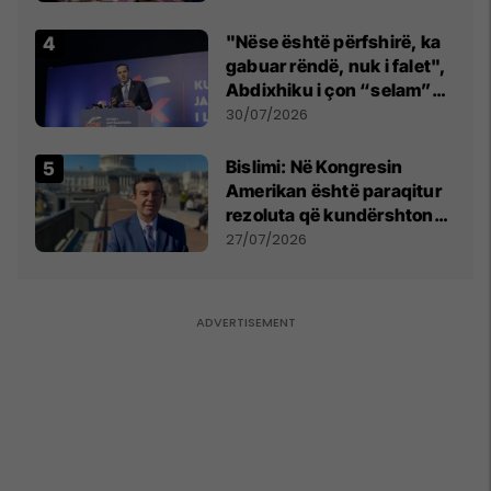
"Nëse është përfshirë, ka
gabuar rëndë, nuk i falet",
Abdixhiku i çon “selam”
Përparim Ramës
30/07/2026
Bislimi: Në Kongresin
Amerikan është paraqitur
rezoluta që kundërshton
mbajtjen e Asamblesë
27/07/2026
Parlamentare të OSBE-së
në Beograd