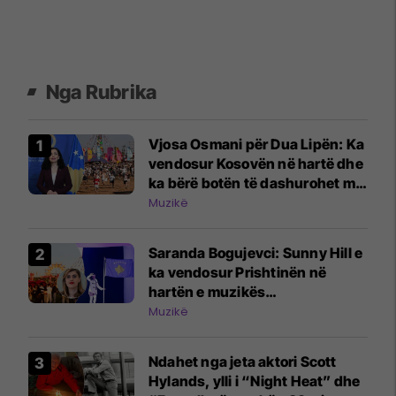
Nga Rubrika
Vjosa Osmani për Dua Lipën: Ka
vendosur Kosovën në hartë dhe
ka bërë botën të dashurohet me
të
Muzikë
Saranda Bogujevci: Sunny Hill e
ka vendosur Prishtinën në
hartën e muzikës
ndërkombëtare
Muzikë
Ndahet nga jeta aktori Scott
Hylands, ylli i “Night Heat” dhe