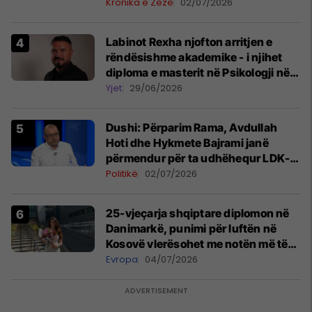
Kronika e Zezë
02/07/2026
Labinot Rexha njofton arritjen e
rëndësishme akademike - i njihet
diploma e masterit në Psikologji në
Zvicër
Yjet
29/06/2026
Dushi: Përparim Rama, Avdullah
Hoti dhe Hykmete Bajrami janë
përmendur për ta udhëhequr LDK-
në
Politikë
02/07/2026
25-vjeçarja shqiptare diplomon në
Danimarkë, punimi për luftën në
Kosovë vlerësohet me notën më të
lartë
Evropa
04/07/2026