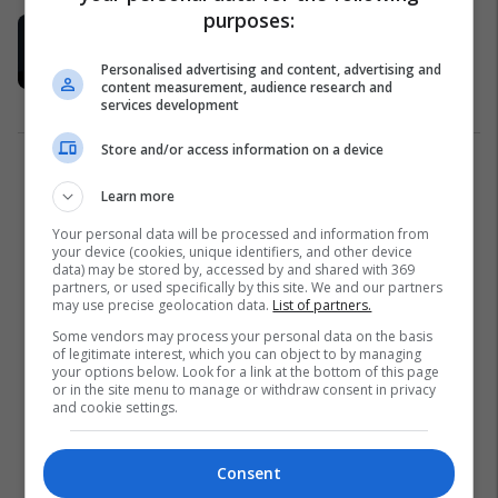
purposes:
A e keni ditur se këto dy këngëtare
janë martuar pa arritur moshën
Personalised advertising and content, advertising and
madhore!
content measurement, audience research and
Yjet
21/09/2016
services development
Store and/or access information on a device
1
Learn more
Your personal data will be processed and information from
your device (cookies, unique identifiers, and other device
data) may be stored by, accessed by and shared with 369
partners, or used specifically by this site. We and our partners
may use precise geolocation data.
List of partners.
Some vendors may process your personal data on the basis
of legitimate interest, which you can object to by managing
your options below. Look for a link at the bottom of this page
or in the site menu to manage or withdraw consent in privacy
and cookie settings.
Consent