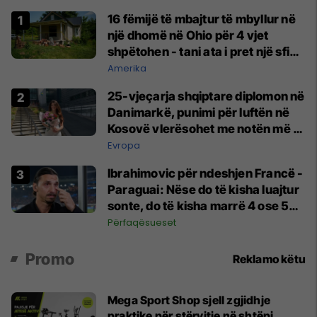
16 fëmijë të mbajtur të mbyllur në
një dhomë në Ohio për 4 vjet
shpëtohen - tani ata i pret një sfidë
e madhe
Amerika
25-vjeçarja shqiptare diplomon në
Danimarkë, punimi për luftën në
Kosovë vlerësohet me notën më të
lartë
Evropa
Ibrahimovic për ndeshjen Francë -
Paraguai: Nëse do të kisha luajtur
sonte, do të kisha marrë 4 ose 5
kartonë të kuq
Përfaqësueset
Promo
Reklamo këtu
Mega Sport Shop sjell zgjidhje
praktike për stërvitje në shtëpi