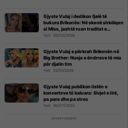
Gjyste Vulaj i dedikon fjalë të
bukura Brikenës: Në skenë shkëlqen
si Miss, jashtë ruan traditat e
familjes
Yjet
25/02/2026
Gjyste Vulaj e përkrah Brikenën në
Big Brother: Nusja e ëndrrave të mia
për djalin tim
Yjet
22/01/2026
Gjyste Vulaj publikon listën e
koncerteve të kaluara: Sivjet e lirë,
pa para dhe pa stres
Yjet
30/07/2020