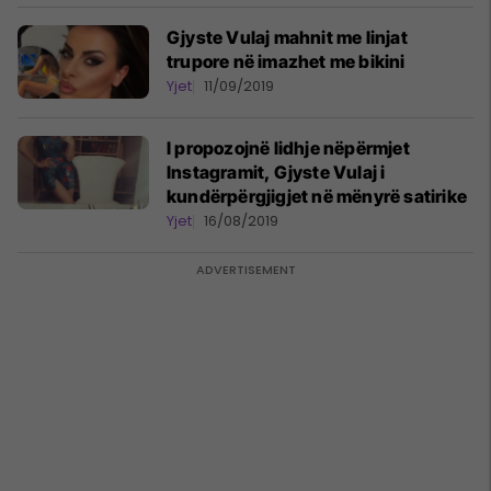
Gjyste Vulaj mahnit me linjat
trupore në imazhet me bikini
Yjet
11/09/2019
I propozojnë lidhje nëpërmjet
Instagramit, Gjyste Vulaj i
kundërpërgjigjet në mënyrë satirike
Yjet
16/08/2019