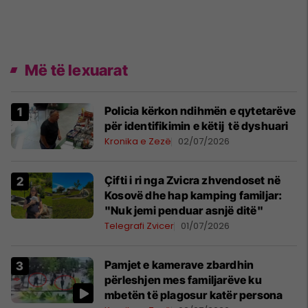
Më të lexuarat
Policia kërkon ndihmën e qytetarëve
për identifikimin e këtij të dyshuari
Kronika e Zezë
02/07/2026
Çifti i ri nga Zvicra zhvendoset në
Kosovë dhe hap kamping familjar:
"Nuk jemi penduar asnjë ditë"
Telegrafi Zvicer
01/07/2026
Pamjet e kamerave zbardhin
përleshjen mes familjarëve ku
mbetën të plagosur katër persona