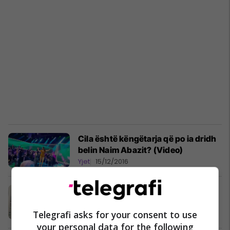
Cila është këngëtarja që po ia dridh
belin Naim Abazit? (Video)
Yjet
15/12/2016
Përveç burrit, me sa meshkuj ka
bërë seks Gjyste Vulaj?
Telegrafi asks for your consent to use
Yjet
02/11/2016
your personal data for the following