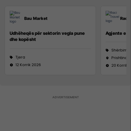
Bau Market
Raci 
Udhëheqës për sektorin vegla pune
Agjente e sh
dhe kopësht
Shërbime 
Tjera
Prishtina,
12 Korrik 2026
20 Korrik 