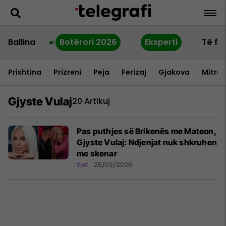
Ballina
Botërori 2026
Eksperti
Të fu
Prishtina
Prizreni
Peja
Ferizaj
Gjakova
Mitrov
Gjyste Vulaj
20 Artikuj
Pas puthjes së Brikenës me Mateon,
Gjyste Vulaj: Ndjenjat nuk shkruhen
me skenar
Yjet
25/03/2026