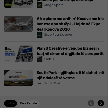
Mega Sport
A ke plane me ardh n’ Kosovë me ble
banese apo shtëpi – Hajde në Expo
Real Kosova 2026
Expo Real Kosova
Plan B Creative e vendos biznesin
tuaj në ekranet digjitale të aeroportit
Plan B
South Park – gjithçka që të duhet, në
një ndalesë të vetme
South Park
Jobs
Real Estate