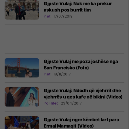
Gjyste Vulaj: Nuk më ka prekur
askush pos burrit tim
Yjet
17/07/2019
Gjyste Vulaj me poza joshëse nga
San Francisko (Foto)
Yjet
18/11/2017
Gjyste Vulaj: Ndodh që vjehrrit dhe
vjehrrës u qes kafe në bikini (Video)
Po Flitet
23/04/2017
Gjyste Vulaj ngre këmbët lart para
Ermal Mamaqit (Video)