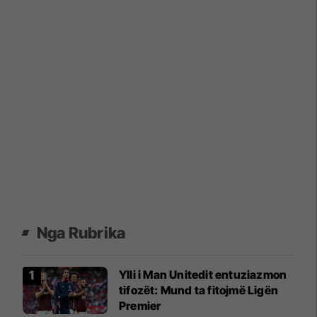
Nga Rubrika
Ylli i Man Unitedit entuziazmon
tifozët: Mund ta fitojmë Ligën
Premier