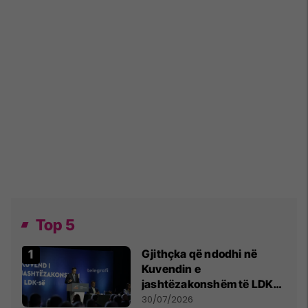
Top 5
Gjithçka që ndodhi në
Kuvendin e
jashtëzakonshëm të LDK-
së
30/07/2026