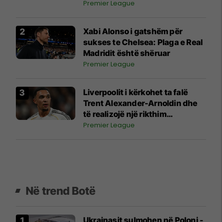
Premier League
Xabi Alonso i gatshëm për
sukses te Chelsea: Plaga e Real
Madridit është shëruar
Premier League
Liverpoolit i kërkohet ta falë
Trent Alexander-Arnoldin dhe
të realizojë një rikthim
sensacional në "Anfield"
Premier League
Në trend Botë
Ukrainasit sulmohen në Poloni -