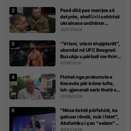
Pesë ditë pas marrjes së
detyrës, shefi i ri i ushtrisë
ukrainase urdhëron
kontroll të madh
26/07/2026
“Vrisni, vrisni shqiptarët”,
skandal në UFC Beograd:
Buzukja u përball me thirrje
anti-shqiptare nga
01/08/2026
tribunat
Ftohet nga prokuroria e
Kosovës për krime lufte,
ish-gjenerali serb thotë se
dikush e tradhtoi në
02/08/2026
Beograd
"Nëse është përfshirë, ka
gabuar rëndë, nuk i falet",
Abdixhiku i çon “selam”
Përparim Ramës
30/07/2026