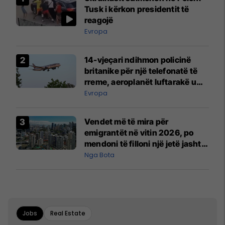
Tusk i kërkon presidentit të
reagojë
Evropa
14-vjeçari ndihmon policinë
britanike për një telefonatë të
rreme, aeroplanët luftarakë u
ngritën në ajër për të
Evropa
interceptuar fluturaken e Qatar
Airways që po shkonte drejt
Vendet më të mira për
Mançesterit
emigrantët në vitin 2026, po
mendoni të filloni një jetë jashtë
vendit?
Nga Bota
Jobs
Real Estate