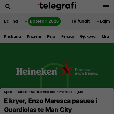
Ballina
Botërori 2026
Të fundit
Lajme
Prishtina
Prizreni
Peja
Ferizaj
Gjakova
Mitrov
Sport
>
Futboll
>
Ndërkombëtare
>
Premier League
E kryer, Enzo Maresca pasues i
Guardiolas te Man City