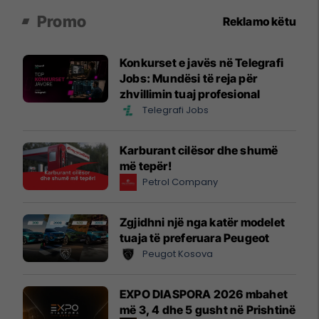
Promo
Reklamo këtu
Konkurset e javës në Telegrafi
Jobs: Mundësi të reja për
zhvillimin tuaj profesional
Telegrafi Jobs
Karburant cilësor dhe shumë
më tepër!
Petrol Company
Zgjidhni një nga katër modelet
tuaja të preferuara Peugeot
Peugot Kosova
EXPO DIASPORA 2026 mbahet
më 3, 4 dhe 5 gusht në Prishtinë