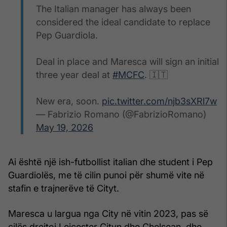
The Italian manager has always been
considered the ideal candidate to replace
Pep Guardiola.
Deal in place and Maresca will sign an initial
three year deal at
#MCFC
. 🇮🇹
New era, soon.
pic.twitter.com/njb3sXRl7w
— Fabrizio Romano (@FabrizioRomano)
May 19, 2026
Ai është një ish-futbollist italian dhe student i Pep
Guardiolës, me të cilin punoi për shumë vite në
stafin e trajnerëve të Cityt.
Maresca u largua nga City në vitin 2023, pas së
cilës drejtoi Leicester Cityn dhe Chelsean, dhe