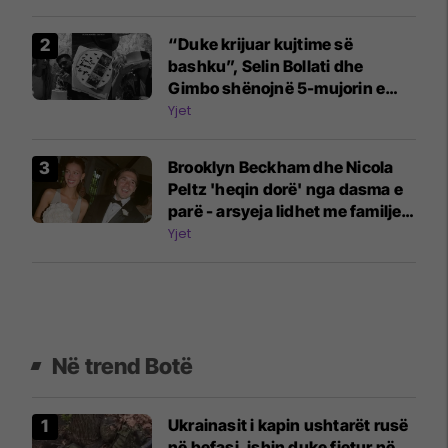
“Duke krijuar kujtime së
bashku”, Selin Bollati dhe
Gimbo shënojnë 5-mujorin e
lidhjes
Yjet
Brooklyn Beckham dhe Nicola
Peltz 'heqin dorë' nga dasma e
parë - arsyeja lidhet me familjen
Beckham
Yjet
Në trend Botë
Ukrainasit i kapin ushtarët rusë
në befasi, ishin duke fjetur në