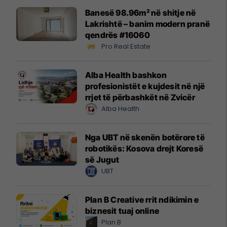
Banesë 98.96m² në shitje në
Lakrishtë – banim modern pranë
qendrës #16060
Pro Real Estate
Alba Health bashkon
profesionistët e kujdesit në një
rrjet të përbashkët në Zvicër
Alba Health
Nga UBT në skenën botërore të
robotikës: Kosova drejt Koresë
së Jugut
UBT
Plan B Creative rrit ndikimin e
biznesit tuaj online
Plan B