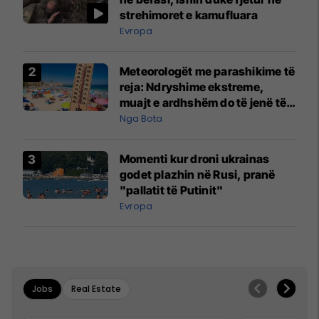
strehimoret e kamufluara
Evropa
Meteorologët me parashikime të
reja: Ndryshime ekstreme,
muajt e ardhshëm do të jenë të
pazakontë
Nga Bota
Momenti kur droni ukrainas
godet plazhin në Rusi, pranë
"pallatit të Putinit"
Evropa
Jobs
Real Estate