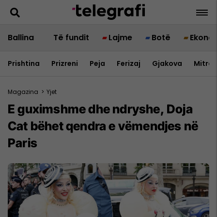
Ballina
Të fundit
Lajme
Botë
Ekono
Prishtina
Prizreni
Peja
Ferizaj
Gjakova
Mitrov
Magazina
>
Yjet
E guximshme dhe ndryshe, Doja
Cat bëhet qendra e vëmendjes në
Paris