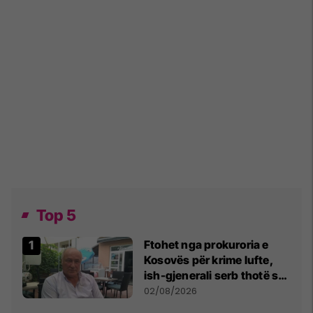
Top 5
Ftohet nga prokuroria e
Kosovës për krime lufte,
ish-gjenerali serb thotë se
dikush e tradhtoi në
02/08/2026
Beograd