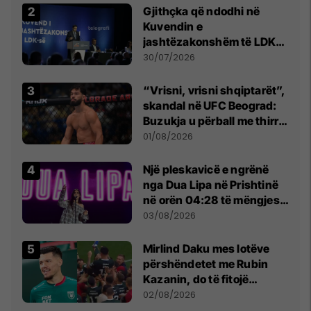
Gjithçka që ndodhi në
Kuvendin e
jashtëzakonshëm të LDK-
së
30/07/2026
“Vrisni, vrisni shqiptarët”,
skandal në UFC Beograd:
Buzukja u përball me thirrje
anti-shqiptare nga
01/08/2026
tribunat
Një pleskavicë e ngrënë
nga Dua Lipa në Prishtinë
në orën 04:28 të mëngjesit
- dhe bota digjitale serbe
03/08/2026
shpall gjendjen e luftës
Mirlind Daku mes lotëve
përshëndetet me Rubin
Kazanin, do të fitojë
miliona te Spartak Moska
02/08/2026