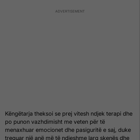
Këngëtarja theksoi se prej vitesh ndjek terapi dhe
po punon vazhdimisht me veten për të
menaxhuar emocionet dhe pasiguritë e saj, duke
treguar një anë më të ndjeshme larg skenës dhe