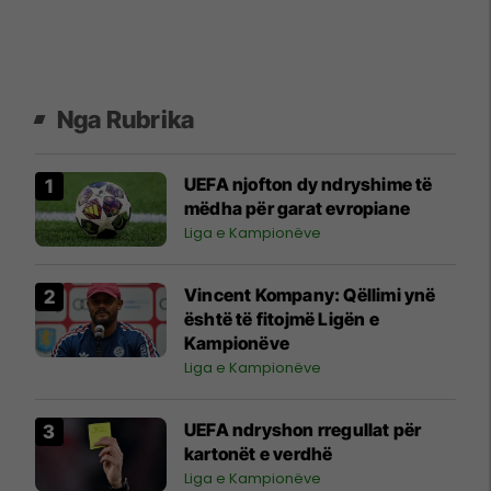
Nga Rubrika
UEFA njofton dy ndryshime të
mëdha për garat evropiane
Liga e Kampionëve
Vincent Kompany: Qëllimi ynë
është të fitojmë Ligën e
Kampionëve
Liga e Kampionëve
UEFA ndryshon rregullat për
kartonët e verdhë
Liga e Kampionëve