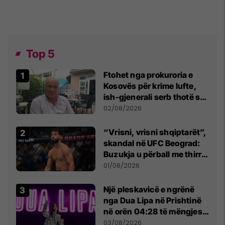
Top 5
Ftohet nga prokuroria e
Kosovës për krime lufte,
ish-gjenerali serb thotë se
dikush e tradhtoi në
02/08/2026
Beograd
“Vrisni, vrisni shqiptarët”,
skandal në UFC Beograd:
Buzukja u përball me thirrje
anti-shqiptare nga
01/08/2026
tribunat
Një pleskavicë e ngrënë
nga Dua Lipa në Prishtinë
në orën 04:28 të mëngjesit
- dhe bota digjitale serbe
03/08/2026