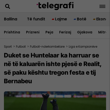
Ballina
Të fundit
Lajme
Botë
Ekono
Prishtina
Prizreni
Peja
Ferizaj
Gjakova
Mitrov
Sport
>
Futboll
>
Futboll-nderkombetare
>
Liga e Kampionëve
Duket se Huntelaar ka harruar se
në të kaluarën ishte pjesë e Realit,
së paku kështu tregon festa e tij
Bernabeu