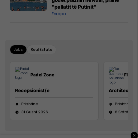
godet plazhin në Rusi, pranë
"pallatit të Putinit"
Evropa
Jobs
Real Estate
Padel Zone
Flex B
Recepsionist/e
Architect
Prishtine
Prishtinë
31 Gusht 2026
6 Shtator 2
×