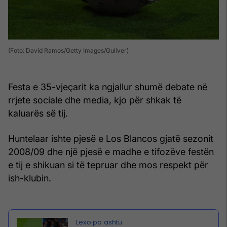
(Foto: David Ramos/Getty Images/Guliver)
Festa e 35-vjeçarit ka ngjallur shumë debate në
rrjete sociale dhe media, kjo për shkak të
kaluarës së tij.
Huntelaar ishte pjesë e Los Blancos gjatë sezonit
2008/09 dhe një pjesë e madhe e tifozëve festën
e tij e shikuan si të tepruar dhe mos respekt për
ish-klubin.