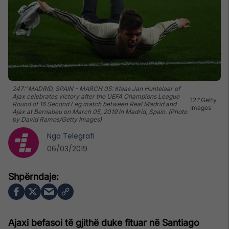
247:"MADRID, SPAIN - MARCH 05: Klaas Jan Huntelaar of
Ajax celebrates victory after the UEFA Champions League
12:"Getty
Round of 16 Second Leg match between Real Madrid and
Images
Ajax at Bernabeu on March 05, 2019 in Madrid, Spain. (Photo
by David Ramos/Getty Images)
Nga
Telegrafi
06/03/2019
Ajaxi befasoi të gjithë duke fituar në Santiago