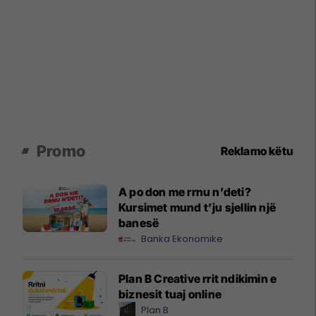
Promo
Reklamo këtu
A po don me rrnu n’deti?
Kursimet mund t’ju sjellin një
banesë
Banka Ekonomike
Plan B Creative rrit ndikimin e
biznesit tuaj online
Plan B