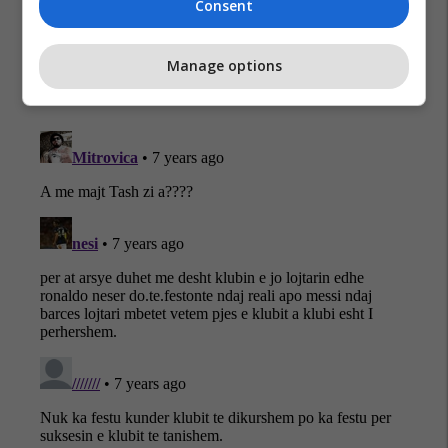
Consent
Manage options