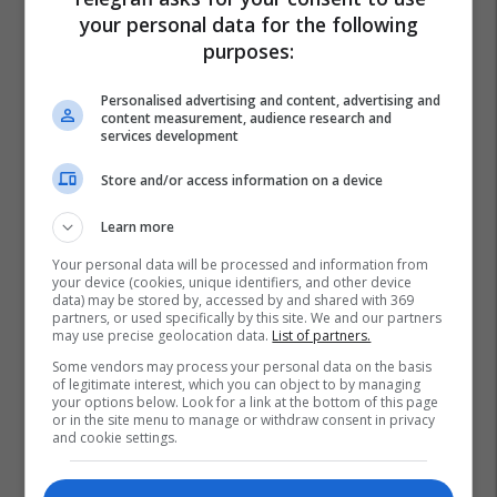
your personal data for the following
purposes:
Personalised advertising and content, advertising and
content measurement, audience research and
services development
Store and/or access information on a device
Learn more
Your personal data will be processed and information from
your device (cookies, unique identifiers, and other device
data) may be stored by, accessed by and shared with 369
partners, or used specifically by this site. We and our partners
may use precise geolocation data.
List of partners.
Some vendors may process your personal data on the basis
of legitimate interest, which you can object to by managing
your options below. Look for a link at the bottom of this page
or in the site menu to manage or withdraw consent in privacy
Liga E Kampionëve
Klaas Jan Huntelaar
Real Madrid
and cookie settings.
Ajax