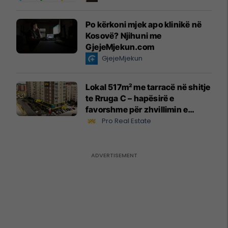
Po kërkoni mjek apo klinikë në
Kosovë? Njihuni me
GjejeMjekun.com
GjejeMjekun
Lokal 517m² me tarracë në shitje
te Rruga C – hapësirë e
favorshme për zhvillimin e
biznesit #15796
Pro Real Estate