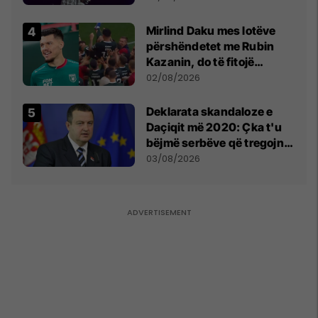
shpall gjendjen e luftës
Mirlind Daku mes lotëve
përshëndetet me Rubin
Kazanin, do të fitojë
miliona te Spartak Moska
02/08/2026
​Deklarata skandaloze e
Daçiqit më 2020: Çka t'u
bëjmë serbëve që tregojnë
ku janë varrosur shqiptarët
03/08/2026
në Serbi