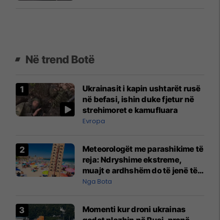
Në trend Botë
Ukrainasit i kapin ushtarët rusë
në befasi, ishin duke fjetur në
strehimoret e kamufluara
Evropa
Meteorologët me parashikime të
reja: Ndryshime ekstreme,
muajt e ardhshëm do të jenë të
pazakontë
Nga Bota
Momenti kur droni ukrainas