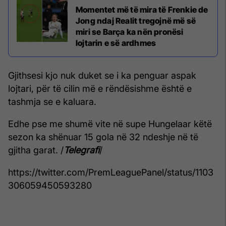
Momentet më të mira të Frenkie de
Jong ndaj Realit tregojnë më së
miri se Barça ka nën pronësi
lojtarin e së ardhmes
Gjithsesi kjo nuk duket se i ka penguar aspak
lojtari, për të cilin më e rëndësishme është e
tashmja se e kaluara.
Edhe pse me shumë vite në supe Hungelaar këtë
sezon ka shënuar 15 gola në 32 ndeshje në të
gjitha garat. /
Telegrafi
/
https://twitter.com/PremLeaguePanel/status/1103
306059450593280