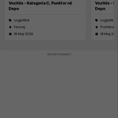
Vozitës - Kategoria C, Punëtor në
Vozitës - K
Depo
Depo
Logjistikë
Logjistikë
Ferizaj
Prishtinë
18 Maj 2026
18 Maj 202