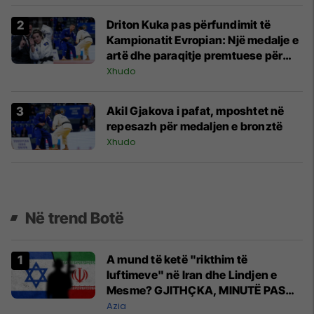
Driton Kuka pas përfundimit të
Kampionatit Evropian: Një medalje e
artë dhe paraqitje premtuese për
Kosovën
Xhudo
Akil Gjakova i pafat, mposhtet në
repesazh për medaljen e bronztë
Xhudo
Në trend Botë
A mund të ketë "rikthim të
luftimeve" në Iran dhe Lindjen e
Mesme? GJITHÇKA, MINUTË PAS
MINUTE
Azia