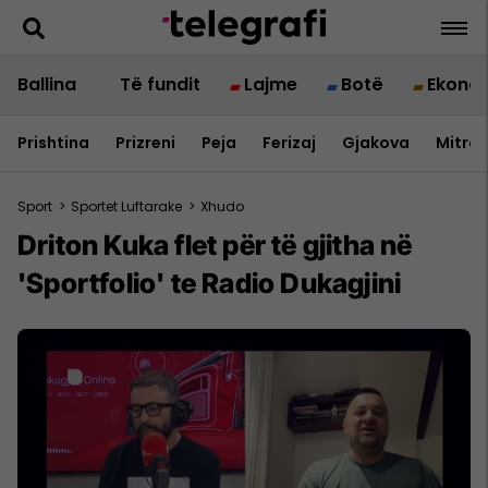
Ballina
Të fundit
Lajme
Botë
Ekono
Prishtina
Prizreni
Peja
Ferizaj
Gjakova
Mitrov
Sport
>
Sportet Luftarake
>
Xhudo
Driton Kuka flet për të gjitha në
'Sportfolio' te Radio Dukagjini