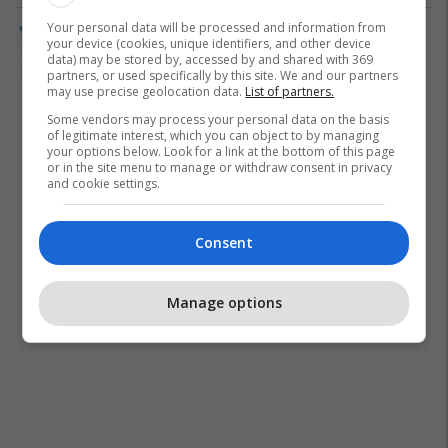
Your personal data will be processed and information from
Paketat Diagnostike Gjinekologjike
your device (cookies, unique identifiers, and other device
në United Hospital
data) may be stored by, accessed by and shared with 369
partners, or used specifically by this site. We and our partners
United Hospital
may use precise geolocation data.
List of partners.
Some vendors may process your personal data on the basis
of legitimate interest, which you can object to by managing
your options below. Look for a link at the bottom of this page
or in the site menu to manage or withdraw consent in privacy
and cookie settings.
Consent
Manage options