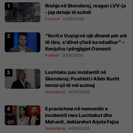
Rrahja në Skenderaj, reagon LVV-ja
- jep detaje të sulmit
Kosovë
14/05/2026
“Kurti e Vuçiqi në një dhomë për orë
të tëra, s’dihet çfarë ka ndodhur” –
Konjufca i përgjigjet Osmanit
Politikë
13/05/2026
Lushtaku pas incidentit në
Skenderaj: Pushteti i Albin Kurtit
tentoi që të më sulmoj
Skenderaj
14/05/2026
E pranishme në momentin e
incidentit mes Lushtakut dhe
Mehanit, deklarohet Arjeta Fejza
Skenderaj
14/05/2026