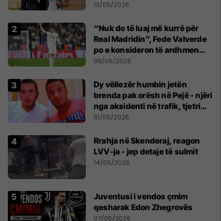
parë një shqiptare nga
13/05/2026
Kanadaja
“Nuk do të luaj më kurrë për
Real Madridin”, Fede Valverde
po e konsideron të ardhmen
pas sherrit me Tchouamenin
09/05/2026
Dy vëllezër humbin jetën
brenda pak orësh në Pejë - njëri
nga aksidenti në trafik, tjetri
nga sëmundja
10/05/2026
Rrahja në Skenderaj, reagon
LVV-ja - jep detaje të sulmit
14/05/2026
Juventusi i vendos çmim
qesharak Edon Zhegrovës
07/05/2026