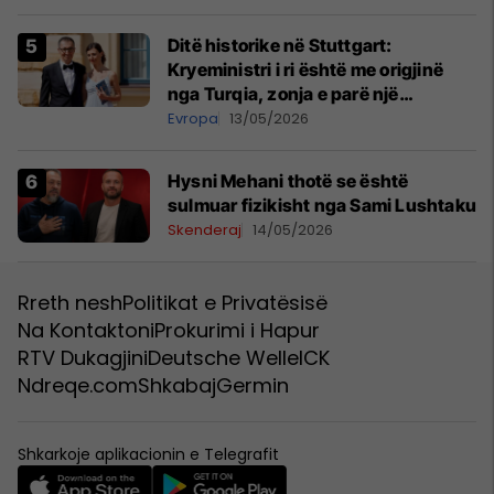
Ditë historike në Stuttgart:
Kryeministri i ri është me origjinë
nga Turqia, zonja e parë një
shqiptare nga Kanadaja
Evropa
13/05/2026
Hysni Mehani thotë se është
sulmuar fizikisht nga Sami Lushtaku
Skenderaj
14/05/2026
Rreth nesh
Politikat e Privatësisë
Na Kontaktoni
Prokurimi i Hapur
RTV Dukagjini
Deutsche Welle
ICK
Ndreqe.com
Shkabaj
Germin
Shkarkoje aplikacionin e Telegrafit