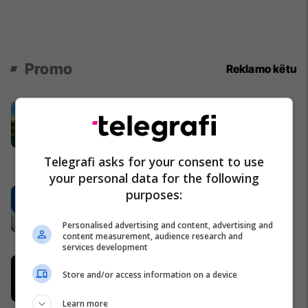
Promo
Reklamo këtu
Oferta e Majit në Grand Blue Fafa
Resort & Spa dhe Fafa Aqua Palace
Resort & Spa
Fafa Resort
Telegrafi asks for your consent to use
your personal data for the following
purposes:
"Padel Fest 2026", festivali më i
madh i padelit në Kosovë
Padel Zone Prishtina
Personalised advertising and content, advertising and
content measurement, audience research and
services development
Biokill – zgjidhja efektive kundër
Store and/or access information on a device
insekteve
Biokill
Learn more