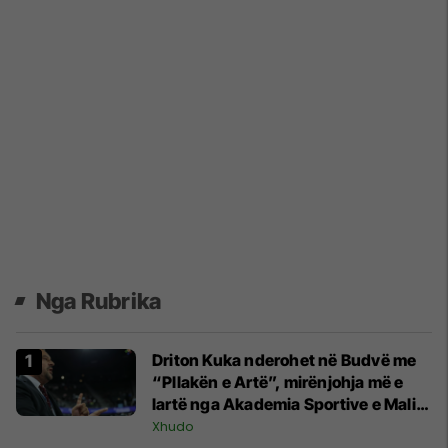
Nga Rubrika
Driton Kuka nderohet në Budvë me
“Pllakën e Artë”, mirënjohja më e
lartë nga Akademia Sportive e Malit
të Zi
Xhudo