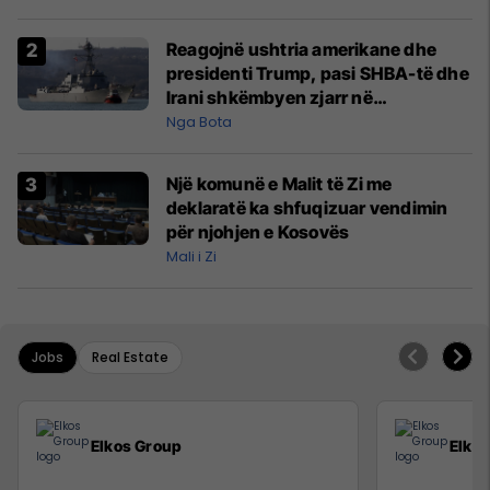
Reagojnë ushtria amerikane dhe
presidenti Trump, pasi SHBA-të dhe
Irani shkëmbyen zjarr në
Ngushticën e Hormuzit
Nga Bota
Një komunë e Malit të Zi me
deklaratë ka shfuqizuar vendimin
për njohjen e Kosovës
Mali i Zi
Jobs
Real Estate
Elkos Group
Elko