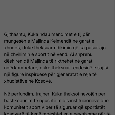
Gjithashtu, Kuka ndau mendimet e tij për
mungesën e Majlinda Kelmendit në garat e
xhudos, duke theksuar ndikimin që ka pasur ajo
në zhvillimin e sportit në vend. Ai shprehu
dëshirën që Majlinda të rikthehet në garat
ndërkombëtare, duke theksuar rëndësinë e saj si
një figurë inspiruese për gjeneratat e reja të
xhudistëve në Kosovë.
Në përfundim, trajneri Kuka theksoi nevojën për
bashkëpunim të ngushtë midis institucioneve dhe
komunitetit sportiv për të siguruar që sportistët
kosovarë të kenë mbështetjen e nevojshme për të