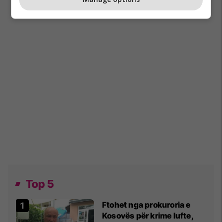
Top 5
Ftohet nga prokuroria e
Kosovës për krime lufte,