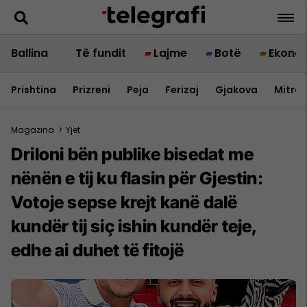
Ballina
Të fundit
Lajme
Botë
Ekono
Prishtina
Prizreni
Peja
Ferizaj
Gjakova
Mitrov
Magazina
>
Yjet
Driloni bën publike bisedat me
nënën e tij ku flasin për Gjestin:
Votoje sepse krejt kanë dalë
kundër tij siç ishin kundër teje,
edhe ai duhet të fitojë