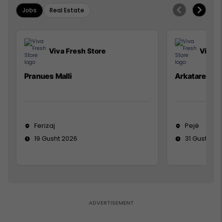
Jobs
Real Estate
Viva Fresh Store
Viva F
Pranues Malli
Arkatare
Ferizaj
Pejë
19 Gusht 2026
31 Gusht 20