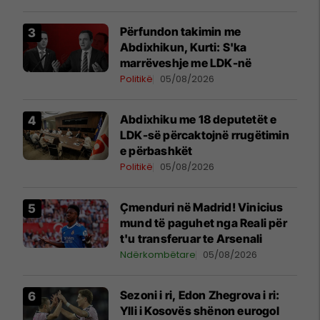
Përfundon takimin me
Abdixhikun, Kurti: S'ka
marrëveshje me LDK-në
Politikë
05/08/2026
Abdixhiku me 18 deputetët e
LDK-së përcaktojnë rrugëtimin
e përbashkët
Politikë
05/08/2026
Çmenduri në Madrid! Vinicius
mund të paguhet nga Reali për
t'u transferuar te Arsenali
Ndërkombëtare
05/08/2026
Sezoni i ri, Edon Zhegrova i ri:
Ylli i Kosovës shënon eurogol