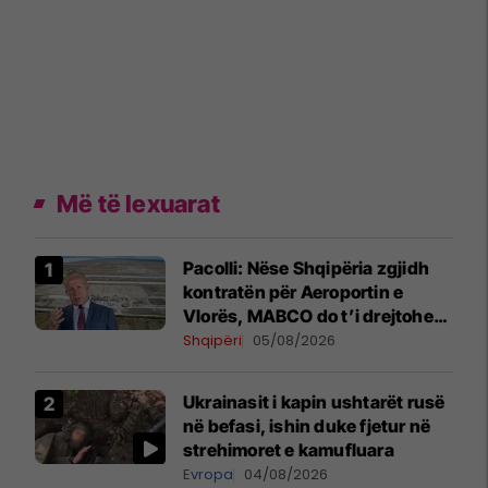
Më të lexuarat
Pacolli: Nëse Shqipëria zgjidh
kontratën për Aeroportin e
Vlorës, MABCO do t’i drejtohet
arbitrazhit ndërkombëtar
Shqipëri
05/08/2026
Ukrainasit i kapin ushtarët rusë
në befasi, ishin duke fjetur në
strehimoret e kamufluara
Evropa
04/08/2026