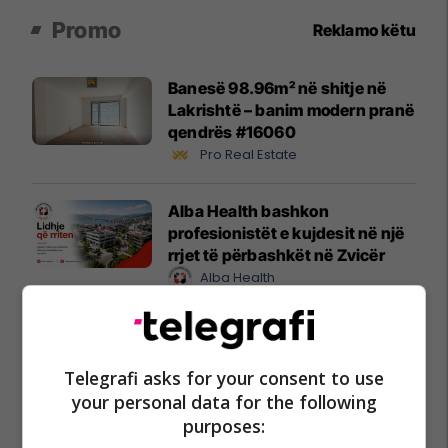
Promo
Reklamo këtu
Banesë 98.96m² në shitje në
Lakrishtë – banim modern pranë
qendrës #16060
Pro Real Estate
Alba Health bashkon
profesionistët e kujdesit në një
rrjet të përbashkët në Zvicër
Alba Health
Nga UBT në skenën botërore të
robotikës: Kosova drejt Koresë
Telegrafi asks for your consent to use
së Jugut
your personal data for the following
UBT
purposes: