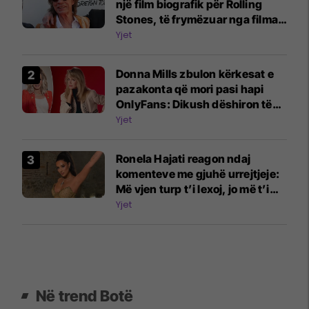
një film biografik për Rolling
Stones, të frymëzuar nga filmat
e Beatles
Yjet
Donna Mills zbulon kërkesat e
pazakonta që mori pasi hapi
OnlyFans: Dikush dëshiron të
më shohë duke shtypur rrush
Yjet
me këmbë
Ronela Hajati reagon ndaj
komenteve me gjuhë urrejtjeje:
Më vjen turp t’i lexoj, jo më t’i
shkruaj
Yjet
Në trend Botë