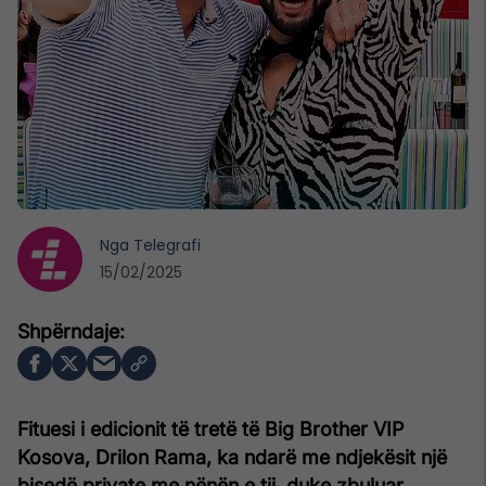
Nga
Telegrafi
15/02/2025
Fituesi i edicionit të tretë të Big Brother VIP
Kosova, Drilon Rama, ka ndarë me ndjekësit një
bisedë private me nënën e tij, duke zbuluar