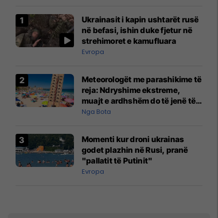
Ukrainasit i kapin ushtarët rusë
në befasi, ishin duke fjetur në
strehimoret e kamufluara
Evropa
Meteorologët me parashikime të
reja: Ndryshime ekstreme,
muajt e ardhshëm do të jenë të
pazakontë
Nga Bota
Momenti kur droni ukrainas
godet plazhin në Rusi, pranë
"pallatit të Putinit"
Evropa