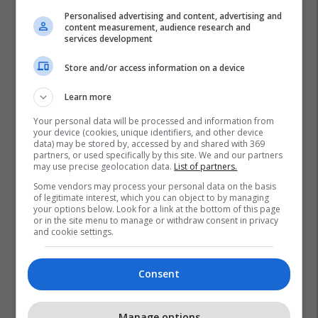
Plan B Creative rrit ndikimin e
Personalised advertising and content, advertising and
biznesit tuaj online
content measurement, audience research and
Plan B
services development
Store and/or access information on a device
Learn more
Your personal data will be processed and information from
your device (cookies, unique identifiers, and other device
data) may be stored by, accessed by and shared with 369
partners, or used specifically by this site. We and our partners
may use precise geolocation data.
List of partners.
Some vendors may process your personal data on the basis
of legitimate interest, which you can object to by managing
your options below. Look for a link at the bottom of this page
or in the site menu to manage or withdraw consent in privacy
and cookie settings.
Consent
Manage options