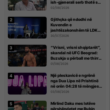
ish-gjenerali serb thotë se
dikush e tradhtoi në
02/08/2026
Beograd
Gjithçka që ndodhi në
Kuvendin e
jashtëzakonshëm të LDK-
së
30/07/2026
“Vrisni, vrisni shqiptarët”,
skandal në UFC Beograd:
Buzukja u përball me thirrje
anti-shqiptare nga
01/08/2026
tribunat
Një pleskavicë e ngrënë
nga Dua Lipa në Prishtinë
në orën 04:28 të mëngjesit
- dhe bota digjitale serbe
03/08/2026
shpall gjendjen e luftës
Mirlind Daku mes lotëve
përshëndetet me Rubin