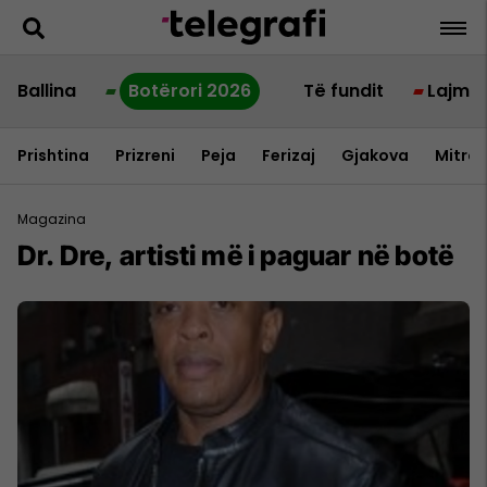
Ballina
Botërori 2026
Të fundit
Lajme
Prishtina
Prizreni
Peja
Ferizaj
Gjakova
Mitrov
Magazina
Dr. Dre, artisti më i paguar në botë