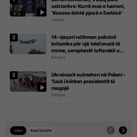
ushtarëve: Kurrë mos e harroni,
'Kosova është pjesë e Serbisë'
Serbia
14-vjeçari ndihmon policinë
britanike për një telefonatë të
rreme, aeroplanët luftarakë u
ngritën në ajër për të
Evropa
interceptuar fluturaken e Qatar
Airways që po shkonte drejt
Ukrainasit sulmohen në Poloni -
Mançesterit
Tusk i kërkon presidentit të
reagojë
Evropa
Jobs
Real Estate