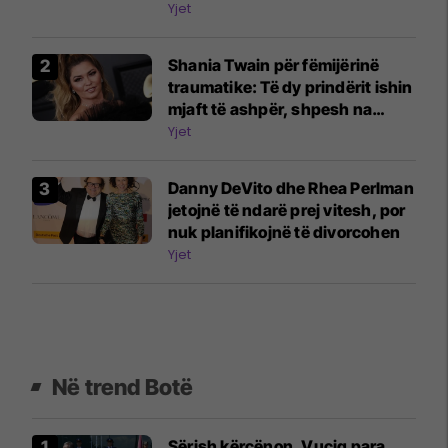
Yjet
Shania Twain për fëmijërinë
traumatike: Të dy prindërit ishin
mjaft të ashpër, shpesh na
rrihnin
Yjet
Danny DeVito dhe Rhea Perlman
jetojnë të ndarë prej vitesh, por
nuk planifikojnë të divorcohen
Yjet
Në trend Botë
Sërish kërcënon, Vuçiq para