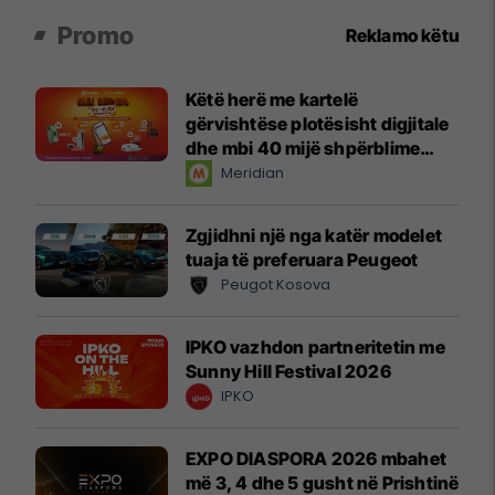
Promo
Reklamo këtu
Këtë herë me kartelë
gërvishtëse plotësisht digjitale
dhe mbi 40 mijë shpërblime
instant!
Meridian
Zgjidhni një nga katër modelet
tuaja të preferuara Peugeot
Peugot Kosova
IPKO vazhdon partneritetin me
Sunny Hill Festival 2026
IPKO
EXPO DIASPORA 2026 mbahet
më 3, 4 dhe 5 gusht në Prishtinë