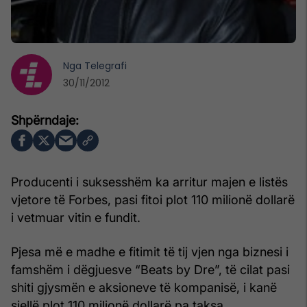
Nga
Telegrafi
30/11/2012
Producenti i suksesshëm ka arritur majen e listës
vjetore të Forbes, pasi fitoi plot 110 milionë dollarë
i vetmuar vitin e fundit.
Pjesa më e madhe e fitimit të tij vjen nga biznesi i
famshëm i dëgjuesve “Beats by Dre”, të cilat pasi
shiti gjysmën e aksioneve të kompanisë, i kanë
sjellë plot 110 milionë dollarë pa taksa.