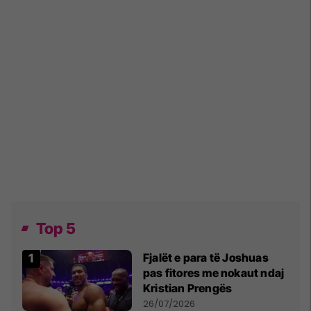
Top 5
Fjalët e para të Joshuas
pas fitores me nokaut ndaj
Kristian Prengës
26/07/2026