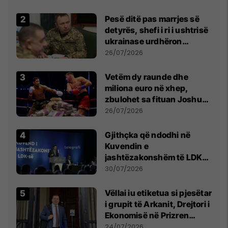
Pesë ditë pas marrjes së
detyrës, shefi i ri i ushtrisë
ukrainase urdhëron
kontroll të madh
26/07/2026
Vetëm dy raunde dhe
miliona euro në xhep,
zbulohet sa fituan Joshua
e Prenga
26/07/2026
Gjithçka që ndodhi në
Kuvendin e
jashtëzakonshëm të LDK-
së
30/07/2026
Vëllai iu etiketua si pjesëtar
i grupit të Arkanit, Drejtori i
Ekonomisë në Prizren
mohon pretendimet
24/07/2026