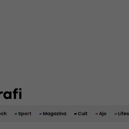
ech
Sport
Magazina
Cult
Ajo
Life