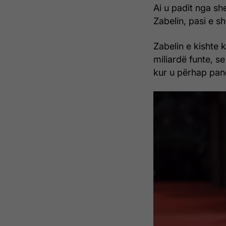
Ai u padit nga sh
Zabelin, pasi e s
Zabelin e kishte ku
miliardë funte, s
kur u përhap pan