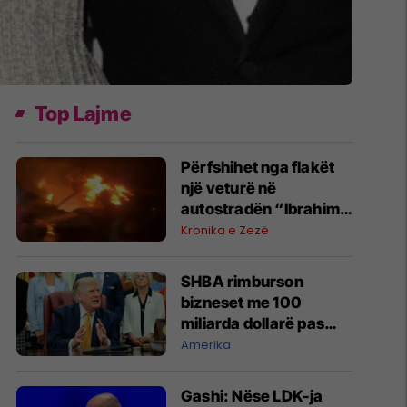
Top Lajme
Përfshihet nga flakët
një veturë në
autostradën “Ibrahim
Rugova”
Kronika e Zezë
SHBA rimburson
bizneset me 100
miliarda dollarë pas
anulimit të tarifave të
Amerika
Trumpit
Gashi: Nëse LDK-ja