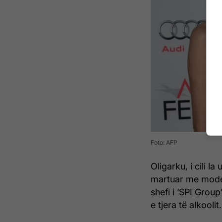
Foto: AFP
Oligarku, i cili l
martuar me model
shefi i ‘SPI Grou
e tjera të alkoolit.