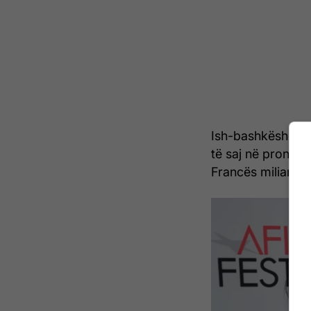
Ish-bashkëshorti 
të saj në pronat 
Francës miliarderi