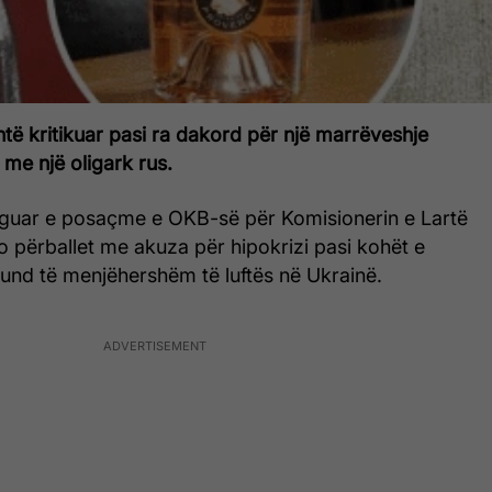
htë kritikuar pasi ra dakord për një marrëveshje
me një oligark rus.
ërguar e posaçme e OKB-së për Komisionerin e Lartë
o përballet me akuza për hipokrizi pasi kohët e
 fund të menjëhershëm të luftës në Ukrainë.