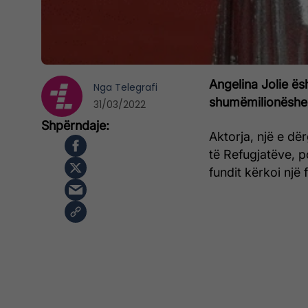
Angelina Jolie ës
Nga
Telegrafi
shumëmilionëshe 
31/03/2022
Aktorja, një e d
të Refugjatëve, p
fundit kërkoi një