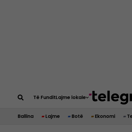
Të Fundit
Lajme lokale
Ballina
Lajme
Botë
Ekonomi
T