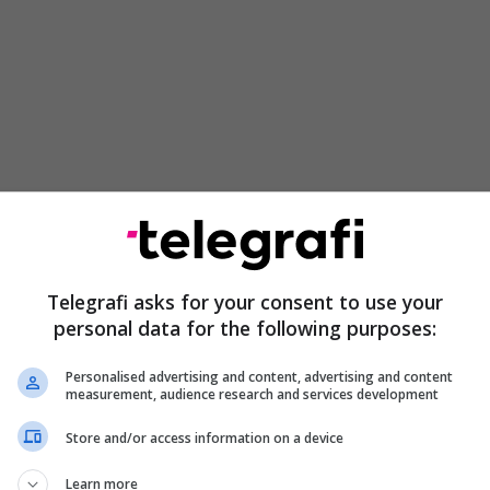
Brad Pitt, po padit Angelina për shitjen e aksioneve
e tyre të verës Chateau Miraval në Provence të
t rus, Yuri Shefler.
Telegrafi asks for your consent to use your
personal data for the following purposes:
Personalised advertising and content, advertising and content
measurement, audience research and services development
Store and/or access information on a device
Learn more