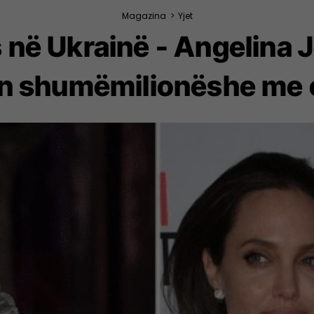
Magazina
>
Yjet
 në Ukrainë - Angelina J
n shumëmilionëshe me o