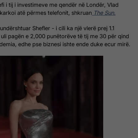
efi i tij i investimeve me qendër në Londër, Vlad
hkarkoi atë përmes telefonit, shkruan
The Sun.
ndërshtuar Shefler - i cili ka një vlerë prej 1.1
e uli pagën e 2,000 punëtorëve të tij me 30 për qind
demia, edhe pse biznesi ishte ende duke ecur mirë.