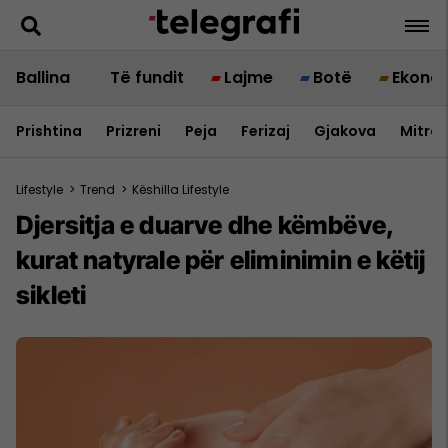
Ballina
Të fundit
Lajme
Botë
Ekono
Prishtina
Prizreni
Peja
Ferizaj
Gjakova
Mitrov
Lifestyle
>
Trend
>
Këshilla Lifestyle
Djersitja e duarve dhe këmbëve,
kurat natyrale për eliminimin e këtij
sikleti