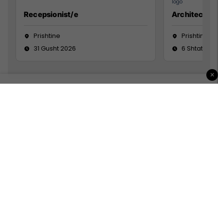
Recepsionist/e
Architect
Prishtine
Prishtinë
31 Gusht 2026
6 Shtator 2
×