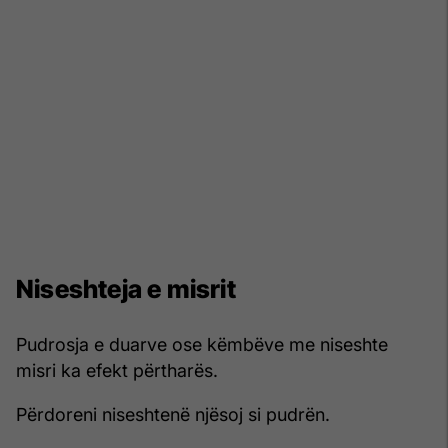
Niseshteja e misrit
Pudrosja e duarve ose këmbëve me niseshte
misri ka efekt përtharës.
Përdoreni niseshtenë njësoj si pudrën.