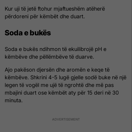
Kur uji të jetë ftohur mjaftueshëm atëherë
përdoreni për këmbët dhe duart.
Soda e bukës
Soda e bukës ndihmon të ekuilibrojë pH e
këmbëve dhe pëllëmbëve të duarve.
Ajo pakëson djersën dhe aromën e keqe të
këmbëve. Shkrini 4-5 lugë gjelle sodë buke në një
legen të vogël me ujë të ngrohtë dhe më pas
mbajini duart ose këmbët aty për 15 deri në 30
minuta.