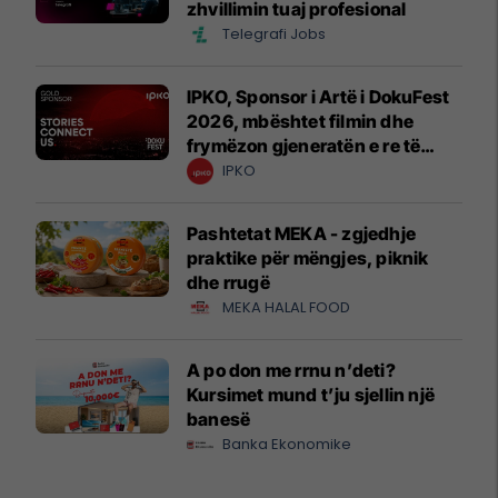
zhvillimin tuaj profesional
Telegrafi Jobs
IPKO, Sponsor i Artë i DokuFest
2026, mbështet filmin dhe
frymëzon gjeneratën e re të
krijuesve
IPKO
Pashtetat MEKA - zgjedhje
praktike për mëngjes, piknik
dhe rrugë
MEKA HALAL FOOD
A po don me rrnu n’deti?
Kursimet mund t’ju sjellin një
banesë
Banka Ekonomike