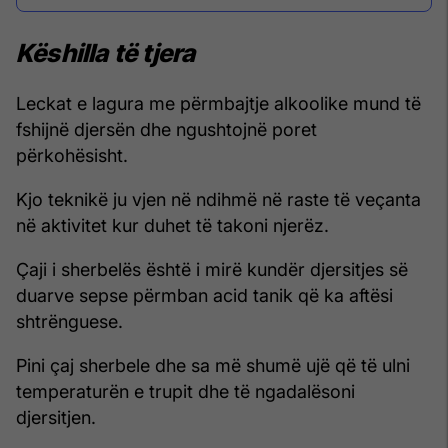
Këshilla të tjera
Leckat e lagura me përmbajtje alkoolike mund të
fshijnë djersën dhe ngushtojnë poret
përkohësisht.
Kjo teknikë ju vjen në ndihmë në raste të veçanta
në aktivitet kur duhet të takoni njerëz.
Çaji i sherbelës është i mirë kundër djersitjes së
duarve sepse përmban acid tanik që ka aftësi
shtrënguese.
Pini çaj sherbele dhe sa më shumë ujë që të ulni
temperaturën e trupit dhe të ngadalësoni
djersitjen.