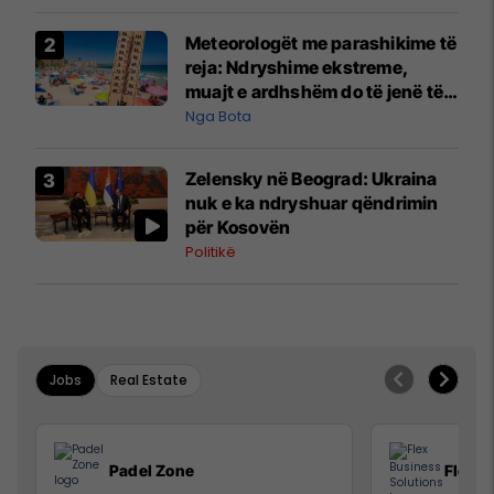
Meteorologët me parashikime të
reja: Ndryshime ekstreme,
muajt e ardhshëm do të jenë të
pazakontë
Nga Bota
Zelensky në Beograd: Ukraina
nuk e ka ndryshuar qëndrimin
për Kosovën
Politikë
Jobs
Real Estate
Padel Zone
Flex B