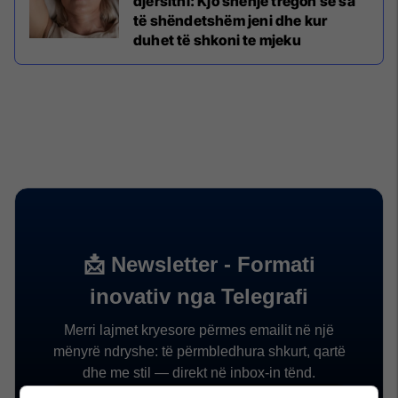
djersitni: Kjo shenjë tregon se sa
të shëndetshëm jeni dhe kur
duhet të shkoni te mjeku