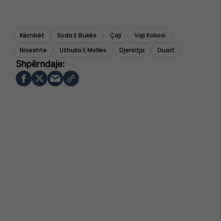
Këmbët
Soda E Bukës
Çaji
Vaji Kokosi
Niseshte
Uthulla E Mollës
Djersitja
Duart