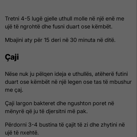
Tretni 4-5 lugë gjelle uthull molle në një enë me
ujë të ngrohtë dhe fusni duart ose këmbët.
Mbajini aty për 15 deri në 30 minuta në ditë.
Çaji
Nëse nuk ju pëlqen ideja e uthullës, atëherë futini
duart ose këmbët në një legen ose tas të mbushur
me çaj.
Çaji largon bakteret dhe ngushton poret në
mënyrë që ju të djersitni më pak.
Përdorni 3-4 bustina të çajit të zi dhe zhytini në
ujë të nxehtë.