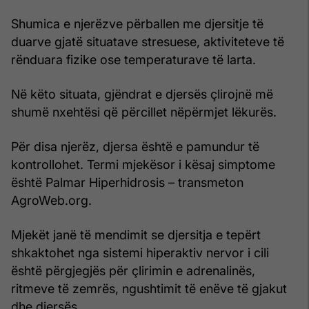
Shumica e njerëzve përballen me djersitje të
duarve gjatë situatave stresuese, aktiviteteve të
rënduara fizike ose temperaturave të larta.
Në këto situata, gjëndrat e djersës çlirojnë më
shumë nxehtësi që përcillet nëpërmjet lëkurës.
Për disa njerëz, djersa është e pamundur të
kontrollohet. Termi mjekësor i kësaj simptome
është Palmar Hiperhidrosis – transmeton
AgroWeb.org.
Mjekët janë të mendimit se djersitja e tepërt
shkaktohet nga sistemi hiperaktiv nervor i cili
është përgjegjës për çlirimin e adrenalinës,
ritmeve të zemrës, ngushtimit të enëve të gjakut
dhe djersës.