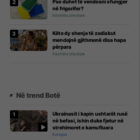
Pse duhet të vendosni sfungjer
në frigorifer?
Këshilla Lifestyle
Këto dy shenja të zodiakut
mendojnë gjithmonë disa hapa
përpara
Këshilla Lifestyle
Në trend Botë
Ukrainasit i kapin ushtarët rusë
në befasi, ishin duke fjetur në
strehimoret e kamufluara
Evropa