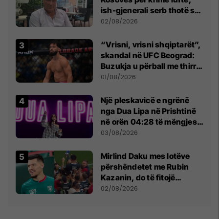
ish-gjenerali serb thotë se
dikush e tradhtoi në
02/08/2026
Beograd
“Vrisni, vrisni shqiptarët”,
skandal në UFC Beograd:
Buzukja u përball me thirrje
anti-shqiptare nga
01/08/2026
tribunat
Një pleskavicë e ngrënë
nga Dua Lipa në Prishtinë
në orën 04:28 të mëngjesit
- dhe bota digjitale serbe
03/08/2026
shpall gjendjen e luftës
Mirlind Daku mes lotëve
përshëndetet me Rubin
Kazanin, do të fitojë
miliona te Spartak Moska
02/08/2026