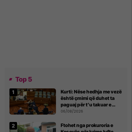
Top 5
Kurti: Nëse hedhja me vezë
është çmimi që duhet ta
paguaj për t’u takuar e
bashkëbiseduar jam i
06/08/2026
lumtur ta bëj këtë
Ftohet nga prokuroria e
Kosovës për krime lufte,