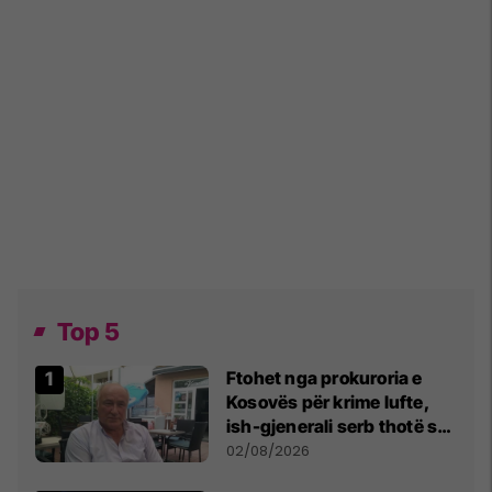
Top 5
Ftohet nga prokuroria e
Kosovës për krime lufte,
ish-gjenerali serb thotë se
dikush e tradhtoi në
02/08/2026
Beograd