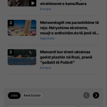
strehimoret e kamufluara
Evropa
Meteorologët me parashikime të
reja: Ndryshime ekstreme,
muajt e ardhshëm do të jenë të
pazakontë
Nga Bota
Momenti kur droni ukrainas
godet plazhin në Rusi, pranë
"pallatit të Putinit"
Evropa
Jobs
Real Estate