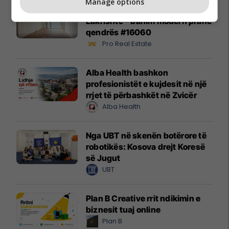
Manage options
Banesë 98.96m² në shitje në
Lakrishtë – banim modern pranë
qendrës #16060
Pro Real Estate
Alba Health bashkon
profesionistët e kujdesit në një
rrjet të përbashkët në Zvicër
Alba Health
Nga UBT në skenën botërore të
robotikës: Kosova drejt Koresë
së Jugut
UBT
Plan B Creative rrit ndikimin e
biznesit tuaj online
Plan B