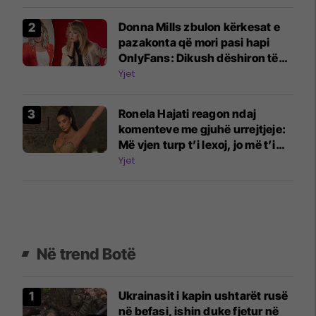
Donna Mills zbulon kërkesat e
pazakonta që mori pasi hapi
OnlyFans: Dikush dëshiron të
më shohë duke shtypur rrush
Yjet
me këmbë
Ronela Hajati reagon ndaj
komenteve me gjuhë urrejtjeje:
Më vjen turp t’i lexoj, jo më t’i
shkruaj
Yjet
Në trend Botë
Ukrainasit i kapin ushtarët rusë
në befasi, ishin duke fjetur në