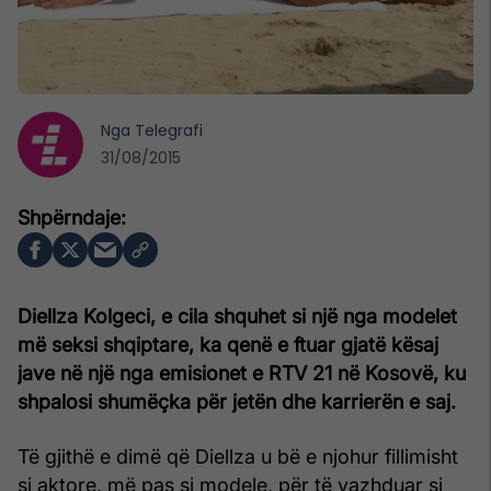
Nga
Telegrafi
31/08/2015
Diellza Kolgeci, e cila shquhet si një nga modelet
më seksi shqiptare, ka qenë e ftuar gjatë kësaj
jave në një nga emisionet e RTV 21 në Kosovë, ku
shpalosi shumëçka për jetën dhe karrierën e saj.
Të gjithë e dimë që Diellza u bë e njohur fillimisht
si aktore, më pas si modele, për të vazhduar si