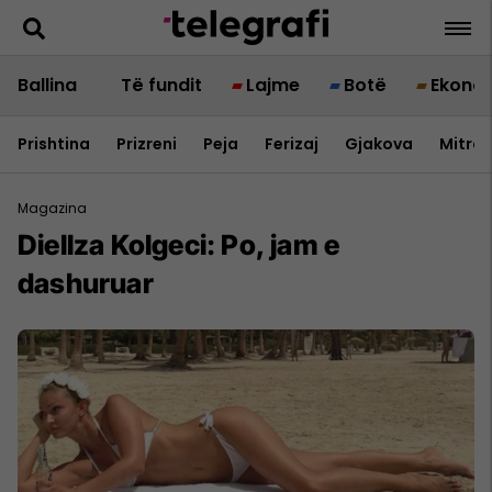
Ballina
Të fundit
Lajme
Botë
Ekono
Prishtina
Prizreni
Peja
Ferizaj
Gjakova
Mitrov
Magazina
Diellza Kolgeci: Po, jam e
dashuruar