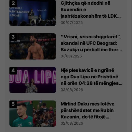
Gjithçka që ndodhi në
Kuvendin e
jashtëzakonshëm të LDK-
së
30/07/2026
“Vrisni, vrisni shqiptarët”,
skandal në UFC Beograd:
Buzukja u përball me thirrje
anti-shqiptare nga
01/08/2026
tribunat
Një pleskavicë e ngrënë
nga Dua Lipa në Prishtinë
në orën 04:28 të mëngjesit
- dhe bota digjitale serbe
03/08/2026
shpall gjendjen e luftës
Mirlind Daku mes lotëve
përshëndetet me Rubin
Kazanin, do të fitojë
miliona te Spartak Moska
02/08/2026