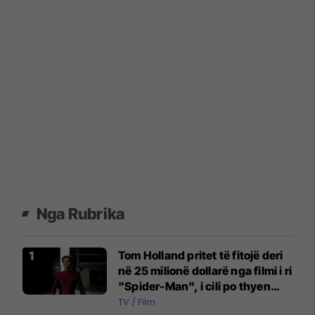
Nga Rubrika
Tom Holland pritet të fitojë deri
në 25 milionë dollarë nga filmi i ri
"Spider-Man", i cili po thyen
rekorde në kinema
TV / Film