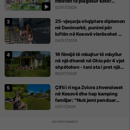
mbetën të plagosur katër
persona
02/07/2026
25-vjeçarja shqiptare diplomon
në Danimarkë, punimi për
luftën në Kosovë vlerësohet me
notën më të lartë
04/07/2026
16 fëmijë të mbajtur të mbyllur
në një dhomë në Ohio për 4 vjet
shpëtohen - tani ata i pret një
sfidë e madhe
05/07/2026
Çifti i ri nga Zvicra zhvendoset
në Kosovë dhe hap kamping
familjar: "Nuk jemi penduar
asnjë ditë"
01/07/2026