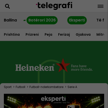
Ballina
Botërori 2026
Eksperti
Të fu
Prishtina
Prizreni
Peja
Ferizaj
Gjakova
Mitrov
Sport
>
Futboll
>
Futboll-nderkombetare
>
Serie A