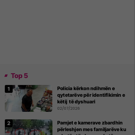
Top 5
Policia kërkon ndihmën e
qytetarëve për identifikimin e
këtij të dyshuari
02/07/2026
Pamjet e kamerave zbardhin
përleshjen mes familjarëve ku