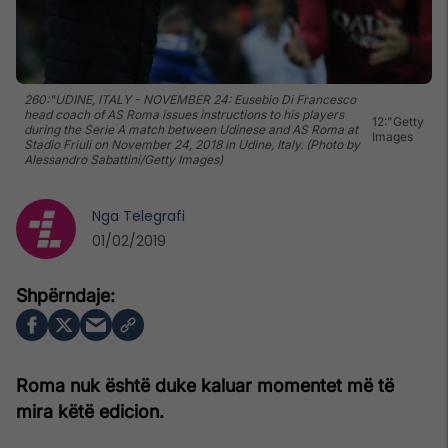
260:"UDINE, ITALY - NOVEMBER 24: Eusebio Di Francesco
head coach of AS Roma issues instructions to his players
12:"Getty
during the Serie A match between Udinese and AS Roma at
Images
Stadio Friuli on November 24, 2018 in Udine, Italy. (Photo by
Alessandro Sabattini/Getty Images)
Nga
Telegrafi
01/02/2019
Roma nuk është duke kaluar momentet më të
mira këtë edicion.