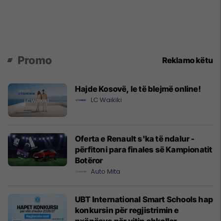
Promo
Reklamo këtu
Hajde Kosovë, le të blejmë online!
LC Waikiki
Oferta e Renault s'ka të ndalur -
përfitoni para finales së Kampionatit
Botëror
Auto Mita
UBT International Smart Schools hap
konkursin për regjistrimin e
nxënësve për vitin shkollor