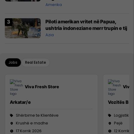
Amerika
Piloti amerikan vritet në Papua,
ushtria indoneziane merr trupin e tij
Azia
Jobs
Real Estate
Viva Fresh Store
Viva 
Arkatar/e
Vozitës B
Shërbime te Klientëve
Logjistikë
Krushë e madhe
Pejë
17 Korrik 2026
12 Korrik 