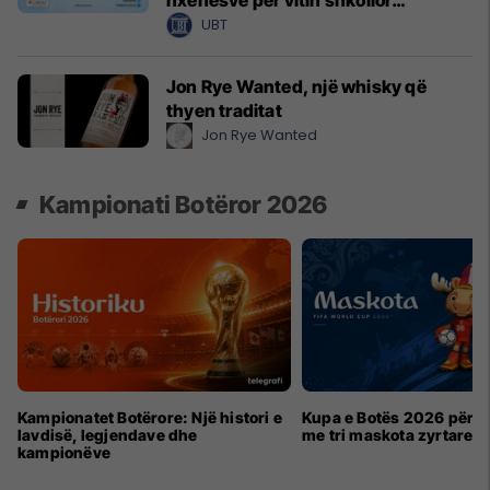
2026/2027
UBT
Jon Rye Wanted, një whisky që
thyen traditat
Jon Rye Wanted
Kampionati Botëror 2026
Kampionatet Botërore: Një histori e
Kupa e Botës 2026 për h
lavdisë, legjendave dhe
me tri maskota zyrtare
kampionëve