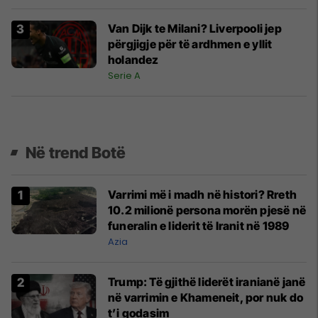
Van Dijk te Milani? Liverpooli jep
përgjigje për të ardhmen e yllit
holandez
Serie A
Në trend Botë
Varrimi më i madh në histori? Rreth
10.2 milionë persona morën pjesë në
funeralin e liderit të Iranit në 1989
Azia
Trump: Të gjithë liderët iranianë janë
në varrimin e Khameneit, por nuk do
t’i godasim