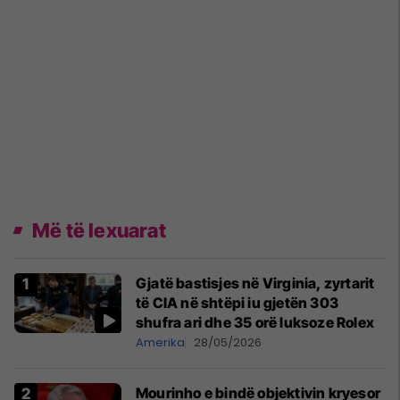
Më të lexuarat
Gjatë bastisjes në Virginia, zyrtarit
të CIA në shtëpi iu gjetën 303
shufra ari dhe 35 orë luksoze Rolex
Amerika
28/05/2026
Mourinho e bindë objektivin kryesor