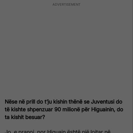
Nëse në prill do t’ju kishin thënë se Juventusi do
të kishte shpenzuar 90 milionë për Higuainin, do
ta kishit besuar?
Jo, e pranoj, por Higuain është një lojtar në