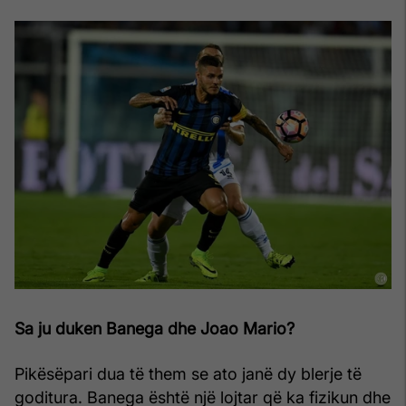
Sa ju duken Banega dhe Joao Mario?
Pikësëpari dua të them se ato janë dy blerje të
goditura. Banega është një lojtar që ka fizikun dhe