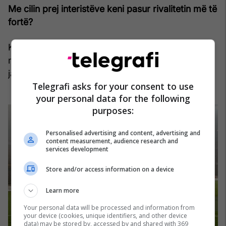
Me cilin prej interistëve keni pasur rivalitetin më të
fortë?
Ka pasur disa, por unë kujtoj me shumë kënaqësi
ndeshjet kundër Ronaldos, një kampion i
jashtëzakonshëm dhe i papërsëritshëm.
Telegrafi asks for your consent to use
your personal data for the following
purposes:
Personalised advertising and content, advertising and
content measurement, audience research and
services development
Store and/or access information on a device
Learn more
Your personal data will be processed and information from
your device (cookies, unique identifiers, and other device
data) may be stored by, accessed by and shared with 369