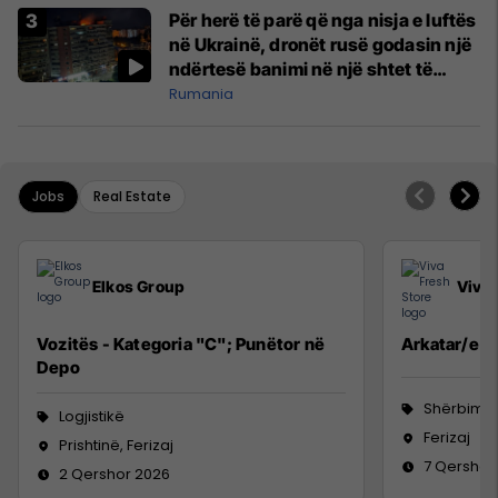
Për herë të parë që nga nisja e luftës
në Ukrainë, dronët rusë godasin një
ndërtesë banimi në një shtet të
NATO-s
Rumania
Jobs
Real Estate
Elkos Group
Viva 
Vozitës - Kategoria "C"; Punëtor në
Arkatar/e
Depo
Shërbime 
Logjistikë
Ferizaj
Prishtinë, Ferizaj
7 Qershor
2 Qershor 2026