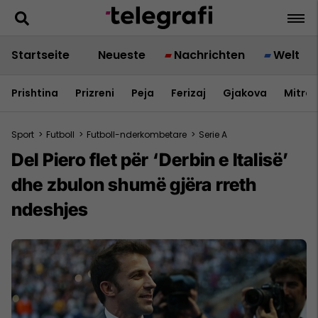
Startseite
Neueste
Nachrichten
Welt
Prishtina
Prizreni
Peja
Ferizaj
Gjakova
Mitrov
Sport
>
Futboll
>
Futboll-nderkombetare
>
Serie A
Del Piero flet për ‘Derbin e Italisë’
dhe zbulon shumë gjëra rreth
ndeshjes