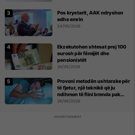
Serbe
Pos kryetarit, AAK ndryshon
edhe emrin
24/05/2026
Ekzekutohen shtesat prej 100
eurosh për fëmijët dhe
pensionistët
26/05/2026
Provoni metodën ushtarake për
të fjetur, një teknikë që ju
ndihmon të flini brenda pak
minutash
26/05/2026