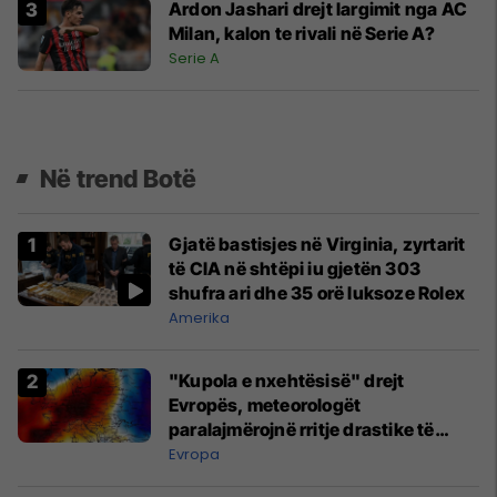
Ardon Jashari drejt largimit nga AC
Milan, kalon te rivali në Serie A?
Serie A
Në trend Botë
Gjatë bastisjes në Virginia, zyrtarit
të CIA në shtëpi iu gjetën 303
shufra ari dhe 35 orë luksoze Rolex
Amerika
"Kupola e nxehtësisë" drejt
Evropës, meteorologët
paralajmërojnë rritje drastike të
temperaturave
Evropa