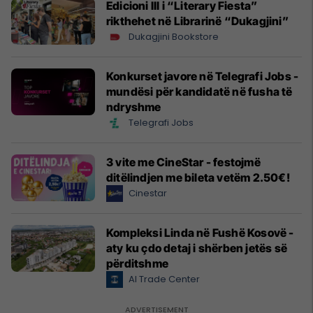
Edicioni III i “Literary Fiesta”
rikthehet në Librarinë “Dukagjini”
Dukagjini Bookstore
Konkurset javore në Telegrafi Jobs -
mundësi për kandidatë në fusha të
ndryshme
Telegrafi Jobs
3 vite me CineStar - festojmë
ditëlindjen me bileta vetëm 2.50€!
Cinestar
Kompleksi Linda në Fushë Kosovë -
aty ku çdo detaj i shërben jetës së
përditshme
Al Trade Center