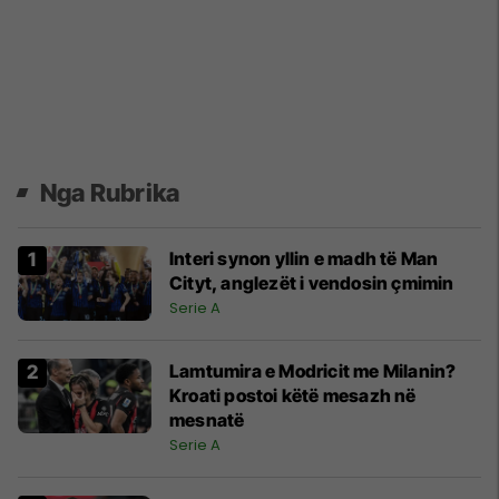
Nga Rubrika
Interi synon yllin e madh të Man
Cityt, anglezët i vendosin çmimin
Serie A
Lamtumira e Modricit me Milanin?
Kroati postoi këtë mesazh në
mesnatë
Serie A