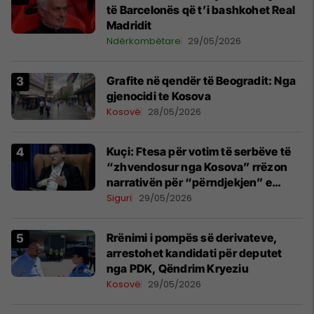
të Barcelonës që t’i bashkohet Real
Madridit
Ndërkombëtare
29/05/2026
Grafite në qendër të Beogradit: Nga
gjenocidi te Kosova
Kosovë
28/05/2026
Kuçi: Ftesa për votim të serbëve të
“zhvendosur nga Kosova” rrëzon
narrativën për “përndjekjen” e
serbëve
Siguri
29/05/2026
Rrënimi i pompës së derivateve,
arrestohet kandidati për deputet
nga PDK, Qëndrim Kryeziu
Kosovë
29/05/2026