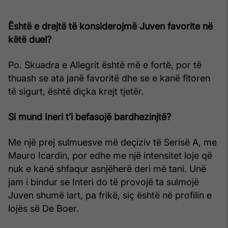
Është e drejtë të konsiderojmë Juven favorite në
këtë duel?
Po. Skuadra e Allegrit është më e fortë, por të
thuash se ata janë favoritë dhe se e kanë fitoren
të sigurt, është diçka krejt tjetër.
Si mund Ineri t’i befasojë bardhezinjtë?
Me një prej sulmuesve më deçiziv të Serisë A, me
Mauro Icardin, por edhe me një intensitet loje që
nuk e kanë shfaqur asnjëherë deri më tani. Unë
jam i bindur se Interi do të provojë ta sulmojë
Juven shumë lart, pa frikë, siç është në profilin e
lojës së De Boer.