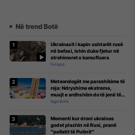
Në trend Botë
Ukrainasit i kapin ushtarët rusë
në befasi, ishin duke fjetur në
strehimoret e kamufluara
Evropa
Meteorologët me parashikime të
reja: Ndryshime ekstreme,
muajt e ardhshëm do të jenë të
pazakontë
Nga Bota
Momenti kur droni ukrainas
godet plazhin në Rusi, pranë
"pallatit të Putinit"