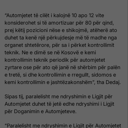
“Automjetet të cilët i kalojnë 10 apo 12 vite
konsiderohet si të amortizuar për 80 për qind,
prej këtij pozicioni nëse e shikojmë, atëherë ato
duhet ta kenë një përkujdesje më të madhe nga
organet shtetërore, për sa i përket kontrollimit
teknik. Ne e dimë se në Kosovë e kemi
kontrollimin teknik periodik për automjetet
zyrtare ose për ato që janë në shërbim për palën
e tretë, si dhe kontrollimin e rregullt, sidomos e
kemi kontrollimin e jashtëzakonshëm”, tha Dedaj.
Sipas tij, paralelisht me ndryshimin e Ligjit për
Automjetet duhet të jetë edhe ndryshimi i Ligjit
për Doganimin e Automjeteve.
“Paralelisht me ndryshimin e Ligjit për Automjetet