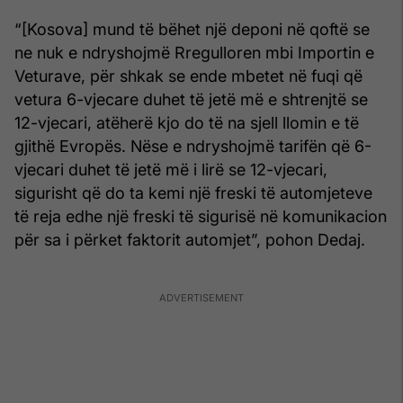
“[Kosova] mund të bëhet një deponi në qoftë se
ne nuk e ndryshojmë Rregulloren mbi Importin e
Veturave, për shkak se ende mbetet në fuqi që
vetura 6-vjecare duhet të jetë më e shtrenjtë se
12-vjecari, atëherë kjo do të na sjell llomin e të
gjithë Evropës. Nëse e ndryshojmë tarifën që 6-
vjecari duhet të jetë më i lirë se 12-vjecari,
sigurisht që do ta kemi një freski të automjeteve
të reja edhe një freski të sigurisë në komunikacion
për sa i përket faktorit automjet”, pohon Dedaj.