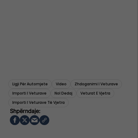
Ligji Për Automjete
Video
Zhdoganimi I Veturave
Importi I Veturave
Nol Dedaj
Veturat E Vjetra
Importi I Veturave Të Vjetra