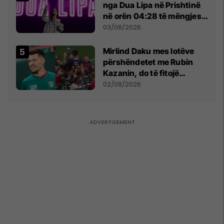
nga Dua Lipa në Prishtinë
në orën 04:28 të mëngjesit
- dhe bota digjitale serbe
03/08/2026
shpall gjendjen e luftës
Mirlind Daku mes lotëve
përshëndetet me Rubin
Kazanin, do të fitojë
miliona te Spartak Moska
02/08/2026