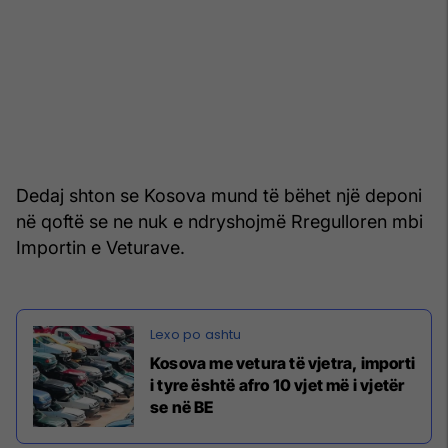
Dedaj shton se Kosova mund të bëhet një deponi
në qoftë se ne nuk e ndryshojmë Rregulloren mbi
Importin e Veturave.
Kosova me vetura të vjetra, importi
i tyre është afro 10 vjet më i vjetër
se në BE