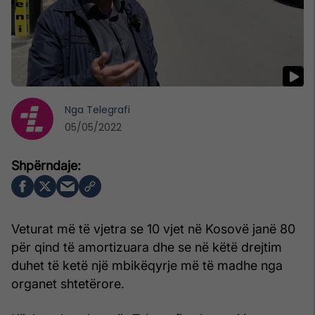
Nga
Telegrafi
05/05/2022
Veturat më të vjetra se 10 vjet në Kosovë janë 80
për qind të amortizuara dhe se në këtë drejtim
duhet të ketë një mbikëqyrje më të madhe nga
organet shtetërore.