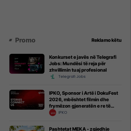
Promo
Reklamo këtu
Konkurset e javës në Telegrafi
Jobs: Mundësi të reja për
zhvillimin tuaj profesional
Telegrafi Jobs
IPKO, Sponsor i Artë i DokuFest
2026, mbështet filmin dhe
frymëzon gjeneratën e re të
krijuesve
IPKO
Pashtetat MEKA - zgjedhje