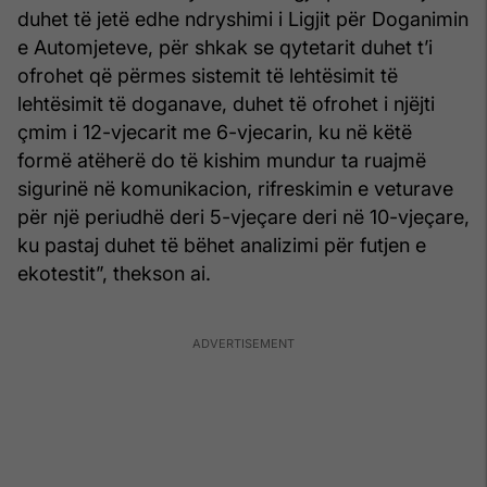
duhet të jetë edhe ndryshimi i Ligjit për Doganimin
e Automjeteve, për shkak se qytetarit duhet t’i
ofrohet që përmes sistemit të lehtësimit të
lehtësimit të doganave, duhet të ofrohet i njëjti
çmim i 12-vjecarit me 6-vjecarin, ku në këtë
formë atëherë do të kishim mundur ta ruajmë
sigurinë në komunikacion, rifreskimin e veturave
për një periudhë deri 5-vjeçare deri në 10-vjeçare,
ku pastaj duhet të bëhet analizimi për futjen e
ekotestit”, thekson ai.