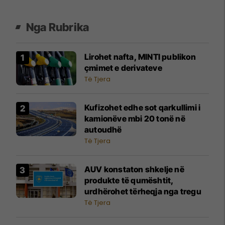
Nga Rubrika
Lirohet nafta, MINTI publikon
çmimet e derivateve
Të Tjera
Kufizohet edhe sot qarkullimi i
kamionëve mbi 20 tonë në
autoudhë
Të Tjera
AUV konstaton shkelje në
produkte të qumështit,
urdhërohet tërheqja nga tregu
Të Tjera