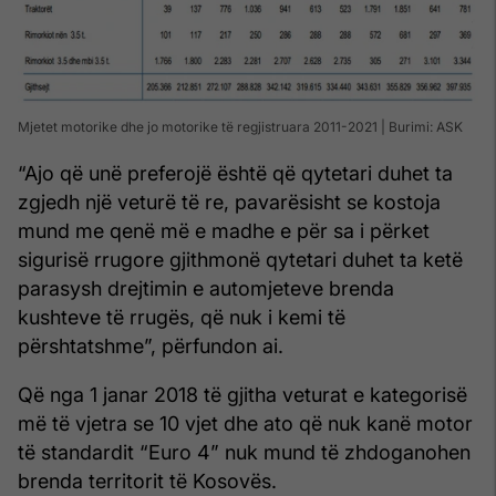
Mjetet motorike dhe jo motorike të regjistruara 2011-2021 | Burimi: ASK
“Ajo që unë preferojë është që qytetari duhet ta
zgjedh një veturë të re, pavarësisht se kostoja
mund me qenë më e madhe e për sa i përket
sigurisë rrugore gjithmonë qytetari duhet ta ketë
parasysh drejtimin e automjeteve brenda
kushteve të rrugës, që nuk i kemi të
përshtatshme”, përfundon ai.
Që nga 1 janar 2018 të gjitha veturat e kategorisë
më të vjetra se 10 vjet dhe ato që nuk kanë motor
të standardit “Euro 4” nuk mund të zhdoganohen
brenda territorit të Kosovës.