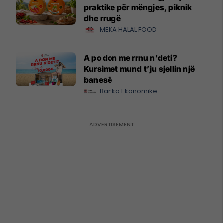
praktike për mëngjes, piknik
dhe rrugë
MEKA HALAL FOOD
A po don me rrnu n’deti?
Kursimet mund t’ju sjellin një
banesë
Banka Ekonomike