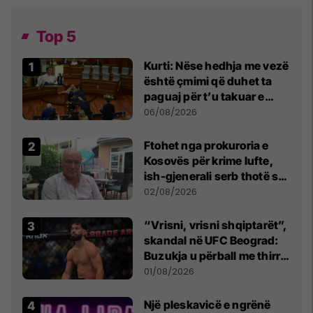
Top 5
Kurti: Nëse hedhja me vezë
është çmimi që duhet ta
paguaj për t’u takuar e
bashkëbiseduar jam i
06/08/2026
lumtur ta bëj këtë
Ftohet nga prokuroria e
Kosovës për krime lufte,
ish-gjenerali serb thotë se
dikush e tradhtoi në
02/08/2026
Beograd
“Vrisni, vrisni shqiptarët”,
skandal në UFC Beograd:
Buzukja u përball me thirrje
anti-shqiptare nga
01/08/2026
tribunat
Një pleskavicë e ngrënë