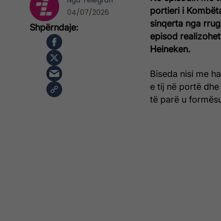
Nga
Telegrafi
portieri i Kombëta
04/07/2026
sinqerta nga rrug
episod realizohe
Heineken.
Biseda nisi me hap
e tij në portë dhe
të parë u formësu