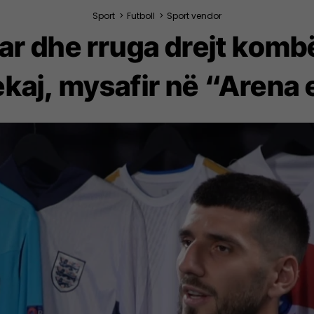
Sport
>
Futboll
>
Sport vendor
çar dhe rruga drejt komb
ekaj, mysafir në “Arena 