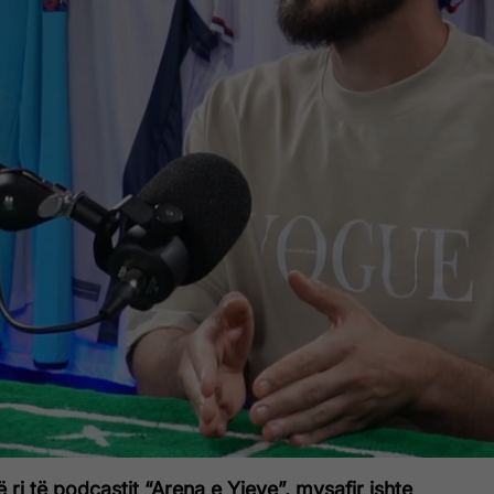
 ri të podcastit “Arena e Yjeve”, mysafir ishte