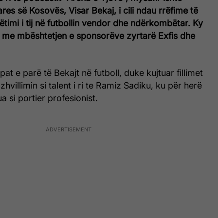
res së Kosovës, Visar Bekaj, i cili ndau rrëfime të
ëtimi i tij në futbollin vendor dhe ndërkombëtar. Ky
t me mbështetjen e sponsorëve zyrtarë Exfis dhe
at e parë të Bekajt në futboll, duke kujtuar fillimet
 zhvillimin si talent i ri te Ramiz Sadiku, ku për herë
a si portier profesionist.