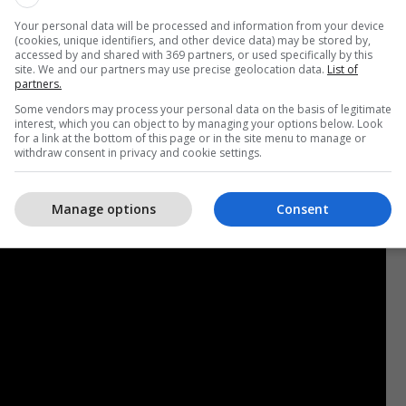
Your personal data will be processed and information from your device
(cookies, unique identifiers, and other device data) may be stored by,
he eksperiencat e tij ndërkombëtare dhe rrugëtimin
accessed by and shared with 369 partners, or used specifically by this
site. We and our partners may use precise geolocation data.
List of
ë Kosovës, duke reflektuar mbi sfidat dhe rritjen si
partners.
lin modern.
Some vendors may process your personal data on the basis of legitimate
interest, which you can object to by managing your options below. Look
for a link at the bottom of this page or in the site menu to manage or
me Visar Bekajn mund ta ndiqni në kanalin zyrtar të
withdraw consent in privacy and cookie settings.
Tube. /
Telegrafi
/
Manage options
Consent