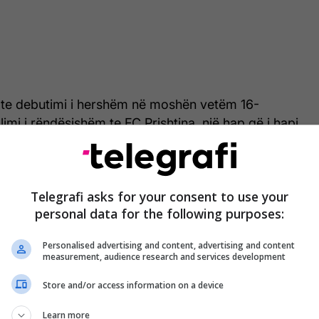
l te debutimi i hershëm në moshën vetëm 16-
limi i rëndësishëm te FC Prishtina, një hap që i hapi
erës së tij profesionale në futbollin kosovar.
kaj kujtoi edhe momentin kur trajneri Bylbyl Sokoli i
Telegrafi asks for your consent to use your
ebutim në ekipin e parë të Prishtinës, duke e
personal data for the following purposes:
ga momentet më vendimtare të karrierës së tij të
Personalised advertising and content, advertising and content
measurement, audience research and services development
j ndau emocionet e veçanta të ftesës në
Store and/or access information on a device
ovës, duke e përshkruar debutimin me fanellën
ga momentet më të rëndësishme dhe krenare të
Learn more