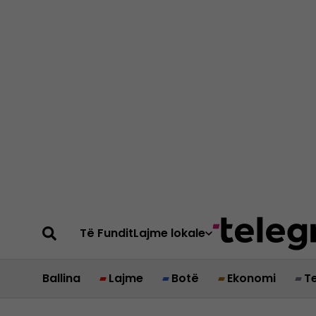
Të Fundit
Lajme lokale
Ballina
Lajme
Botë
Ekonomi
T