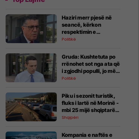
​Haziri merr pjesë në
seancë, kërkon
respektimin e
Kushtetutës
Politikë
Gruda: Kushtetuta po
rrënohet sot nga ata që
i zgjodhi populli, jo më
nga Millosheviqi
Politikë
Piku i sezonit turistik,
fluks i lartë në Morinë -
mbi 25 mijë shqiptarë
të Kosovës dhe 7 mijë
Shqipëri
mjete hyjnë në Shqipëri
në vetëm tri orë
Kompania e naftës e