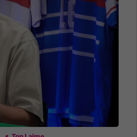
Top Lajme