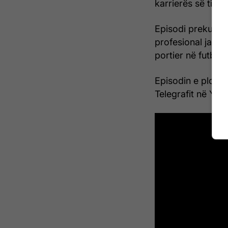
karrierës së tij.
Episodi preku ed
profesional jasht
portier në futbol
Episodin e plotë 
Telegrafit në You