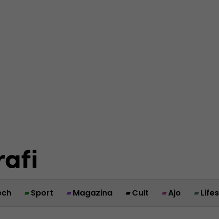
ech
Sport
Magazina
Cult
Ajo
Life