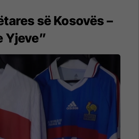
ëtares së Kosovës –
e Yjeve”