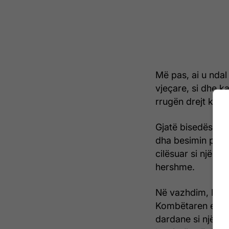
Më pas, ai u nda
vjeçare, si dhe ka
rrugën drejt karri
Gjatë bisedës, Be
dha besimin për d
cilësuar si një n
hershme.
Në vazhdim, Beka
Kombëtaren e Kos
dardane si një n