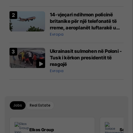
14-vjeçari ndihmon policinë
britanike për një telefonatë të
rreme, aeroplanët luftarakë u
ngritën në ajër për të
Evropa
interceptuar fluturaken e Qatar
Airways që po shkonte drejt
Ukrainasit sulmohen në Poloni -
Mançesterit
Tusk i kërkon presidentit të
reagojë
Evropa
Jobs
Real Estate
Elkos Group
Solac