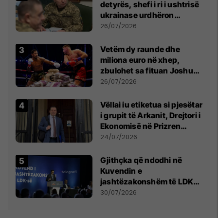
detyrës, shefi i ri i ushtrisë
ukrainase urdhëron
kontroll të madh
26/07/2026
Vetëm dy raunde dhe
miliona euro në xhep,
zbulohet sa fituan Joshua
e Prenga
26/07/2026
Vëllai iu etiketua si pjesëtar
i grupit të Arkanit, Drejtori i
Ekonomisë në Prizren
mohon pretendimet
24/07/2026
Gjithçka që ndodhi në
Kuvendin e
jashtëzakonshëm të LDK-
së
30/07/2026