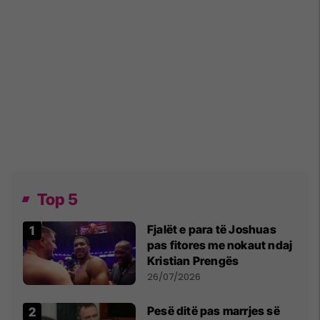
Top 5
Fjalët e para të Joshuas
pas fitores me nokaut ndaj
Kristian Prengës
26/07/2026
Pesë ditë pas marrjes së