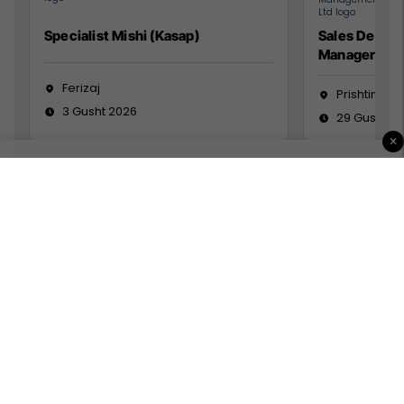
Specialist Mishi (Kasap)
Sales Devel
Manager
Ferizaj
Prishtinë
3 Gusht 2026
29 Gusht 2
×