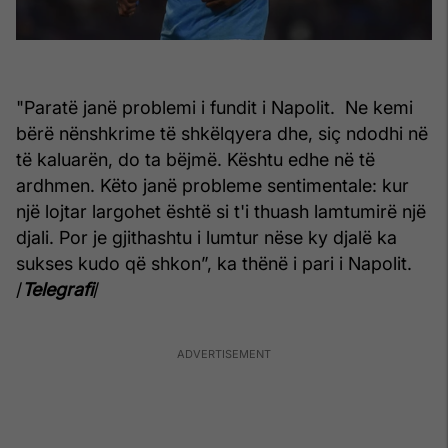
"Paratë janë problemi i fundit i Napolit. Ne kemi
bërë nënshkrime të shkëlqyera dhe, siç ndodhi në
të kaluarën, do ta bëjmë. Kështu edhe në të
ardhmen. Këto janë probleme sentimentale: kur
një lojtar largohet është si t'i thuash lamtumirë një
djali. Por je gjithashtu i lumtur nëse ky djalë ka
sukses kudo që shkon”, ka thënë i pari i Napolit.
/
Telegrafi
/