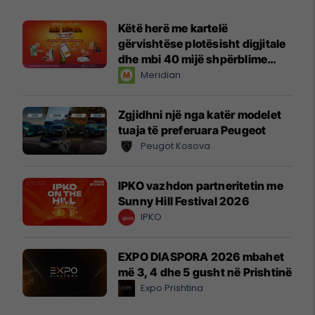
Këtë herë me kartelë
gërvishtëse plotësisht digjitale
dhe mbi 40 mijë shpërblime
instant!
Meridian
Zgjidhni një nga katër modelet
tuaja të preferuara Peugeot
Peugot Kosova
IPKO vazhdon partneritetin me
Sunny Hill Festival 2026
IPKO
EXPO DIASPORA 2026 mbahet
më 3, 4 dhe 5 gusht në Prishtinë
Expo Prishtina