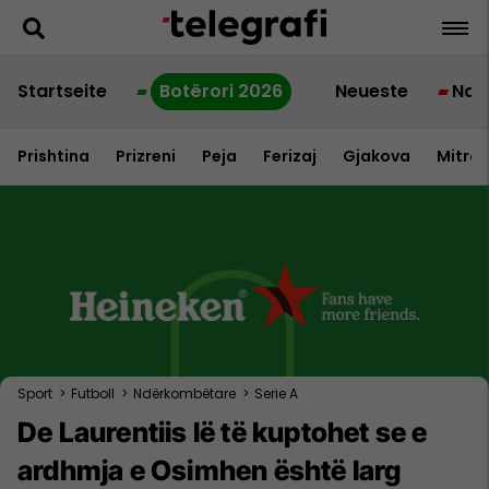
Startseite
Botërori 2026
Neueste
Nac
Prishtina
Prizreni
Peja
Ferizaj
Gjakova
Mitrov
Sport
>
Futboll
>
Ndërkombëtare
>
Serie A
De Laurentiis lë të kuptohet se e
ardhmja e Osimhen është larg