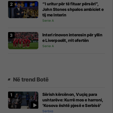
“I uritur për të fituar përsëri”,
John Stones shpalos ambiciet e
tij me Interin
Serie A
Interi rinovon interesin për yllin
e Liverpoolit, rrit ofertën
Serie A
Në trend Botë
Sërish kërcënon, Vuçiq para
ushtarëve: Kurrë mos e harroni,
'Kosova është pjesë e Serbisë'
Serbia