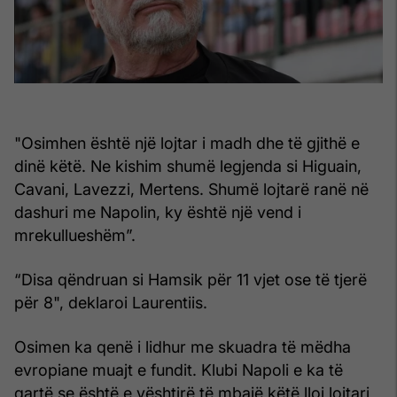
"Osimhen është një lojtar i madh dhe të gjithë e
dinë këtë. Ne kishim shumë legjenda si Higuain,
Cavani, Lavezzi, Mertens. Shumë lojtarë ranë në
dashuri me Napolin, ky është një vend i
mrekullueshëm”.
“Disa qëndruan si Hamsik për 11 vjet ose të tjerë
për 8", deklaroi Laurentiis.
Osimen ka qenë i lidhur me skuadra të mëdha
evropiane muajt e fundit. Klubi Napoli e ka të
qartë se është e vështirë të mbajë këtë lloj lojtari