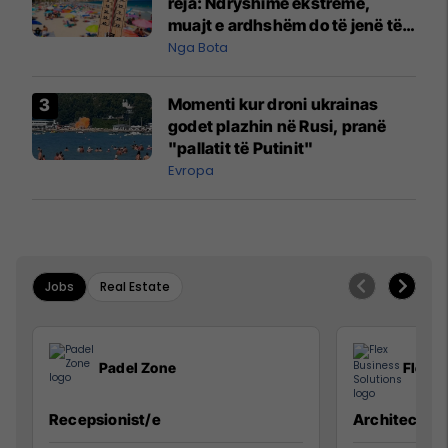
reja: Ndryshime ekstreme,
muajt e ardhshëm do të jenë të
pazakontë
Nga Bota
Momenti kur droni ukrainas
godet plazhin në Rusi, pranë
"pallatit të Putinit"
Evropa
Jobs
Real Estate
Padel Zone
Flex B
Recepsionist/e
Architect