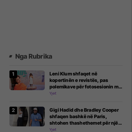
Nga Rubrika
Leni Klum shfaqet në
kopertinën e revistës, pas
polemikave për fotosesionin me
nënën Heidi Klum
Yjet
Gigi Hadid dhe Bradley Cooper
shfaqen bashkë në Paris,
shtohen thashethemet për një
martesë të fshehtë
Yjet