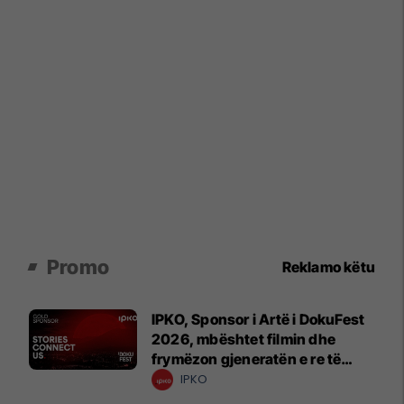
Promo
Reklamo këtu
IPKO, Sponsor i Artë i DokuFest
2026, mbështet filmin dhe
frymëzon gjeneratën e re të
krijuesve
IPKO