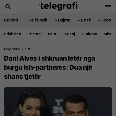
Ballina
Të fundit
Lajme
Botë
Ekono
Prishtina
Prizreni
Peja
Ferizaj
Gjakova
Mitrov
Magazina
>
Yjet
Dani Alves i shkruan letër nga
burgu ish-partneres: Dua një
shans tjetër