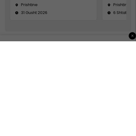
Prishtine
Prishtinë
31 Gusht 2026
6 Shtator 2
×