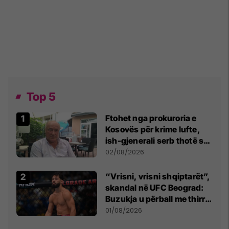
Top 5
Ftohet nga prokuroria e
Kosovës për krime lufte,
ish-gjenerali serb thotë se
dikush e tradhtoi në
02/08/2026
Beograd
“Vrisni, vrisni shqiptarët”,
skandal në UFC Beograd:
Buzukja u përball me thirrje
anti-shqiptare nga
01/08/2026
tribunat