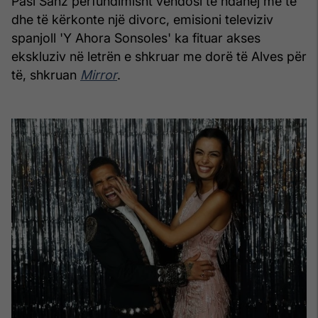
Pasi Sanz përfundimisht vendosi të ndahej me të
dhe të kërkonte një divorc, emisioni televiziv
spanjoll 'Y Ahora Sonsoles' ka fituar akses
ekskluziv në letrën e shkruar me dorë të Alves për
të, shkruan
Mirror
.