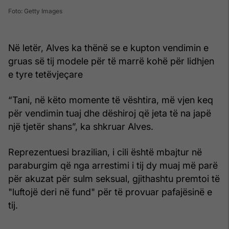
Foto: Getty Images
Në letër, Alves ka thënë se e kupton vendimin e
gruas së tij modele për të marrë kohë për lidhjen
e tyre tetëvjeçare
“Tani, në këto momente të vështira, më vjen keq
për vendimin tuaj dhe dëshiroj që jeta të na japë
një tjetër shans”, ka shkruar Alves.
Reprezentuesi brazilian, i cili është mbajtur në
paraburgim që nga arrestimi i tij dy muaj më parë
për akuzat për sulm seksual, gjithashtu premtoi të
"luftojë deri në fund" për të provuar pafajësinë e
tij.