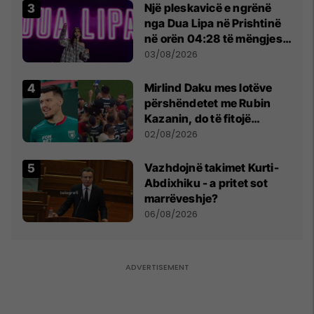
Një pleskavicë e ngrënë
nga Dua Lipa në Prishtinë
në orën 04:28 të mëngjesit
- dhe bota digjitale serbe
03/08/2026
shpall gjendjen e luftës
Mirlind Daku mes lotëve
përshëndetet me Rubin
Kazanin, do të fitojë
miliona te Spartak Moska
02/08/2026
Vazhdojnë takimet Kurti-
Abdixhiku - a pritet sot
marrëveshje?
06/08/2026