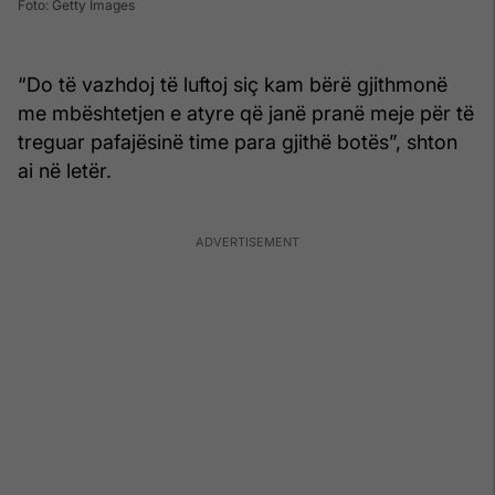
Foto: Getty Images
“Do të vazhdoj të luftoj siç kam bërë gjithmonë
me mbështetjen e atyre që janë pranë meje për të
treguar pafajësinë time para gjithë botës”, shton
ai në letër.