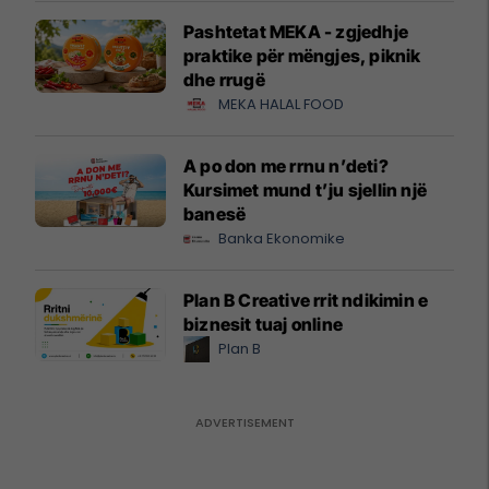
Pashtetat MEKA - zgjedhje
praktike për mëngjes, piknik
dhe rrugë
MEKA HALAL FOOD
A po don me rrnu n’deti?
Kursimet mund t’ju sjellin një
banesë
Banka Ekonomike
Plan B Creative rrit ndikimin e
biznesit tuaj online
Plan B