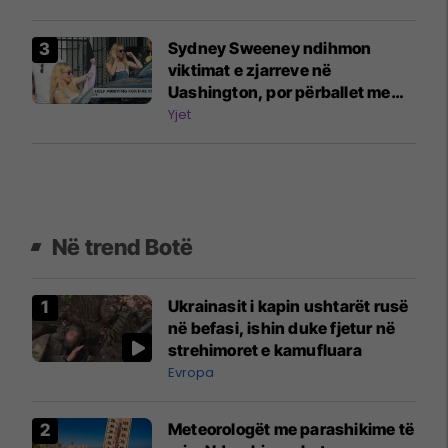
Sydney Sweeney ndihmon
viktimat e zjarreve në
Uashington, por përballet me
kritika për shkak të reklamës së
Yjet
“xhinseve të mira”
Në trend Botë
Ukrainasit i kapin ushtarët rusë
në befasi, ishin duke fjetur në
strehimoret e kamufluara
Evropa
Meteorologët me parashikime të