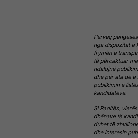
Përveç pengesës 
nga dispozitat e
frymën e transpa
të përcaktuar me 
ndalojnë publikim
dhe për ata që e 
publikimin e lis
kandidatëve.
Si Paditës, vlerës
dhënave të kandid
duhet të zhvilloh
dhe interesin pub