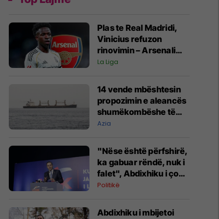
Plas te Real Madridi,
Vinicius refuzon
rinovimin – Arsenali
gati ofertën 140
La Liga
milionëshe
14 vende mbështesin
propozimin e aleancës
shumëkombëshe të
mbrojtjes detare të
Azia
udhëhequr nga Arabia
Saudite
"Nëse është përfshirë,
ka gabuar rëndë, nuk i
falet", Abdixhiku i çon
“selam” Përparim
Politikë
Ramës
Abdixhiku i mbijetoi