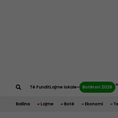
Të Fundit
Lajme lokale
Botërori 2026
Ballina
Lajme
Botë
Ekonomi
T