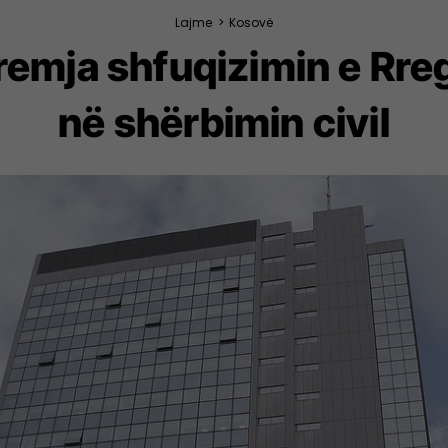
Lajme
>
Kosovë
emja shfuqizimin e Rreg
në shërbimin civil