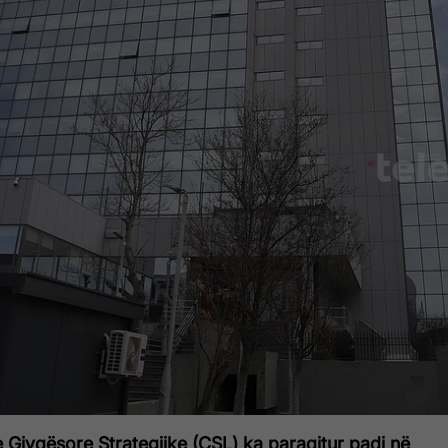
 Gjyqësore Strategjike (CSL) ka paraqitur padi në