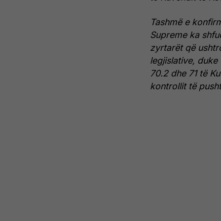
Tashmë e konfirm
Supreme ka shfuq
zyrtarët që ushtr
legjislative, duk
70.2 dhe 71 të Ku
kontrollit të push