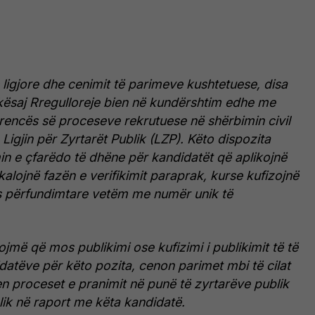
ligjore dhe cenimit të parimeve kushtetuese, disa
 kësaj Rregulloreje bien në kundërshtim edhe me
rencës së proceseve rekrutuese në shërbimin civil
Ligjin për Zyrtarët Publik (LZP). Këto dispozita
in e çfarëdo të dhëne për kandidatët që aplikojnë
kalojnë fazën e verifikimit paraprak, kurse kufizojnë
tës përfundimtare vetëm me numër unik të
ojmë që mos publikimi ose kufizimi i publikimit të të
atëve për këto pozita, cenon parimet mbi të cilat
en proceset e pranimit në punë të zyrtarëve publik
lik në raport me këta kandidatë.