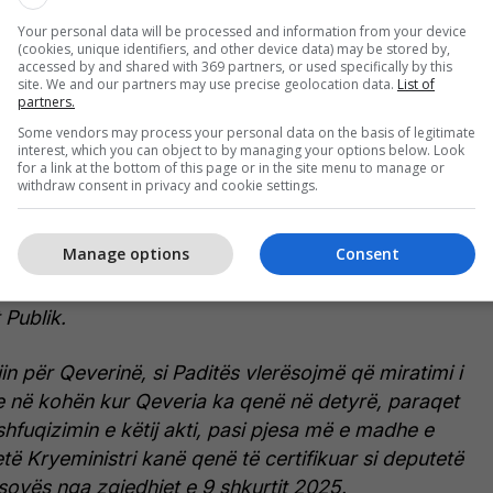
Your personal data will be processed and information from your device
 ka kërkuar nga Gjykata që në tërësi të shfuqizojë
(cookies, unique identifiers, and other device data) may be stored by,
07/2025 për procedurën e pranimit në shërbimin
accessed by and shared with 369 partners, or used specifically by this
site. We and our partners may use precise geolocation data.
List of
 nga Qeveria e Republikës së Kosovës më datë 5
partners.
 në fuqi nga data 9 janar 2026.
Some vendors may process your personal data on the basis of legitimate
interest, which you can object to by managing your options below. Look
for a link at the bottom of this page or in the site menu to manage or
 Gjyqësore Strategjike si platformë e dedikuar për
withdraw consent in privacy and cookie settings.
esit publik në fushën e të drejtave të punës, përmes
gumentuar që Rregullorja e lartcekur bie në
Manage options
Consent
otë me Ligjin për Qeverinë e Republikës së
isa nga dispozitat e saj kanë cenuar parimet e
 Publik.
in për Qeverinë, si Paditës vlerësojmë që miratimi i
je në kohën kur Qeveria ka qenë në detyrë, paraqet
hfuqizimin e këtij akti, pasi pjesa më e madhe e
të Kryeministri kanë qenë të certifikuar si deputetë
sovës nga zgjedhjet e 9 shkurtit 2025.