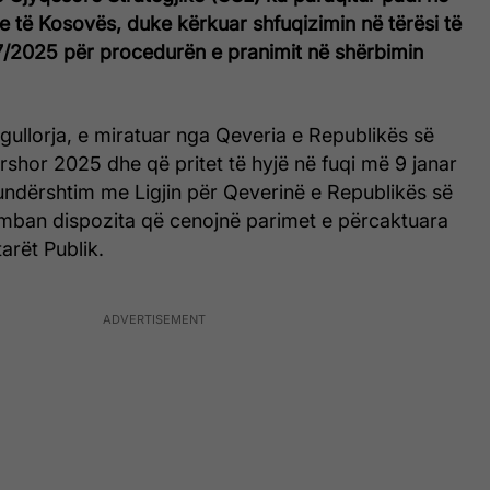
 të Kosovës, duke kërkuar shfuqizimin në tërësi të
07/2025 për procedurën e pranimit në shërbimin
gullorja, e miratuar nga Qeveria e Republikës së
shor 2025 dhe që pritet të hyjë në fuqi më 9 janar
undërshtim me Ligjin për Qeverinë e Republikës së
ban dispozita që cenojnë parimet e përcaktuara
arët Publik.