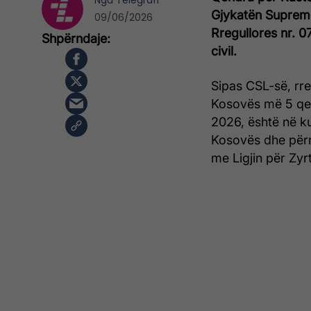
Nga
Telegrafi
Gjykatën Supreme
09/06/2026
Rregullores nr. 
civil.
Sipas CSL-së, rre
Kosovës më 5 qer
2026, është në k
Kosovës dhe përm
me Ligjin për Zyrt