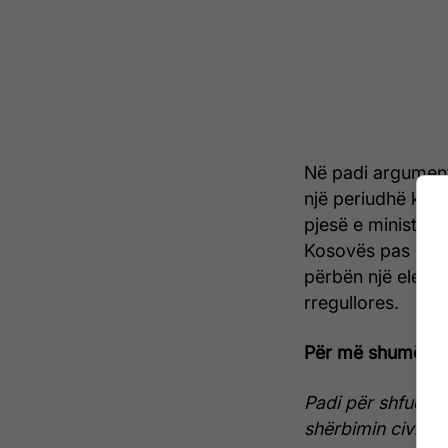
Në padi argumento
një periudhë kur 
pjesë e ministrav
Kosovës pas zgjed
përbën një elemen
rregullores.
Për më shumë lexo
Padi për shfuqizi
shërbimin civil