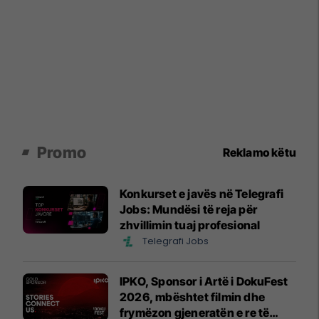
Promo
Reklamo këtu
Konkurset e javës në Telegrafi
Jobs: Mundësi të reja për
zhvillimin tuaj profesional
Telegrafi Jobs
IPKO, Sponsor i Artë i DokuFest
2026, mbështet filmin dhe
frymëzon gjeneratën e re të