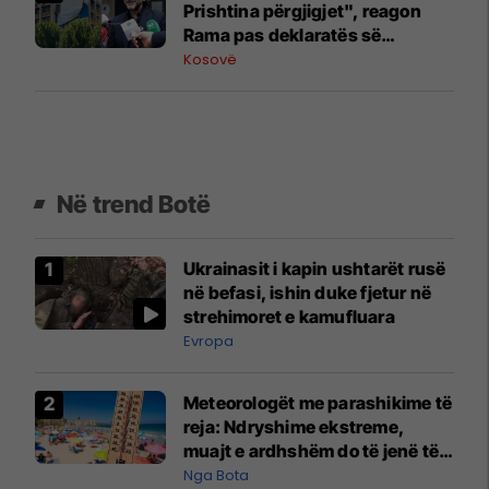
Prishtina përgjigjet", reagon
Rama pas deklaratës së
Zelenskyt në Beograd
Kosovë
Në trend Botë
Ukrainasit i kapin ushtarët rusë
në befasi, ishin duke fjetur në
strehimoret e kamufluara
Evropa
Meteorologët me parashikime të
reja: Ndryshime ekstreme,
muajt e ardhshëm do të jenë të
pazakontë
Nga Bota