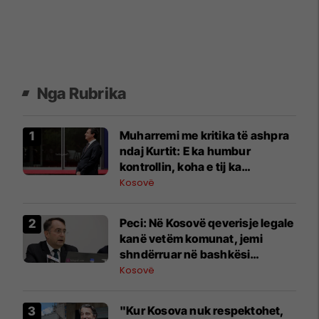
Nga Rubrika
Muharremi me kritika të ashpra
ndaj Kurtit: E ka humbur
kontrollin, koha e tij ka
përfunduar
Kosovë
Peci: Në Kosovë qeverisje legale
kanë vetëm komunat, jemi
shndërruar në bashkësi
komunash
Kosovë
"Kur Kosova nuk respektohet,