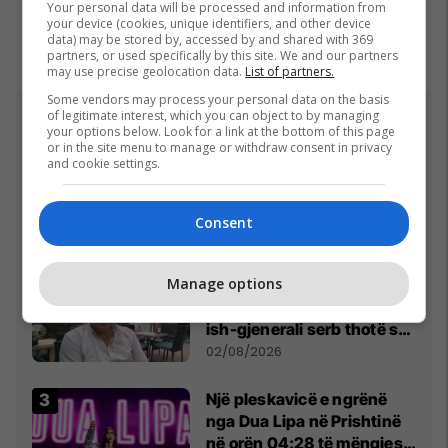
Your personal data will be processed and information from
your device (cookies, unique identifiers, and other device
data) may be stored by, accessed by and shared with 369
partners, or used specifically by this site. We and our partners
may use precise geolocation data.
List of partners.
Some vendors may process your personal data on the basis
of legitimate interest, which you can object to by managing
Top 5
your options below. Look for a link at the bottom of this page
or in the site menu to manage or withdraw consent in privacy
and cookie settings.
Incidenti me vezë ndaj
Kurtit, gjithçka ndodhi në
seancën konstituive të
Consent
Kuvendit
06/08/2026
Manage options
Ftohet nga prokuroria e
Kosovës për krime lufte,
ish-gjenerali serb thotë se
dikush e tradhtoi në
02/08/2026
Beograd
Një pleskavicë e ngrënë
nga Dua Lipa në Prishtinë
në orën 04:28 të mëngjesit