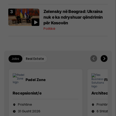
Zelensky në Beograd: Ukraina
nuk e ka ndryshuar qëndrimin
për Kosovën
Politikë
Jobs
Real Estate
Padel Zone
Flex B
Recepsionist/e
Architect
Prishtine
Prishtinë
31 Gusht 2026
6 Shtator 2