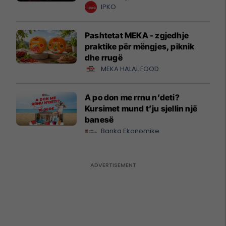
krijuesve
IPKO
Pashtetat MEKA - zgjedhje
praktike për mëngjes, piknik
dhe rrugë
MEKA HALAL FOOD
A po don me rrnu n’deti?
Kursimet mund t’ju sjellin një
banesë
Banka Ekonomike