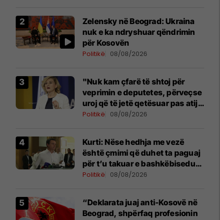
Zelensky në Beograd: Ukraina
nuk e ka ndryshuar qëndrimin
për Kosovën
Politikë
08/08/2026
"Nuk kam çfarë të shtoj për
veprimin e deputetes, përveçse
uroj që të jetë qetësuar pas atij
momenti", reagon Kusari-Lila
Politikë
08/08/2026
Kurti: Nëse hedhja me vezë
është çmimi që duhet ta paguaj
për t’u takuar e bashkëbiseduar
jam i lumtur ta bëj këtë
Politikë
08/08/2026
“Deklarata juaj anti-Kosovë në
Beograd, shpërfaq profesionin