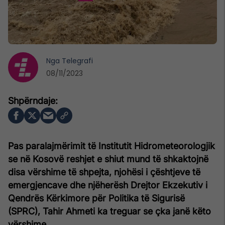
Nga
Telegrafi
08/11/2023
Pas paralajmërimit të Institutit Hidrometeorologjik
se në Kosovë reshjet e shiut mund të shkaktojnë
disa vërshime të shpejta, njohësi i çështjeve të
emergjencave dhe njëherësh Drejtor Ekzekutiv i
Qendrës Kërkimore për Politika të Sigurisë
(SPRC), Tahir Ahmeti ka treguar se çka janë këto
vërshime.