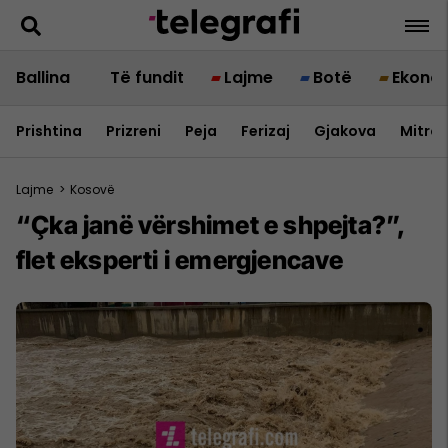
Ballina
Të fundit
Lajme
Botë
Ekono
Prishtina
Prizreni
Peja
Ferizaj
Gjakova
Mitrov
Lajme
>
Kosovë
“Çka janë vërshimet e shpejta?”,
flet eksperti i emergjencave