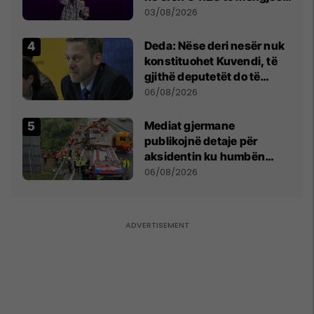
- dhe bota digjitale serbe
03/08/2026
shpall gjendjen e luftës
Deda: Nëse deri nesër nuk
konstituohet Kuvendi, të
gjithë deputetët do të
bëjnë shkelje të rëndë
06/08/2026
kushtetuese
Mediat gjermane
publikojnë detaje për
aksidentin ku humbën
jetën tre mërgimtarë nga
06/08/2026
Komogllava e Ferizajt