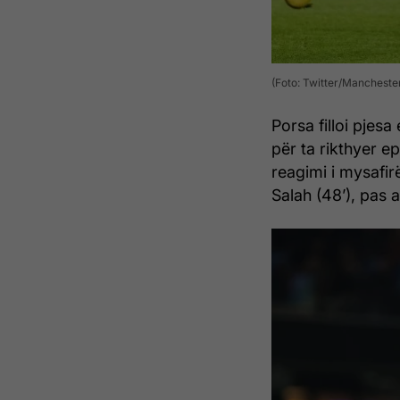
(Foto: Twitter/Manchester
Porsa filloi pjes
për ta rikthyer e
reagimi i mysafi
Salah (48’), pas 