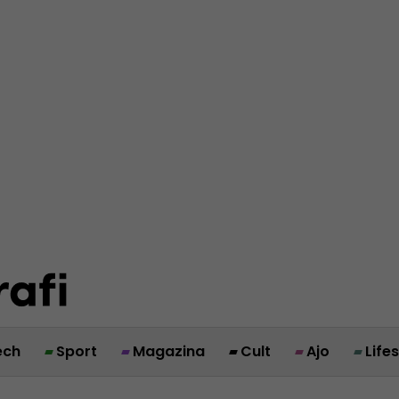
ech
Sport
Magazina
Cult
Ajo
Life