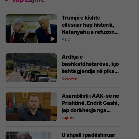
Trumpi e kishte
cilësuar hap historik,
Netanyahu e refuzon
marrëveshjen për
Azia
Gazën
Ardhja e
bashkatdhetarëve, kjo
është gjendja në pikat
kufitare
Kosovë
Asamblisti i AAK-së në
Prishtinë, Endrit Gashi,
jep dorëheqje nga
partia
Lajme
U shpall i padëshiruar