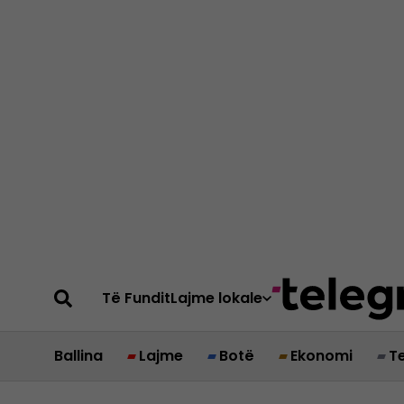
Të Fundit
Lajme lokale
Ballina
Lajme
Botë
Ekonomi
T