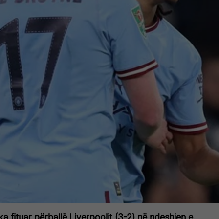
a fituar përballë Liverpoolit (3-2) në ndeshjen e