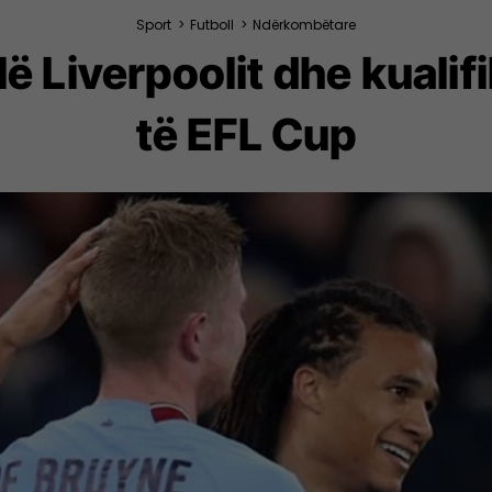
Sport
>
Futboll
>
Ndërkombëtare
lë Liverpoolit dhe kualif
të EFL Cup