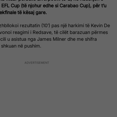
të EFL Cup (të njohur edhe si Carabao Cup), për t’u
ekfinale të kësaj gare.
hbllokoi rezultatin (10’) pas një harkimi të Kevin De
vonoi reagimi i Redsave, të cilët barazuan përmes
 cili u asistua nga James Milner dhe me shifra
t shkuan në pushim.