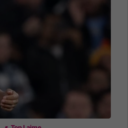
Top Lajme