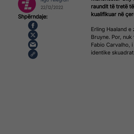
Nga
Telegrafi
raundit të tretë 
22/12/2022
kualifikuar në çer
Erling Haaland e z
Bruyne. Por, nuk 
Fabio Carvalho, i
identike skuadra