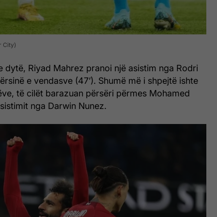
 City)
a e dytë, Riyad Mahrez pranoi një asistim nga Rodri
përsinë e vendasve (47’). Shumë më i shpejtë ishte
rëve, të cilët barazuan përsëri përmes Mohamed
asistimit nga Darwin Nunez.