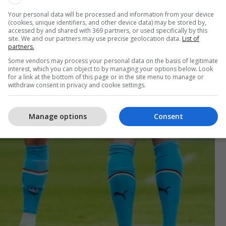
Your personal data will be processed and information from your device
(cookies, unique identifiers, and other device data) may be stored by,
accessed by and shared with 369 partners, or used specifically by this
site. We and our partners may use precise geolocation data.
List of
partners.
Some vendors may process your personal data on the basis of legitimate
interest, which you can object to by managing your options below. Look
for a link at the bottom of this page or in the site menu to manage or
withdraw consent in privacy and cookie settings.
Manage options
Consent