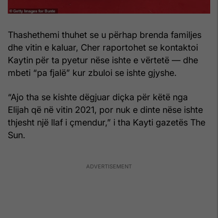
Thashethemi thuhet se u përhap brenda familjes
dhe vitin e kaluar, Cher raportohet se kontaktoi
Kaytin për ta pyetur nëse ishte e vërtetë — dhe
mbeti “pa fjalë” kur zbuloi se ishte gjyshe.
“Ajo tha se kishte dëgjuar diçka për këtë nga
Elijah që në vitin 2021, por nuk e dinte nëse ishte
thjesht një llaf i çmendur,” i tha Kayti gazetës The
Sun.