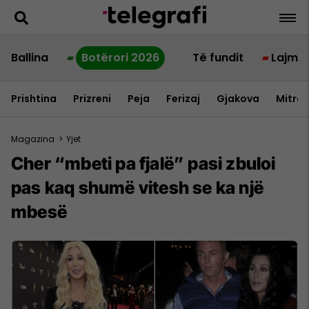
Ballina
Botërori 2026
Të fundit
Lajme
Prishtina
Prizreni
Peja
Ferizaj
Gjakova
Mitrov
Magazina
>
Yjet
Cher “mbeti pa fjalë” pasi zbuloi
pas kaq shumë vitesh se ka një
mbesë