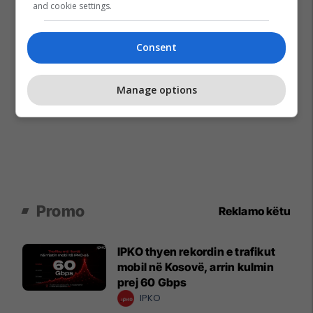
and cookie settings.
Consent
Manage options
Promo
Reklamo këtu
IPKO thyen rekordin e trafikut
mobil në Kosovë, arrin kulmin
prej 60 Gbps
IPKO