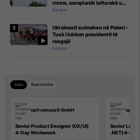
rreme, aeroplanët luftarakë u
ngritën në ajër për të
Evropa
interceptuar fluturaken e Qatar
Airways që po shkonte drejt
Ukrainasit sulmohen në Poloni -
Mançesterit
Tusk i kërkon presidentit të
reagojë
Evropa
Jobs
Real Estate
cpit comparit GmbH
cpit 
Senior Product Designer (UX/UI)
Senior Lead 
4-Day Workweek
.NET) 4-Day