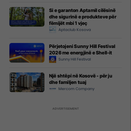
Si e garanton Aptamil cilësinë
dhe sigurinë e produkteve për
fëmijët mbi 1 vjeç
Aptaclub Kosova
Përjetojeni Sunny Hill Festival
2026 me energjinë e Shell-it
Sunny Hill Festival
Një shtëpi në Kosovë - për ju
dhe familjen tuaj
Mercom Company