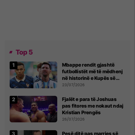
Top 5
Mbappe rendit gjashtë
futbollistët më të mëdhenj
në historinë e Kupës së
Botës, Messi mbetet i dyti
23/07/2026
Fjalët e para të Joshuas
pas fitores me nokaut ndaj
Kristian Prengës
26/07/2026
Pesë ditë pas marrjes së