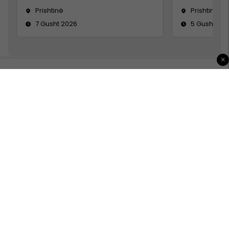
Prishtinë
Prishtinë
7 Gusht 2026
5 Gusht 20
×