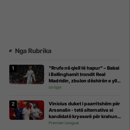
Nga Rubrika
"Rrufe në qiell të hapur" – Babai
i Bellinghamit trondit Real
Madridin, zbulon dëshirën e yllit
anglez për largim
La Liga
Vinicius duket i paarritshëm për
Arsenalin - tetë alternativa si
kandidatë kryesorë për krahun
e majtë te Topçinjtë
Premier League