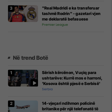
"Real Madridi e ka transferuar
tashmë Rodrin" - gazetari vjen
me deklaratë befasuese
Premier League
Në trend Botë
Sërish kërcënon, Vuçiq para
ushtarëve: Kurrë mos e harroni,
'Kosova është pjesë e Serbisë'
Serbia
14-vjeçari ndihmon policinë
britanike për një telefonatë të