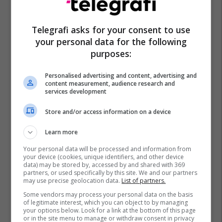
Telegrafi asks for your consent to use
Napoli
Faouzi Ghoulam
Transferimet
Chelsea
your personal data for the following
purposes:
Personalised advertising and content, advertising and
content measurement, audience research and
services development
Store and/or access information on a device
Learn more
Your personal data will be processed and information from
your device (cookies, unique identifiers, and other device
data) may be stored by, accessed by and shared with 369
partners, or used specifically by this site. We and our partners
may use precise geolocation data.
List of partners.
Some vendors may process your personal data on the basis
of legitimate interest, which you can object to by managing
your options below. Look for a link at the bottom of this page
or in the site menu to manage or withdraw consent in privacy