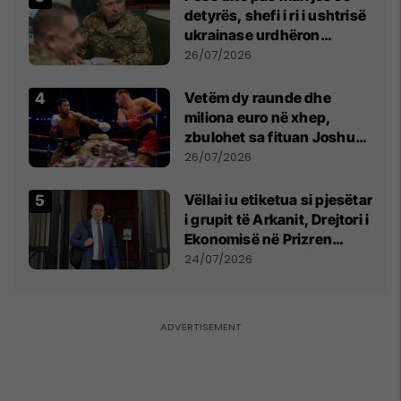
detyrës, shefi i ri i ushtrisë
ukrainase urdhëron
kontroll të madh
26/07/2026
Vetëm dy raunde dhe
miliona euro në xhep,
zbulohet sa fituan Joshua
e Prenga
26/07/2026
Vëllai iu etiketua si pjesëtar
i grupit të Arkanit, Drejtori i
Ekonomisë në Prizren
mohon pretendimet
24/07/2026