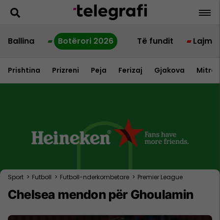
Ballina
Botërori 2026
Të fundit
Lajme
Prishtina
Prizreni
Peja
Ferizaj
Gjakova
Mitrov
Sport
>
Futboll
>
Futboll-nderkombetare
>
Premier League
Chelsea mendon për Ghoulamin