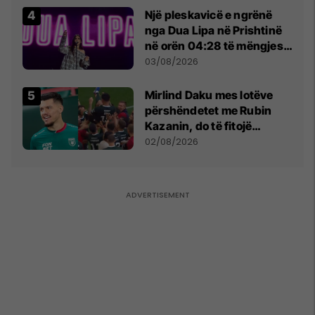
Një pleskavicë e ngrënë
nga Dua Lipa në Prishtinë
në orën 04:28 të mëngjesit
- dhe bota digjitale serbe
03/08/2026
shpall gjendjen e luftës
Mirlind Daku mes lotëve
përshëndetet me Rubin
Kazanin, do të fitojë
miliona te Spartak Moska
02/08/2026