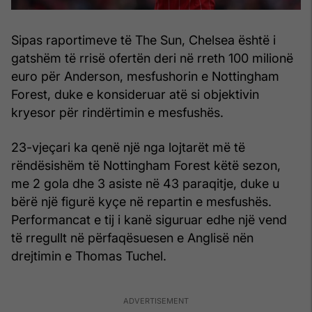
Sipas raportimeve të The Sun, Chelsea është i
gatshëm të rrisë ofertën deri në rreth 100 milionë
euro për Anderson, mesfushorin e Nottingham
Forest, duke e konsideruar atë si objektivin
kryesor për rindërtimin e mesfushës.
23-vjeçari ka qenë një nga lojtarët më të
rëndësishëm të Nottingham Forest këtë sezon,
me 2 gola dhe 3 asiste në 43 paraqitje, duke u
bërë një figurë kyçe në repartin e mesfushës.
Performancat e tij i kanë siguruar edhe një vend
të rregullt në përfaqësuesen e Anglisë nën
drejtimin e Thomas Tuchel.