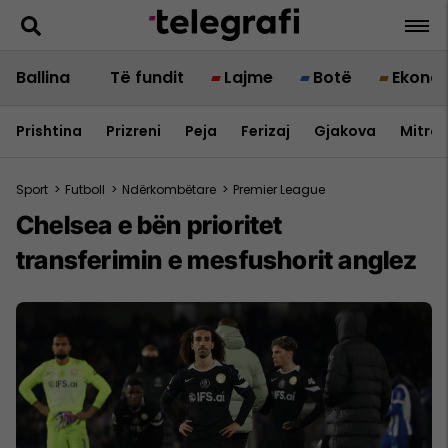
Ballina
Të fundit
Lajme
Botë
Ekono
Prishtina
Prizreni
Peja
Ferizaj
Gjakova
Mitrov
Sport
>
Futboll
>
Ndërkombëtare
>
Premier League
Chelsea e bën prioritet
transferimin e mesfushorit anglez