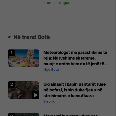
Premier League
Në trend Botë
Meteorologët me parashikime të
reja: Ndryshime ekstreme,
muajt e ardhshëm do të jenë të
pazakontë
Nga Bota
Ukrainasit i kapin ushtarët rusë
në befasi, ishin duke fjetur në
strehimoret e kamufluara
Evropa
Momenti kur droni ukrainas