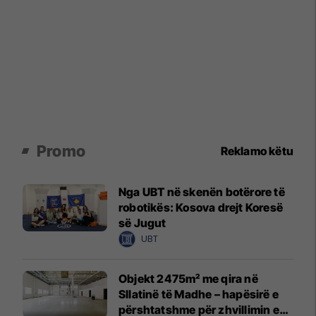
Promo
Reklamo këtu
Nga UBT në skenën botërore të
robotikës: Kosova drejt Koresë
së Jugut
UBT
Objekt 2475m² me qira në
Sllatinë të Madhe – hapësirë e
përshtatshme për zhvillimin e