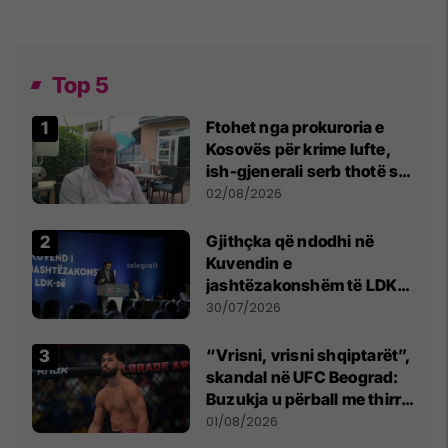
Top 5
Ftohet nga prokuroria e
Kosovës për krime lufte,
ish-gjenerali serb thotë se
dikush e tradhtoi në
02/08/2026
Beograd
Gjithçka që ndodhi në
Kuvendin e
jashtëzakonshëm të LDK-
së
30/07/2026
“Vrisni, vrisni shqiptarët”,
skandal në UFC Beograd:
Buzukja u përball me thirrje
anti-shqiptare nga
01/08/2026
tribunat