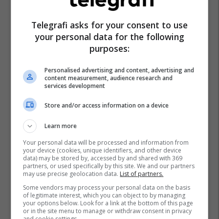
Telegrafi asks for your consent to use
your personal data for the following
purposes:
Personalised advertising and content, advertising and
content measurement, audience research and
services development
Store and/or access information on a device
Learn more
Your personal data will be processed and information from
your device (cookies, unique identifiers, and other device
data) may be stored by, accessed by and shared with 369
partners, or used specifically by this site. We and our partners
may use precise geolocation data.
List of partners.
Chelsea
Premier League
Elliot Anderson
Some vendors may process your personal data on the basis
of legitimate interest, which you can object to by managing
Nottingham Forest
Transferimet
your options below. Look for a link at the bottom of this page
or in the site menu to manage or withdraw consent in privacy
and cookie settings.