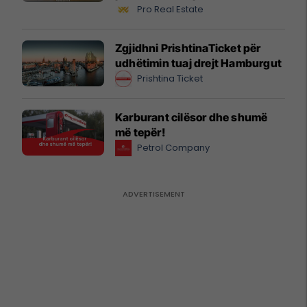
biznesit #16068
Pro Real Estate
Zgjidhni PrishtinaTicket për
udhëtimin tuaj drejt Hamburgut
Prishtina Ticket
Karburant cilësor dhe shumë
më tepër!
Petrol Company