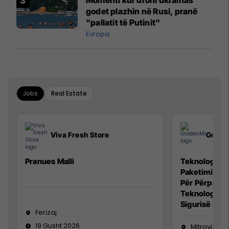
godet plazhin në Rusi, pranë
"pallatit të Putinit"
Evropa
Jobs
Real Estate
Viva Fresh Store
Golde
Pranues Malli
Teknolog/e p
Paketimin e 
Për Përpunim
Teknolog/e 
Sigurisë së 
Ferizaj
19 Gusht 2026
Mitrovicë