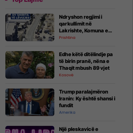
Ndryshon regjimi i
qarkullimit në
Lakrishte, Komuna e
Prishtinës ofron
Prishtina
shpjegime
Edhe këtë ditëlindje pa
të birin pranë, nëna e
Thaqit mbush 89 vjet
Kosovë
Trump paralajmëron
Iranin: Ky është shansi i
fundit
Amerika
Një pleskavicë e