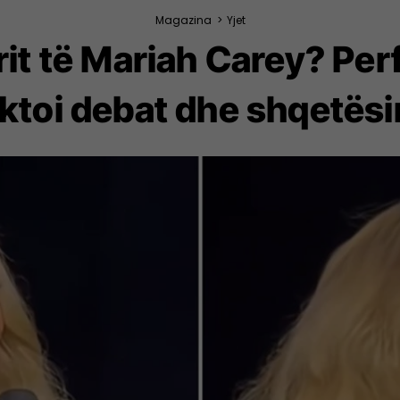
Magazina
>
Yjet
rit të Mariah Carey? Pe
ktoi debat dhe shqetësi