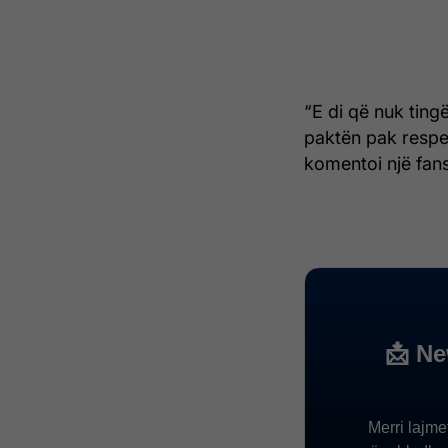
“E di që nuk tingë
paktën pak respekt
komentoi një fans