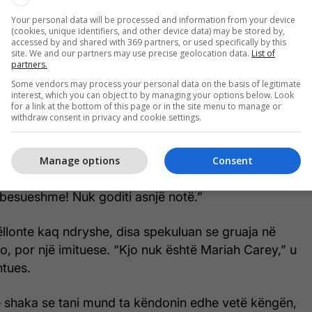
villua gjatë një mbrëmjeje të rëndësishme për
as Vanity Fair, Carey bëri një paraqitje surprizë në
Your personal data will be processed and information from your device
(cookies, unique identifiers, and other device data) may be stored by,
 shtuar një shtresë ekstra emocionuese në një
accessed by and shared with 369 partners, or used specifically by this
site. We and our partners may use precise geolocation data.
List of
je. Në llogarinë e medias në TikTok, ajo shihet
partners.
ways Be My Baby.
Some vendors may process your personal data on the basis of legitimate
interest, which you can object to by managing your options below. Look
for a link at the bottom of this page or in the site menu to manage or
rmanca live e këngës së saj të njohur Hero u bë
withdraw consent in privacy and cookie settings.
rëz vunë re se interpretimi i saj ndryshonte nga
 dhe se nuk tingëllonte njësoj.
Manage options
Consent
zërin e saj?” pyeti një përdorues në TikTok. Një
pabesueshme! Nuk goditi asnjë notë.”
llonte kaq ndryshe, disa spekuluan se gruaja në
jo, por një imituese. “Kjo nuk është Mariah Carey,” u
tues.
në shaka se tani mund ta këndonin edhe vetë këngën,