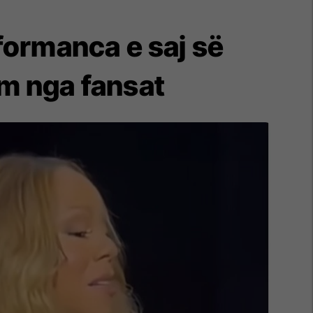
rformanca e saj së
m nga fansat