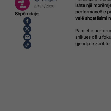
Nga
Telegrafi
ishte një mbrëmje
23/04/2026
performancë e pa
valë shqetësimi në
Pamjet e perform
shikues që u fok
gjendja e zërit t