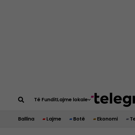
Të Fundit
Lajme lokale
Ballina
Lajme
Botë
Ekonomi
T