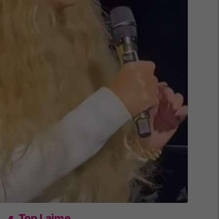
Top Lajme