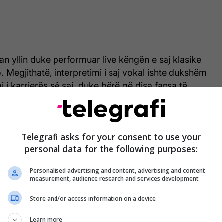
an yllin duke performuar live këngën e saj klasike
o. Megjithatë, interpretimi i saj vokal ishte dukshëm
 i karrierës së saj, duke bërë që disa fansa të
ishte ndodhur me zërin e saj.
ks
Mariah FINALLY sings “LIVE”!! 🎼🎤
Telegrafi asks for your consent to use your
personal data for the following purposes:
rey
#hero
#2000sthrowback
#90sthrowback
original sound - Xtina•Britney [etc.] 🎼
Personalised advertising and content, advertising and content
measurement, audience research and services development
Store and/or access information on a device
Learn more