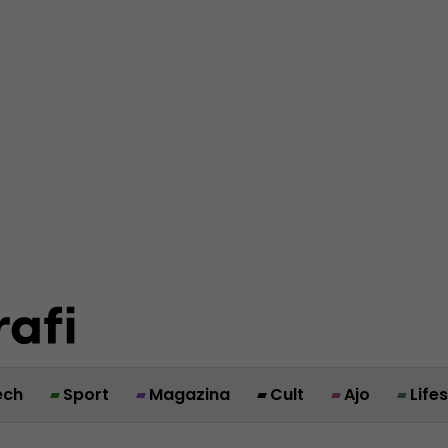
ech
Sport
Magazina
Cult
Ajo
Life