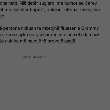
tonalitetit. Një tjetër sugjeroi me humor se Carey
et me Jennifer Lopez”, duke iu referuar mënyrës si
eo.
ë persona nxituan ta mbrojnë fituesen e Grammy
e, zëri i saj ka ndryshuar me moshën dhe kjo nuk
ajo nuk ka më nevojë të provojë asgjë.