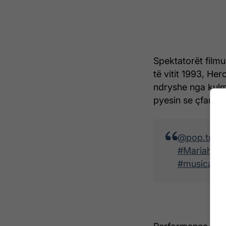
Spektatorët filmu
të vitit 1993, Her
ndryshe nga kulmi
pyesin se çfarë k
@pop.trac
#MariahCa
#musica
♬ 