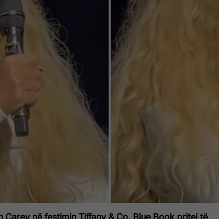
h Carey në festimin Tiffany & Co. Blue Book pritej të